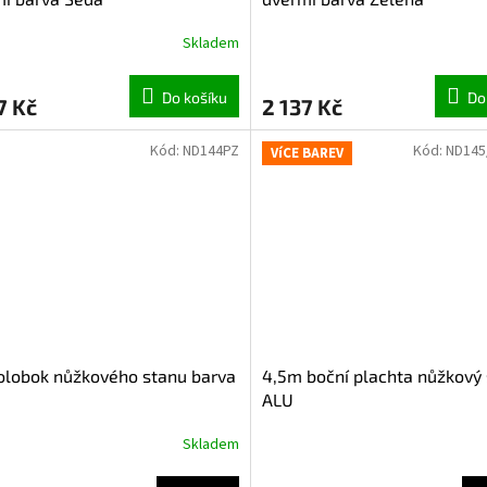
Skladem
Do košíku
Do
7 Kč
2 137 Kč
Kód:
ND144PZ
Kód:
ND145
VíCE BAREV
olobok nůžkového stanu barva
4,5m boční plachta nůžkový
ALU
Skladem