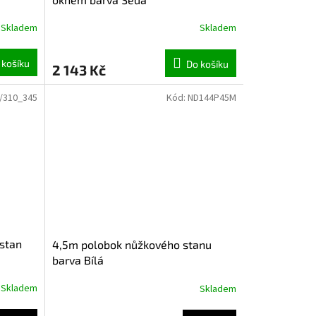
Skladem
Skladem
 košíku
Do košíku
2 143 Kč
/310_345
Kód:
ND144P45M
 stan
4,5m polobok nůžkového stanu
barva Bílá
Skladem
Skladem