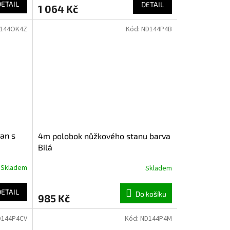
DETAIL
DETAIL
1 064 Kč
144OK4Z
Kód:
ND144P4B
an s
4m polobok nůžkového stanu barva
Bílá
Skladem
Skladem
DETAIL
Do košíku
985 Kč
D144P4CV
Kód:
ND144P4M