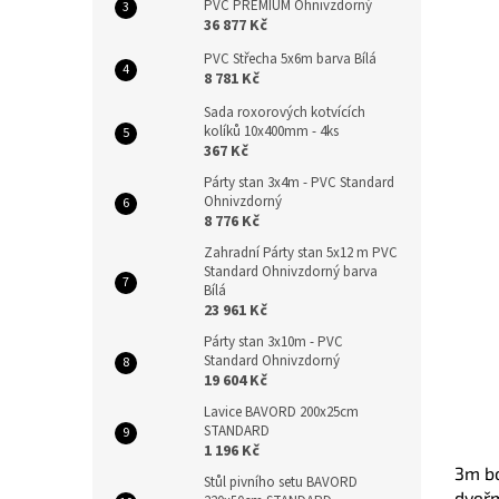
PVC PREMIUM Ohnivzdorný
36 877 Kč
PVC Střecha 5x6m barva Bílá
8 781 Kč
Sada roxorových kotvících
kolíků 10x400mm - 4ks
367 Kč
Párty stan 3x4m - PVC Standard
Ohnivzdorný
8 776 Kč
Zahradní Párty stan 5x12 m PVC
Standard Ohnivzdorný barva
Bílá
23 961 Kč
Párty stan 3x10m - PVC
Standard Ohnivzdorný
19 604 Kč
Lavice BAVORD 200x25cm
STANDARD
1 196 Kč
3m bo
Stůl pivního setu BAVORD
dveřm