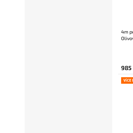
4m p
Olivo
985
VíCE