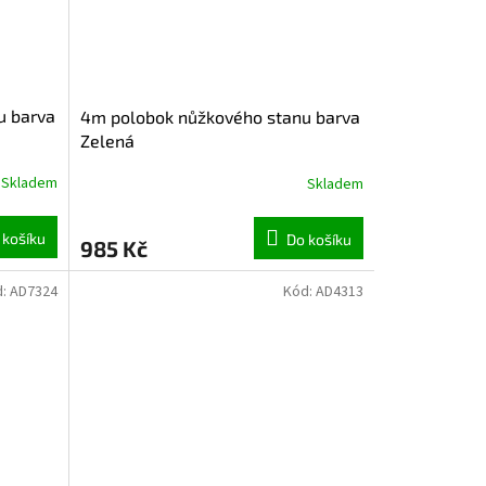
u barva
4m polobok nůžkového stanu barva
Zelená
Skladem
Skladem
 košíku
Do košíku
985 Kč
d:
AD7324
Kód:
AD4313