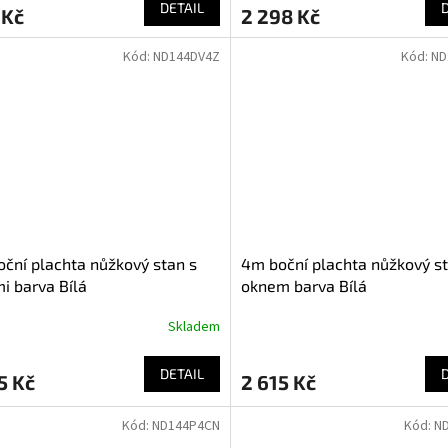
DETAIL
 Kč
2 298 Kč
Kód:
ND144DV4Z
Kód:
ND
ční plachta nůžkový stan s
4m boční plachta nůžkový st
i barva Bílá
oknem barva Bílá
Skladem
DETAIL
5 Kč
2 615 Kč
Kód:
ND144P4CN
Kód:
N