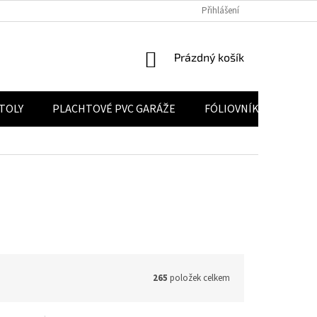
 ÚDAJŮ
POUČENÍ O PRÁVU NA ODSTOUPENÍ OD SMLOUVY
Přihlášení
VELKOO
NÁKUPNÍ KOŠÍK
Prázdný košík
STOLY
PLACHTOVÉ PVC GARÁŽE
FÓLIOVNÍKY
KON
265
položek celkem