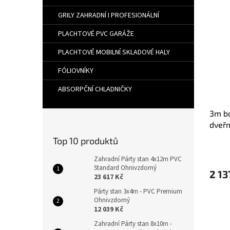
GRILY ZAHRADNÍ I PROFESIONÁLNÍ
PLACHTOVÉ PVC GARÁŽE
PLACHTOVÉ MOBILNÍ SKLADOVÉ HALY
FÓLIOVNÍKY
ABSORPČNÍ CHLADNIČKY
3m bo
dveřm
Top 10 produktů
Zahradní Párty stan 4x12m PVC
Standard Ohnivzdorný
2 13
23 617 Kč
Párty stan 3x4m - PVC Premium
Ohnivzdorný
12 039 Kč
Zahradní Párty stan 8x10m -