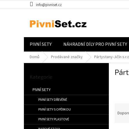
Přejít na obsah
info@pivniset.cz
PIVNÍ SETY
NÁHRADNÍ DÍLY PRO PIVNÍ SETY
Domů
Prodávané značky
Pártystany-Jičín s.r.o
Postranní panel
Párt
Přeskočit kategorie
Kategorie
PIVNÍ SETY
PIVNÍ SETY DŘEVĚNÉ
Řazen
PIVNÍ SETY S OPĚRKOU
Dopor
PIVNÍ SETY PLASTOVÉ