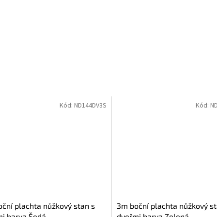
Kód:
ND144DV3S
Kód:
N
ční plachta nůžkový stan s
3m boční plachta nůžkový st
i barva Šedá
dveřmi barva Zelená