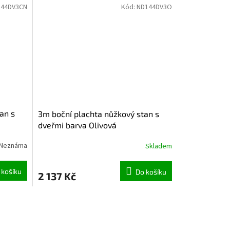
144DV3CN
Kód:
ND144DV3O
an s
3m boční plachta nůžkový stan s
dveřmi barva Olivová
Neznáma
Skladem
 košíku
Do košíku
2 137 Kč