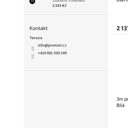
220x50cm STANDARD
2 333 Kč
2 13
Kontakt
Tereza
info
@
pivniset.cz
+420 601 500 349
3m p
Bílá