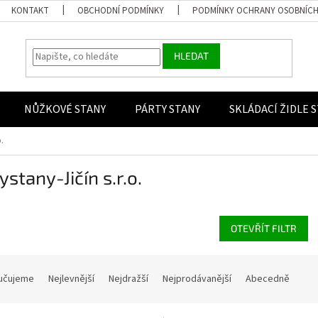
KONTAKT
OBCHODNÍ PODMÍNKY
PODMÍNKY OCHRANY OSOBNÍCH
HLEDAT
NŮŽKOVÉ STANY
PÁRTY STANY
SKLÁDACÍ ŽIDLE 
.
ystany-Jičín s.r.o.
OTEVŘÍT FILTR
í produktů
učujeme
Nejlevnější
Nejdražší
Nejprodávanější
Abecedně