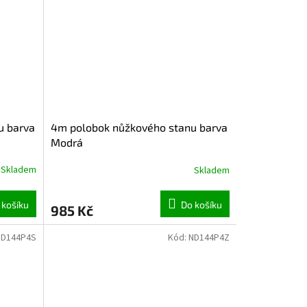
u barva
4m polobok nůžkového stanu barva
Modrá
Skladem
Skladem
 košíku
Do košíku
985 Kč
ND144P4S
Kód:
ND144P4Z