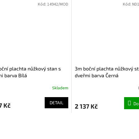
Kód:
14942/MOD
Kód:
ND
ční plachta nůžkový stan s
3m boční plachta nůžkový st
i barva Bílá
dveřmi barva Černá
Skladem
DETAIL
Do
7 Kč
2 137 Kč