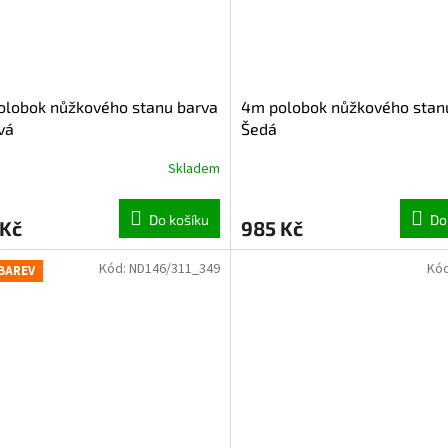
olobok nůžkového stanu barva
4m polobok nůžkového stan
vá
Šedá
Skladem
Do košíku
Do
 Kč
985 Kč
Kód:
ND146/311_349
Kó
 BAREV