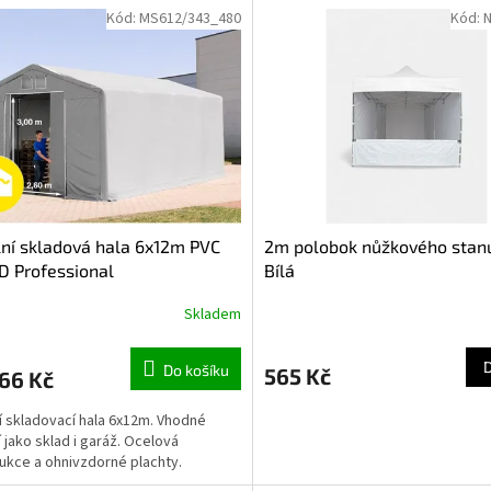
 produktů
Kód:
MS612/343_480
Kód:
ní skladová hala 6x12m PVC
2m polobok nůžkového stan
 Professional
Bílá
Skladem
Do košíku
565 Kč
66 Kč
í skladovací hala 6x12m. Vhodné
í jako sklad i garáž. Ocelová
ukce a ohnivzdorné plachty.