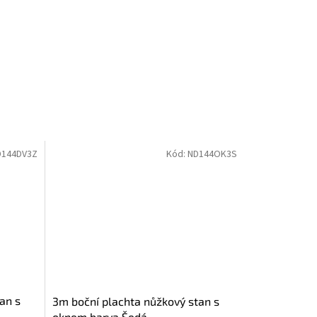
D144DV3Z
Kód:
ND144OK3S
an s
3m boční plachta nůžkový stan s
oknem barva Šedá