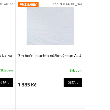
ND144P2Z
Kód:
ND144/309_341
VíCE BAREV
u barva
3m boční plachta nůžkový stan ALU
Skladem
Skladem
DETAIL
DETAIL
1 885 Kč