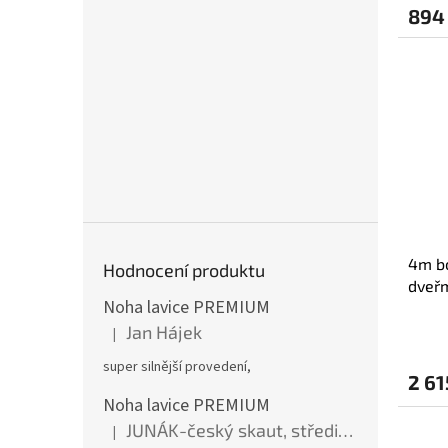
894
4m bo
Hodnocení produktu
dveřm
Noha lavice PREMIUM
Jan Hájek
|
Hodnocení produktu je 5 z 5 hvězdiček.
super silnější provedení,
2 61
Noha lavice PREMIUM
JUNÁK-český skaut, středisko BOBŘI
|
Hodnocení produktu je 5 z 5 hvězdiček.