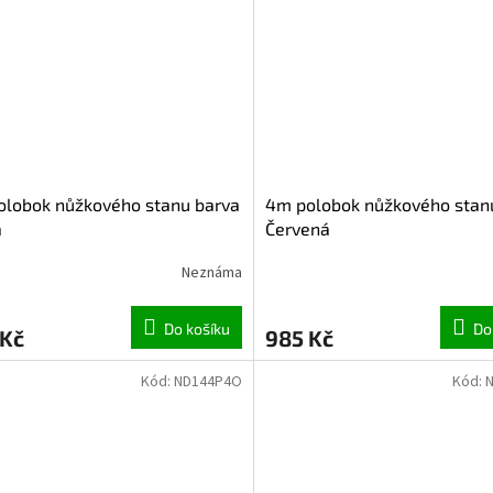
olobok nůžkového stanu barva
4m polobok nůžkového stan
á
Červená
Neznáma
Do košíku
Do
 Kč
985 Kč
Kód:
ND144P4O
Kód: