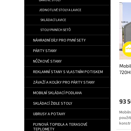
BAROVÉ STOLY
Výpis
JEDNOTLIVÉ STOLY A LAVICE
SKLÁDACÍ LAVICE
STOLY PIVNÍCH SETŮ
NÁHRADNÍ DÍLY PRO PIVNÍ SETY
PÁRTY STANY
NŮŽKOVÉ STANY
Mobil
REKLAMNÍ STANY S VLASTNÍM POTISKEM
720HD
ZÁVAŽÍ A KOLÍKY PRO PÁRTY STANY
MOBILNÍ SKLÁDACÍ PODLAHA
93 5
SKLÁDACÍ ŽIDLE STOLY
Mobiln
UBRUSY A POTAHY
použit
konstr
PLYNOVÁ TOPIDLA A TERASOVÉ
TEPLOMETY