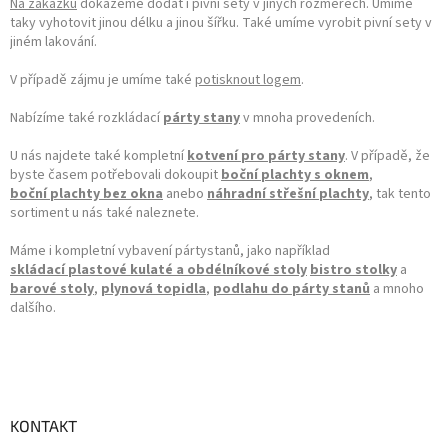
Na zakázku
dokážeme dodat i pivní sety v jiných rozměrech. Umíme
taky vyhotovit jinou délku a jinou šířku. Také umíme vyrobit pivní sety v
jiném lakování.
V případě zájmu je umíme také
potisknout logem
.
Nabízíme také rozkládací
párty stany
v mnoha provedeních.
U nás najdete také kompletní
kotvení pro párty stany
. V případě, že
byste časem potřebovali dokoupit
boční plachty s oknem
,
boční plachty bez okna
anebo
náhradní střešní plachty
, tak tento
sortiment u nás také naleznete.
Máme i kompletní vybavení pártystanů, jako například
skládací plastové kulaté a obdélníkové stoly
bistro stolky
a
barové stoly
,
plynová topidla
,
podlahu do párty stanů
a mnoho
dalšího.
KONTAKT