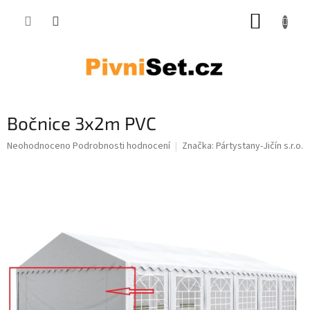
Přejít na obsah
NÁKUP
Bočnice 3x2m PVC
Průměrné hodnocení produktu je 0,0 z 5 hvězdiček.
Neohodnoceno
Podrobnosti hodnocení
Značka:
Pártystany-Jičín s.r.o.