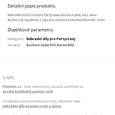
Detailní popis produktu
Náhradní boční vchod k Pártystanu Bočnice plná, bez oken
Bočnice je opatřena 2 zipy pro možnost otevření Rozměr: 3x2m
Doplňkové parametry
Kategorie
:
Náhradní díly pro Pártystany
Varianta
:
Bočnice 3x2m PVC barva Bílá
Zápatí
O NÁS
PivniSet.cz
- jsme internetový obchod zaměřený na
prodej kvalitních pivních setů
.
Prodáváme profesionální pivní sety. Nabízíme také
náhradní díly na pivní stoly a lavice
.