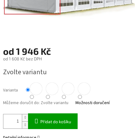
od
1 946 Kč
od
1 608 Kč
bez DPH
Měrná cena:
Zvolte variantu
Varianta
Můžeme doručit do:
Zvolte variantu
Možnosti doručení
Přidat do košíku
Detailní informace