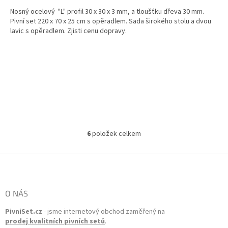
Nosný ocelový "L" profil 30 x 30 x 3 mm, a tloušťku dřeva 30 mm.
Pivní set 220 x 70 x 25 cm s opěradlem. Sada širokého stolu a dvou
lavic s opěradlem. Zjisti cenu dopravy.
6
položek celkem
Ovládací prvky výpisu
Zápatí
O NÁS
PivniSet.cz
- jsme internetový obchod zaměřený na
prodej kvalitních pivních setů
.