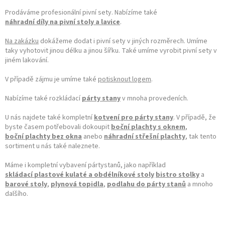
Prodáváme profesionální pivní sety. Nabízíme také
náhradní díly na pivní stoly a lavice
.
Na zakázku
dokážeme dodat i pivní sety v jiných rozměrech. Umíme
taky vyhotovit jinou délku a jinou šířku. Také umíme vyrobit pivní sety v
jiném lakování.
V případě zájmu je umíme také
potisknout logem
.
Nabízíme také rozkládací
párty stany
v mnoha provedeních.
U nás najdete také kompletní
kotvení pro párty stany
. V případě, že
byste časem potřebovali dokoupit
boční plachty s oknem
,
boční plachty bez okna
anebo
náhradní střešní plachty
, tak tento
sortiment u nás také naleznete.
Máme i kompletní vybavení pártystanů, jako například
skládací plastové kulaté a obdélníkové stoly
bistro stolky
a
barové stoly
,
plynová topidla
,
podlahu do párty stanů
a mnoho
dalšího.