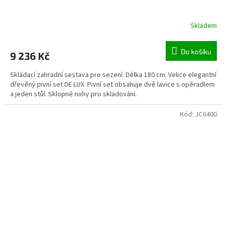
Skladem
Do košíku
9 236 Kč
Skládací zahradní sestava pro sezení. Délka 180 cm. Velice elegantní
dřevěný pivní set DE LUX. Pivní set obsahuje dvě lavice s opěradlem
a jeden stůl. Sklopné nohy pro skladováni.
Kód:
JC6400