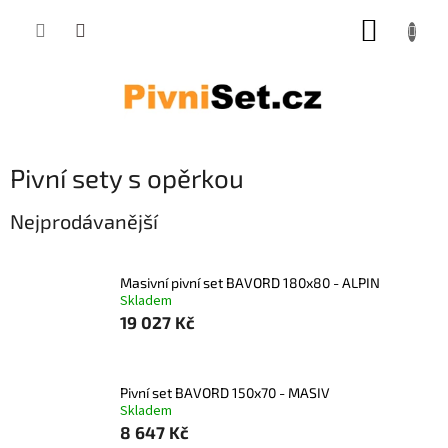
Přejít na obsah
NÁKUP
Pivní sety s opěrkou
Nejprodávanější
Masivní pivní set BAVORD 180x80 - ALPIN
Skladem
19 027 Kč
Pivní set BAVORD 150x70 - MASIV
Skladem
8 647 Kč