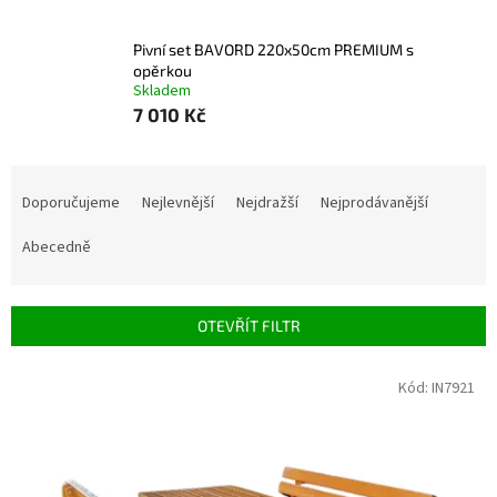
Pivní set BAVORD 220x50cm PREMIUM s
opěrkou
Skladem
7 010 Kč
Řazení produktů
Doporučujeme
Nejlevnější
Nejdražší
Nejprodávanější
Abecedně
OTEVŘÍT FILTR
Výpis produktů
Kód:
IN7921