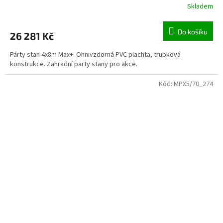
Skladem
Do košíku
26 281 Kč
Párty stan 4x8m Max+. Ohnivzdorná PVC plachta, trubková
konstrukce. Zahradní party stany pro akce.
Kód:
MPX5/70_274