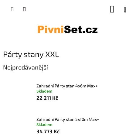
Přejít na obsah
NÁKUP
Párty stany XXL
Nejprodávanější
Zahradní Párty stan 4x6m Max+
Skladem
22 211 Kč
Zahradní Párty stan 5x10m Max+
Skladem
34 773 Kč