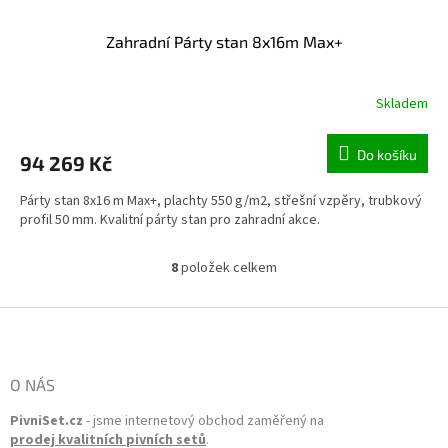
Zahradní Párty stan 8x16m Max+
Skladem
Do košíku
94 269 Kč
Párty stan 8x16 m Max+, plachty 550 g/m2, střešní vzpěry, trubkový
profil 50 mm. Kvalitní párty stan pro zahradní akce.
8
položek celkem
Ovládací prvky výpisu
Zápatí
O NÁS
PivniSet.cz
- jsme internetový obchod zaměřený na
prodej kvalitních pivních setů
.