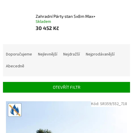
Zahradní Párty stan 5x8m Max+
Skladem
30 452 Kč
Řazení produktů
Doporučujeme
Nejlevnější
Nejdražší
Nejprodávanější
Abecedně
OTEVŘÍT FILTR
Výpis produktů
Kód:
SR359/552_718