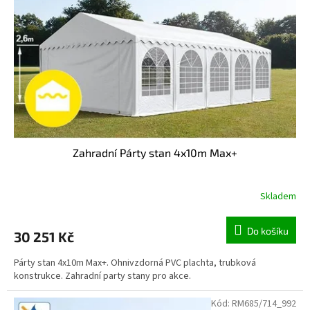
Zahradní Párty stan 4x10m Max+
Skladem
Do košíku
30 251 Kč
Párty stan 4x10m Max+. Ohnivzdorná PVC plachta, trubková
konstrukce. Zahradní party stany pro akce.
Kód:
RM685/714_992