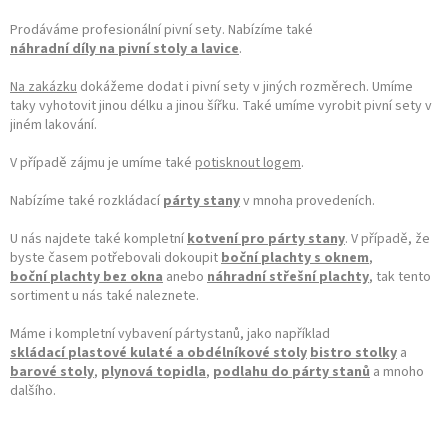
Prodáváme profesionální pivní sety. Nabízíme také
náhradní díly na pivní stoly a lavice
.
Na zakázku
dokážeme dodat i pivní sety v jiných rozměrech. Umíme
taky vyhotovit jinou délku a jinou šířku. Také umíme vyrobit pivní sety v
jiném lakování.
V případě zájmu je umíme také
potisknout logem
.
Nabízíme také rozkládací
párty stany
v mnoha provedeních.
U nás najdete také kompletní
kotvení pro párty stany
. V případě, že
byste časem potřebovali dokoupit
boční plachty s oknem
,
boční plachty bez okna
anebo
náhradní střešní plachty
, tak tento
sortiment u nás také naleznete.
Máme i kompletní vybavení pártystanů, jako například
skládací plastové kulaté a obdélníkové stoly
bistro stolky
a
barové stoly
,
plynová topidla
,
podlahu do párty stanů
a mnoho
dalšího.