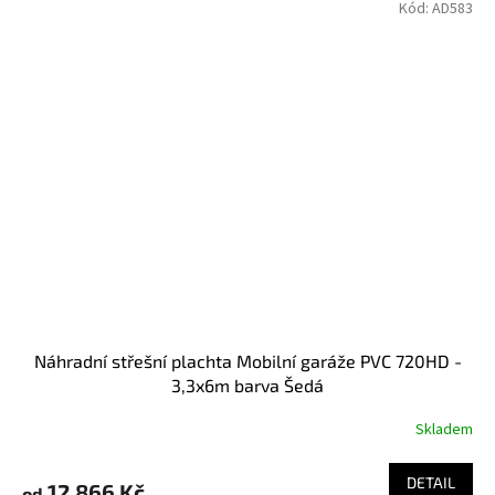
Kód:
AD583
Náhradní střešní plachta Mobilní garáže PVC 720HD -
3,3x6m barva Šedá
Skladem
DETAIL
12 866 Kč
od