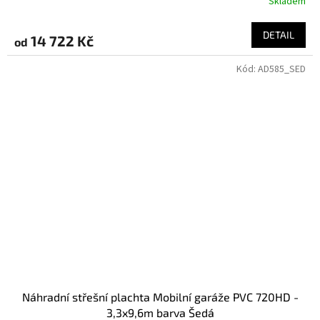
Skladem
DETAIL
14 722 Kč
od
Kód:
AD585_SED
Náhradní střešní plachta Mobilní garáže PVC 720HD -
3,3x9,6m barva Šedá