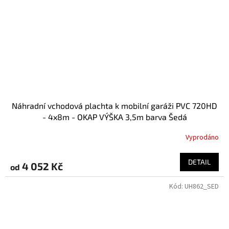
Náhradní vchodová plachta k mobilní garáži PVC 720HD
- 4x8m - OKAP VÝŠKA 3,5m barva Šedá
Vyprodáno
DETAIL
4 052 Kč
od
Kód:
UH862_SED