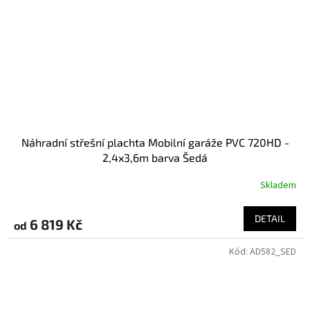
Náhradní střešní plachta Mobilní garáže PVC 720HD -
2,4x3,6m barva Šedá
Skladem
DETAIL
6 819 Kč
od
Kód:
AD582_SED