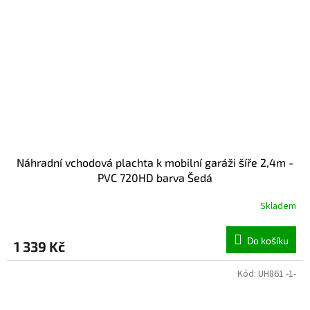
Náhradní vchodová plachta k mobilní garáži šíře 2,4m -
PVC 720HD barva Šedá
Skladem
Do košíku
1 339 Kč
Kód:
UH861 -1-