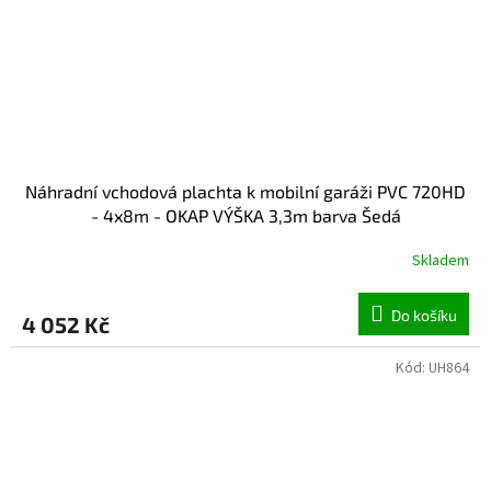
Náhradní vchodová plachta k mobilní garáži PVC 720HD
- 4x8m - OKAP VÝŠKA 3,3m barva Šedá
Skladem
Do košíku
4 052 Kč
Kód:
UH864