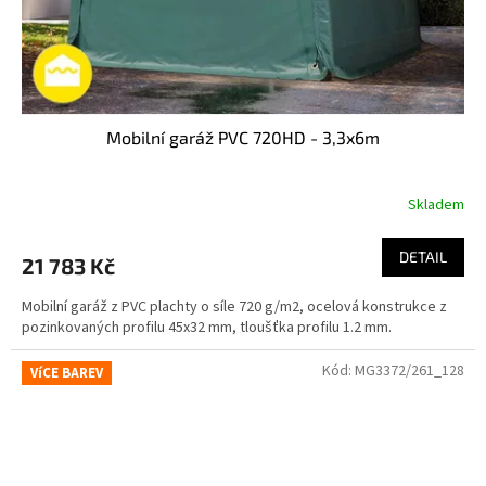
Mobilní garáž PVC 720HD - 3,3x6m
Skladem
DETAIL
21 783 Kč
Mobilní garáž z PVC plachty o síle 720 g/m2, ocelová konstrukce z
pozinkovaných profilu 45x32 mm, tloušťka profilu 1.2 mm.
Kód:
MG3372/261_128
VíCE BAREV