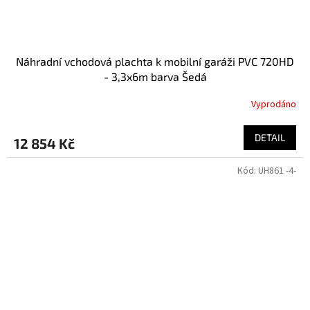
Náhradní vchodová plachta k mobilní garáži PVC 720HD
- 3,3x6m barva Šedá
Vyprodáno
DETAIL
12 854 Kč
Kód:
UH861 -4-