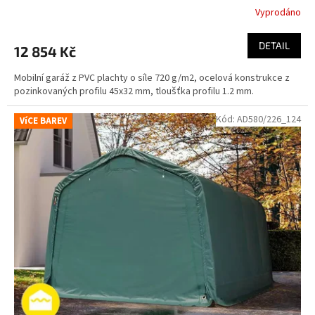
Vyprodáno
DETAIL
12 854 Kč
Mobilní garáž z PVC plachty o síle 720 g/m2, ocelová konstrukce z
pozinkovaných profilu 45x32 mm, tloušťka profilu 1.2 mm.
Kód:
AD580/226_124
VíCE BAREV