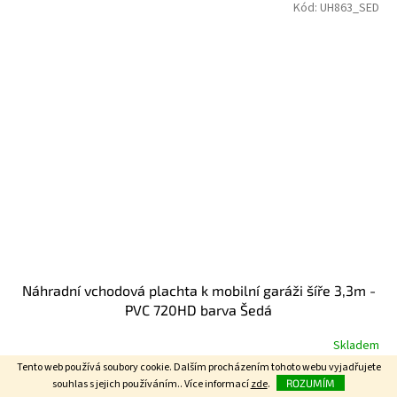
Kód:
UH863_SED
Náhradní vchodová plachta k mobilní garáži šíře 3,3m -
PVC 720HD barva Šedá
Skladem
Tento web používá soubory cookie. Dalším procházením tohoto webu vyjadřujete
souhlas s jejich používáním.. Více informací
zde
.
ROZUMÍM
Do košíku