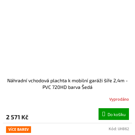
Náhradní vchodová plachta k mobilní garáži šíře 2,4m -
PVC 720HD barva Šedá
Vyprodáno
Do košíku
2 571 Kč
Kód:
UH862
VíCE BAREV