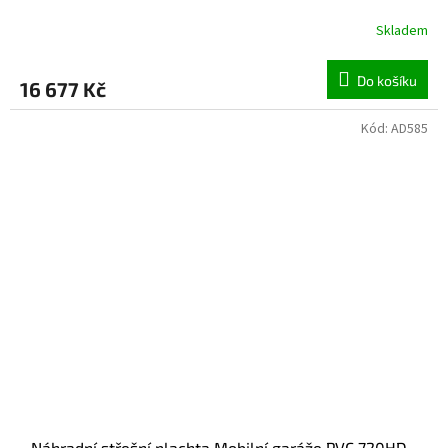
Skladem
Do košíku
16 677 Kč
Kód:
AD585
Náhradní střešní plachta Mobilní garáže PVC 720HD -