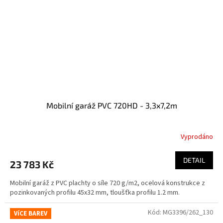
Mobilní garáž PVC 720HD - 3,3x7,2m
Vyprodáno
DETAIL
23 783 Kč
Mobilní garáž z PVC plachty o síle 720 g/m2, ocelová konstrukce z
pozinkovaných profilu 45x32 mm, tloušťka profilu 1.2 mm.
Kód:
MG3396/262_130
VíCE BAREV