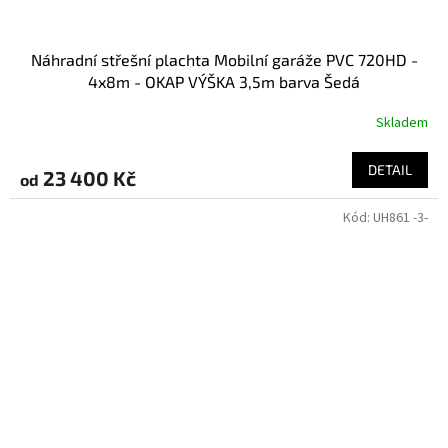
Náhradní střešní plachta Mobilní garáže PVC 720HD -
4x8m - OKAP VÝŠKA 3,5m barva Šedá
Skladem
DETAIL
23 400 Kč
od
Kód:
UH861 -3-