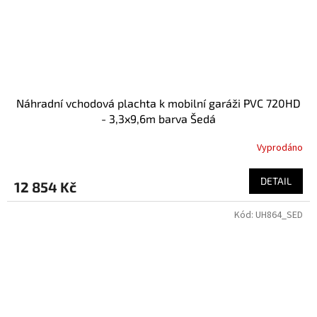
Náhradní vchodová plachta k mobilní garáži PVC 720HD
- 3,3x9,6m barva Šedá
Vyprodáno
DETAIL
12 854 Kč
Kód:
UH864_SED