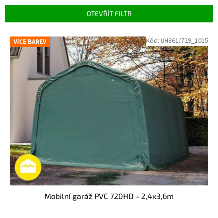
OTEVŘÍT FILTR
Výpis produktů
Kód:
UH861/729_1015
VíCE BAREV
Mobilní garáž PVC 720HD - 2,4x3,6m