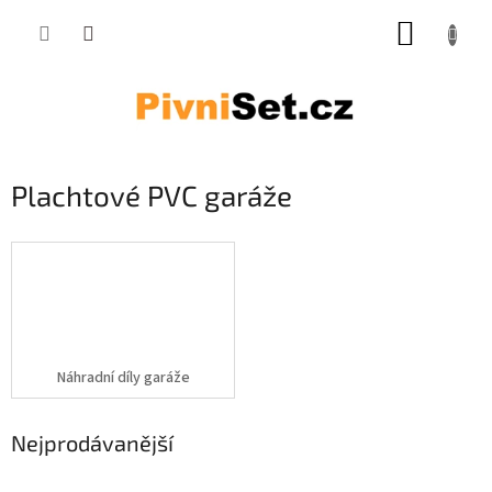
Přejít na obsah
NÁKUP
Plachtové PVC garáže
Náhradní díly garáže
Nejprodávanější