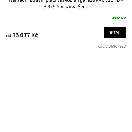
3,3x9,6m barva Šedá
Skladem
DETAIL
16 677 Kč
od
Kód:
AD586_SED