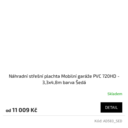
Náhradní střešní plachta Mobilní garáže PVC 720HD -
3,3x4,8m barva Šedá
Skladem
DETAIL
11 009 Kč
od
Kód:
AD583_SED