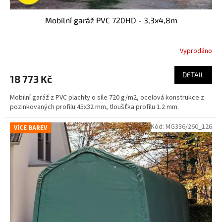
Mobilní garáž PVC 720HD - 3,3x4,8m
Vyprodáno
DETAIL
18 773 Kč
Mobilní garáž z PVC plachty o síle 720 g/m2, ocelová konstrukce z
pozinkovaných profilu 45x32 mm, tloušťka profilu 1.2 mm.
Kód:
MG336/260_126
VíCE BAREV