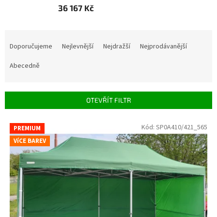
36 167 Kč
Řazení produktů
Doporučujeme
Nejlevnější
Nejdražší
Nejprodávanější
Abecedně
OTEVŘÍT FILTR
Výpis produktů
Kód:
SP0A410/421_565
PREMIUM
VíCE BAREV