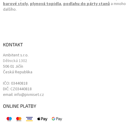
barové stoly
,
plynová topidla
,
podlahu do párty stanů
a mnoho
dalšího.
KONTAKT
Ambitent s.r.o.
Dělnická 1302
506 01 Jičín
Česká Republika
IČO: 03440818
DIČ: CZ03440818
email: info@pivniset.cz
ONLINE PLATBY