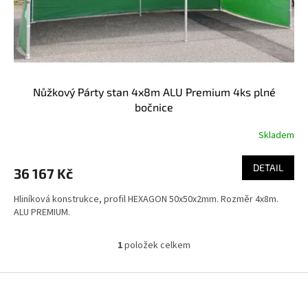
Nůžkový Párty stan 4x8m ALU Premium 4ks plné
bočnice
Skladem
DETAIL
36 167 Kč
Hliníková konstrukce, profil HEXAGON 50x50x2mm. Rozměr 4x8m.
ALU PREMIUM.
1
položek celkem
Ovládací prvky výpisu
Zápatí