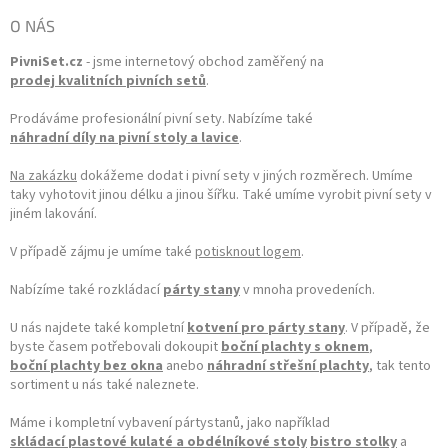
O NÁS
PivniSet.cz
- jsme internetový obchod zaměřený na
prodej kvalitních pivních setů
.
Prodáváme profesionální pivní sety. Nabízíme také
náhradní díly na pivní stoly a lavice
.
Na zakázku
dokážeme dodat i pivní sety v jiných rozměrech. Umíme
taky vyhotovit jinou délku a jinou šířku. Také umíme vyrobit pivní sety v
jiném lakování.
V případě zájmu je umíme také
potisknout logem
.
Nabízíme také rozkládací
párty stany
v mnoha provedeních.
U nás najdete také kompletní
kotvení pro párty stany
. V případě, že
byste časem potřebovali dokoupit
boční plachty s oknem
,
boční plachty bez okna
anebo
náhradní střešní plachty
, tak tento
sortiment u nás také naleznete.
Máme i kompletní vybavení pártystanů, jako například
skládací plastové kulaté a obdélníkové stoly
bistro stolky
a