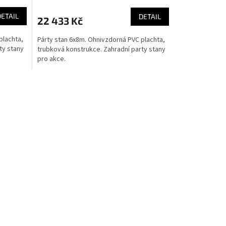
DETAIL
DETAIL
22 433 Kč
plachta,
Párty stan 6x8m. Ohnivzdorná PVC plachta,
ty stany
trubková konstrukce. Zahradní party stany
pro akce.
prvky výpisu