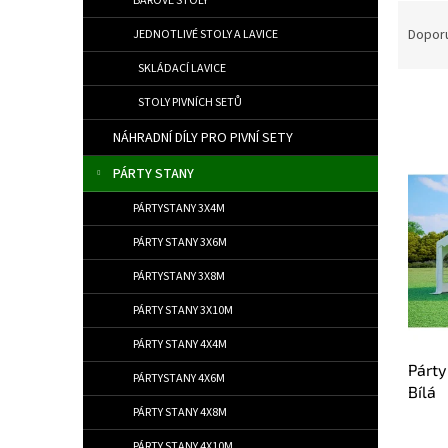
BAROVÉ STOLY
Řazen
Dopor
JEDNOTLIVÉ STOLY A LAVICE
SKLÁDACÍ LAVICE
STOLY PIVNÍCH SETŮ
NÁHRADNÍ DÍLY PRO PIVNÍ SETY
Výpis
PÁRTY STANY
PÁRTYSTANY 3X4M
PÁRTY STANY 3X6M
PÁRTYSTANY 3X8M
PÁRTY STANY 3X10M
PÁRTY STANY 4X4M
Párt
PÁRTYSTANY 4X6M
Bílá
PÁRTY STANY 4X8M
PÁRTY STANY 4X10M