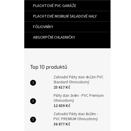
PLACHTOVÉ PVC GARÁŽE
PLACHTOVÉ MOBILNÍ SKLADOVÉ HALY
FÓLIOVNÍKY
ABSORPČNÍ CHLADNIČKY
Top 10 produktů
Zahradní Párty stan 4x12m PVC
Standard Ohnivzdorný
23 617 Kč
Párty stan 3x4m - PVC Premium
Ohnivzdorný
12 039 Kč
Zahradní Párty stan 8x10m -
PVC PREMIUM Ohnivzdorný
36 877 Kč