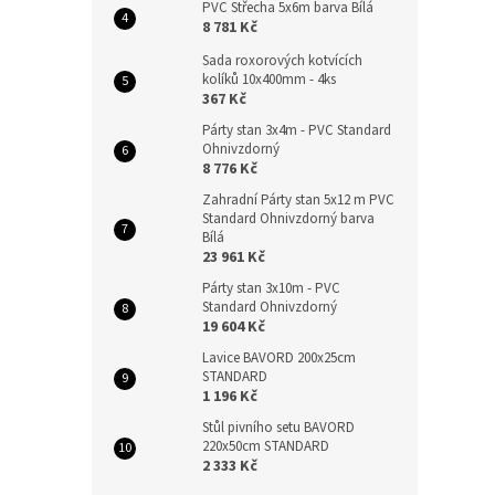
PVC Střecha 5x6m barva Bílá
8 781 Kč
Sada roxorových kotvících
kolíků 10x400mm - 4ks
367 Kč
Párty stan 3x4m - PVC Standard
Ohnivzdorný
8 776 Kč
Zahradní Párty stan 5x12 m PVC
Standard Ohnivzdorný barva
Bílá
23 961 Kč
Párty stan 3x10m - PVC
Standard Ohnivzdorný
19 604 Kč
Lavice BAVORD 200x25cm
STANDARD
1 196 Kč
Stůl pivního setu BAVORD
220x50cm STANDARD
2 333 Kč