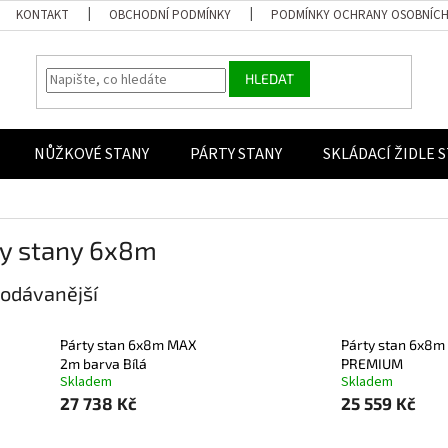
KONTAKT
OBCHODNÍ PODMÍNKY
PODMÍNKY OCHRANY OSOBNÍCH
HLEDAT
NŮŽKOVÉ STANY
PÁRTY STANY
SKLÁDACÍ ŽIDLE 
ty stany 6x8m
odávanější
Párty stan 6x8m MAX
Párty stan 6x8m
2m barva Bílá
PREMIUM
Skladem
Skladem
27 738 Kč
25 559 Kč