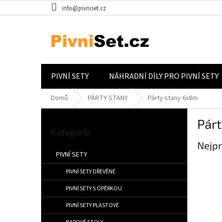
Přejít na obsah
info@pivniset.cz
PIVNÍ SETY
NÁHRADNÍ DÍLY PRO PIVNÍ SETY
Domů
PÁRTY STANY
Párty stany 6x8m
Postranní panel
Pár
Přeskočit kategorie
Kategorie
Nejpr
PIVNÍ SETY
PIVNÍ SETY DŘEVĚNÉ
PIVNÍ SETY S OPĚRKOU
PIVNÍ SETY PLASTOVÉ