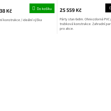
Do košíku
25 559 Kč
38 Kč
Párty stan 6x8m. Ohnivzdorná PVC 
ní konstrukce / ideální výška
trubková konstrukce. Zahradní par
pro akce.
Ovládací 