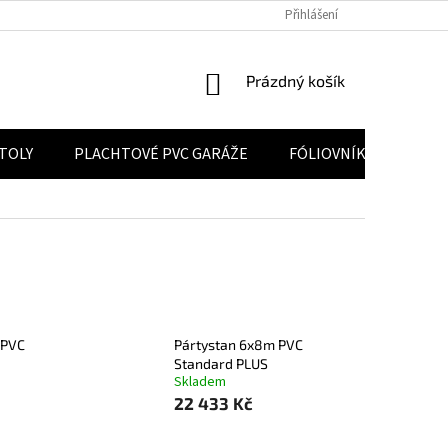
 ÚDAJŮ
POUČENÍ O PRÁVU NA ODSTOUPENÍ OD SMLOUVY
Přihlášení
VELKOO
NÁKUPNÍ KOŠÍK
Prázdný košík
STOLY
PLACHTOVÉ PVC GARÁŽE
FÓLIOVNÍKY
KON
 PVC
Pártystan 6x8m PVC
Standard PLUS
Skladem
22 433 Kč