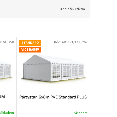
3
položek celkem
/161_258
Kód:
AD1171/147_262
STANDARD
VíCE BAREV
IUM
Pártystan 6x8m PVC Standard PLUS
Skladem
Skladem