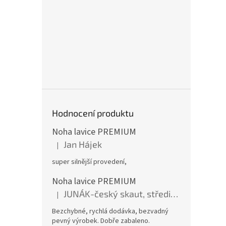
Hodnocení produktu
Noha lavice PREMIUM
Jan Hájek
|
Hodnocení produktu je 5 z 5 hvězdiček.
super silnější provedení,
Noha lavice PREMIUM
JUNÁK-český skaut, středisko BOBŘI
|
Hodnocení produktu je 5 z 5 hvězdiček.
Bezchybné, rychlá dodávka, bezvadný
pevný výrobek. Dobře zabaleno.