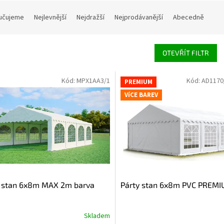
í produktů
učujeme
Nejlevnější
Nejdražší
Nejprodávanější
Abecedně
OTEVŘÍT FILTR
 produktů
Kód:
MPX1AA3/1
Kód:
AD1170
PREMIUM
VíCE BAREV
y stan 6x8m MAX 2m barva
Párty stan 6x8m PVC PREM
Skladem