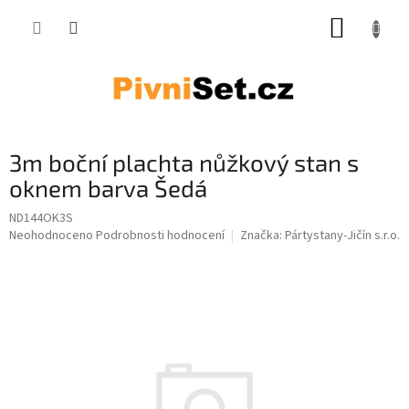
Přejít na obsah
NÁKUP
3m boční plachta nůžkový stan s
oknem barva Šedá
ND144OK3S
Průměrné hodnocení produktu je 0,0 z 5 hvězdiček.
Neohodnoceno
Podrobnosti hodnocení
Značka:
Pártystany-Jičín s.r.o.