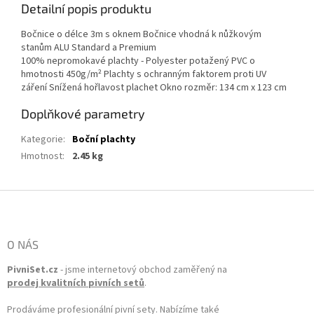
Detailní popis produktu
Bočnice o délce 3m s oknem Bočnice vhodná k nůžkovým
stanům ALU Standard a Premium
100% nepromokavé plachty - Polyester potažený PVC o
hmotnosti 450g/m² Plachty s ochranným faktorem proti UV
záření Snížená hořlavost plachet Okno rozměr: 134 cm x 123 cm
Doplňkové parametry
Kategorie
:
Boční plachty
Hmotnost
:
2.45 kg
Zápatí
O NÁS
PivniSet.cz
- jsme internetový obchod zaměřený na
prodej kvalitních pivních setů
.
Prodáváme profesionální pivní sety. Nabízíme také