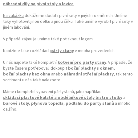
náhradní díly na pivní stoly a lavice
.
Na zakázku
dokážeme dodat i pivní sety v jiných rozměrech. Umíme
taky vyhotovit jinou délku a jinou šířku. Také umíme vyrobit pivní sety v
jiném lakování.
V případě zájmu je umíme také
potisknout logem
.
Nabízíme také rozkládací
párty stany
v mnoha provedeních.
U nás najdete také kompletní
kotvení pro párty stany
. V případě, že
byste časem potřebovali dokoupit
boční plachty s oknem
,
boční plachty bez okna
anebo
náhradní střešní plachty
, tak tento
sortiment u nás také naleznete.
Máme i kompletní vybavení pártystanů, jako například
skládací plastové kulaté a obdélníkové stoly
bistro stolky
a
barové stoly
,
plynová topidla
,
podlahu do párty stanů
a mnoho
dalšího.