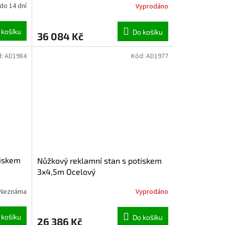
do 14 dní
Vyprodáno
 košíku
Do košíku
36 084 Kč
d:
AD1984
Kód:
AD1977
tiskem
Nůžkový reklamní stan s potiskem
3x4,5m Ocelový
Neznáma
Vyprodáno
 košíku
Do košíku
26 386 Kč