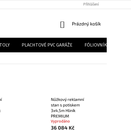
 ÚDAJŮ
POUČENÍ O PRÁVU NA ODSTOUPENÍ OD SMLOUVY
Přihlášení
VELKOO
NÁKUPNÍ KOŠÍK
Prázdný košík
STOLY
PLACHTOVÉ PVC GARÁŽE
FÓLIOVNÍKY
KON
í
Nůžkový reklamní
stan s potiskem
x
3x4,5m Hliník
PREMIUM
Vyprodáno
36 084 Kč