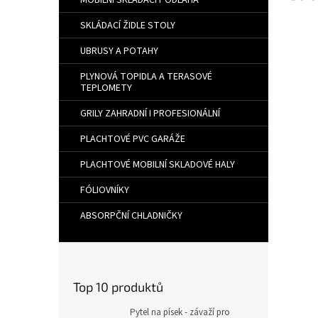
MOBILNÍ SKLÁDACÍ PODLAHA
SKLÁDACÍ ŽIDLE STOLY
UBRUSY A POTAHY
PLYNOVÁ TOPIDLA A TERASOVÉ
TEPLOMETY
GRILY ZAHRADNÍ I PROFESIONÁLNÍ
PLACHTOVÉ PVC GARÁŽE
PLACHTOVÉ MOBILNÍ SKLADOVÉ HALY
FÓLIOVNÍKY
ABSORPČNÍ CHLADNIČKY
Top 10 produktů
Pytel na písek - závaží pro