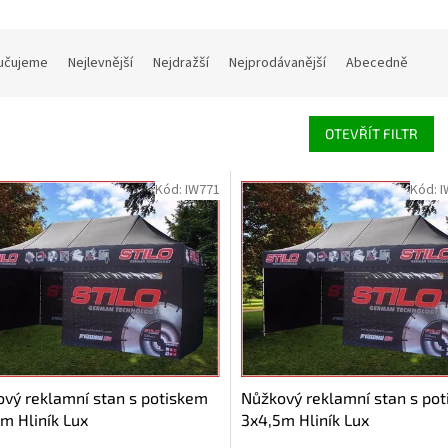
í produktů
učujeme
Nejlevnější
Nejdražší
Nejprodávanější
Abecedně
OTEVŘÍT FILTR
 produktů
Kód:
IW771
Kód:
I
vý reklamní stan s potiskem
Nůžkový reklamní stan s po
m Hliník Lux
3x4,5m Hliník Lux