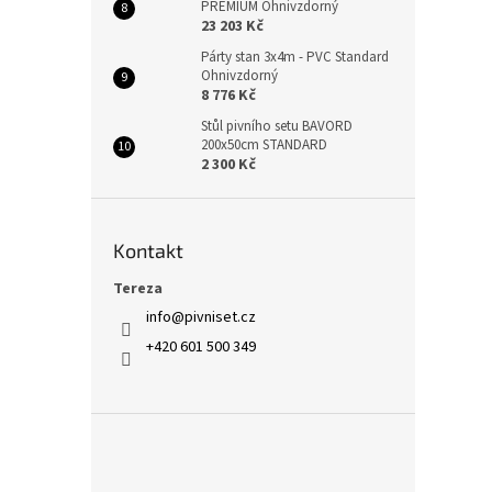
PREMIUM Ohnivzdorný
23 203 Kč
Párty stan 3x4m - PVC Standard
Ohnivzdorný
8 776 Kč
Stůl pivního setu BAVORD
200x50cm STANDARD
2 300 Kč
Kontakt
Tereza
info
@
pivniset.cz
+420 601 500 349