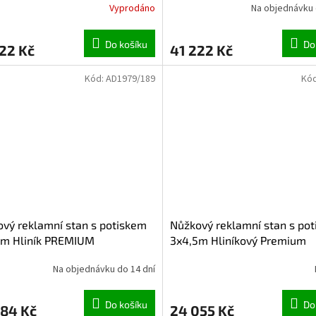
Vyprodáno
Na objednávku 
Do košíku
Do
22 Kč
41 222 Kč
Kód:
AD1979/189
Kó
vý reklamní stan s potiskem
Nůžkový reklamní stan s po
5m Hliník PREMIUM
3x4,5m Hliníkový Premium
Na objednávku do 14 dní
Do košíku
Do
084 Kč
24 055 Kč