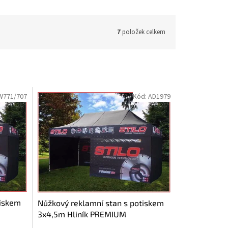
7
položek celkem
W771/707
Kód:
AD1979
tiskem
Nůžkový reklamní stan s potiskem
3x4,5m Hliník PREMIUM