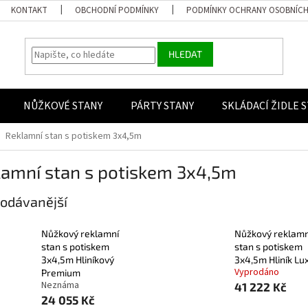
KONTAKT
OBCHODNÍ PODMÍNKY
PODMÍNKY OCHRANY OSOBNÍCH
HLEDAT
NŮŽKOVÉ STANY
PÁRTY STANY
SKLÁDACÍ ŽIDLE 
Reklamní stan s potiskem 3x4,5m
lamní stan s potiskem 3x4,5m
odávanější
Nůžkový reklamní
Nůžkový reklamn
stan s potiskem
stan s potiskem
3x4,5m Hliníkový
3x4,5m Hliník Lu
Vyprodáno
Premium
Neznáma
41 222 Kč
24 055 Kč