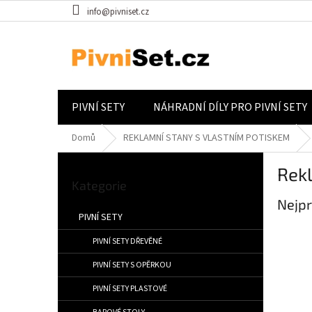
Přejít na obsah
info@pivniset.cz
PIVNÍ SETY
NÁHRADNÍ DÍLY PRO PIVNÍ SETY
Domů
REKLAMNÍ STANY S VLASTNÍM POTISKEM
Postranní panel
Rek
Přeskočit kategorie
Kategorie
Nejpr
PIVNÍ SETY
PIVNÍ SETY DŘEVĚNÉ
PIVNÍ SETY S OPĚRKOU
PIVNÍ SETY PLASTOVÉ