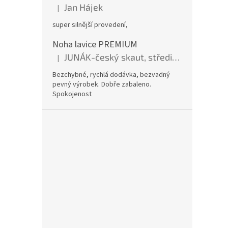
Jan Hájek
|
Hodnocení produktu je 5 z 5 hvězdiček.
super silnější provedení,
Noha lavice PREMIUM
JUNÁK-český skaut, středisko BOBŘI
|
Hodnocení produktu je 5 z 5 hvězdiček.
Bezchybné, rychlá dodávka, bezvadný
pevný výrobek. Dobře zabaleno.
Spokojenost