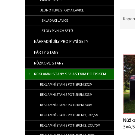
BAROVÉ STOLY
JEDNOTLIVÉ STOLY A LAVICE
Řazen
Dopor
SKLÁDACÍ LAVICE
STOLY PIVNÍCH SETŮ
NÁHRADNÍ DÍLY PRO PIVNÍ SETY
PÁRTY STANY
Výpis
NŮŽKOVÉ STANY
REKLAMNÍ STANY S VLASTNÍM POTISKEM
REKLAMNÍ STAN S POTISKEM 2X2M
REKLAMNÍ STAN S POTISKEM 2X3M
REKLAMNÍ STAN S POTISKEM 2X4M
REKLAMNÍ STAN S POTISKEM 2,5X2,5M
Nůžko
REKLAMNÍ STAN S POTISKEM 2,5X3,75M
3x4,5