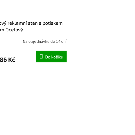
vý reklamní stan s potiskem
5m Ocelový
Na objednávku do 14 dní
Do košíku
86 Kč
Ovládací 