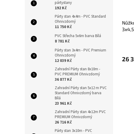
pártystany
192 Kč
Párty stan 4x4m - PVC Standard
Ohnivzdorný
Nůžko
11 750 Kč
3x4,
PVC Střecha 5x6m barva Bílá
8 781 Kč
Párty stan 3x4m - PVC Premium
Ohnivzdorný
26 3
12 039 Kč
Zahradní Párty stan 8x10m -
PVC PREMIUM Ohnivzdorný
36 877 Kč
Zahradní Párty stan 5x12 m PVC
Standard Ohnivzdorný barva
Bílá
23 961 Kč
Zahradní Párty stan 4x12m PVC
PREMIUM Ohnivzdorný
26 716 Kč
Párty stan 3x10m - PVC