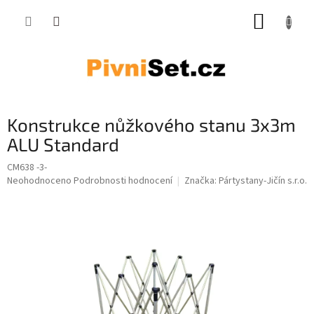
Přejít na obsah
NÁKUP
Konstrukce nůžkového stanu 3x3m
ALU Standard
CM638 -3-
Průměrné hodnocení produktu je 0,0 z 5 hvězdiček.
Neohodnoceno
Podrobnosti hodnocení
Značka:
Pártystany-Jičín s.r.o.