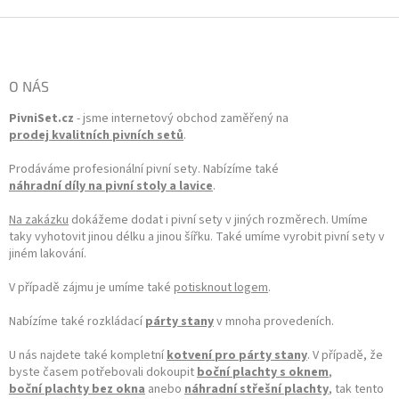
Zápatí
O NÁS
PivniSet.cz
- jsme internetový obchod zaměřený na
prodej kvalitních pivních setů
.
Prodáváme profesionální pivní sety. Nabízíme také
náhradní díly na pivní stoly a lavice
.
Na zakázku
dokážeme dodat i pivní sety v jiných rozměrech. Umíme
taky vyhotovit jinou délku a jinou šířku. Také umíme vyrobit pivní sety v
jiném lakování.
V případě zájmu je umíme také
potisknout logem
.
Nabízíme také rozkládací
párty stany
v mnoha provedeních.
U nás najdete také kompletní
kotvení pro párty stany
. V případě, že
byste časem potřebovali dokoupit
boční plachty s oknem
,
boční plachty bez okna
anebo
náhradní střešní plachty
, tak tento