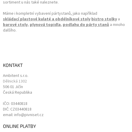
sortiment u nás také naleznete.
Máme i kompletní vybavení pártystanů, jako například
skládací plastové kulaté a obdélníkové stoly
bistro stolky
a
barové stoly
,
plynová topidla
,
podlahu do párty stanů
a mnoho
dalšího.
KONTAKT
Ambitent s.r.o.
Dělnická 1302
506 01 Jičín
Česká Republika
IČO: 03440818
DIČ: CZ03440818
email: info@pivniset.cz
ONLINE PLATBY