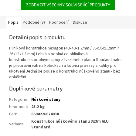
ZOBRAZIT VŠECHNY SOUVISEJÍCÍ PRODUKTY
Popis
Podobné (8)
Hodnocení
Diskuze
Detailní popis produktu
Hliníková konstrukce hexagon (40x40x1.2mm / 35x35x1.2mm /
26x13x1.3 mm) Lehká a odolná celohliníková
konstrukce s odolnými spoji z tvrzeného plastu Součástí balení
je přepravní vak na kolečkách a kotvící provazy s kolíky pro
ukotvení Jedná se pouze o konstrukci nůžkového stanu - bez
opláštění
Doplňkové parametry
Kategorie
:
Nůžkové stany
Hmotnost
:
23.2 kg
EAN
:
8594226674838
Konstrukce nůžkového stanu 3x3m ALU
Varianta
:
Standard