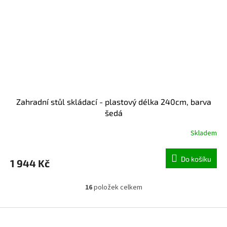
Zahradní stůl skládací - plastový délka 240cm, barva
šedá
Skladem
Do košíku
1 944 Kč
16
položek celkem
Ovládací prvky výpisu
Zápatí