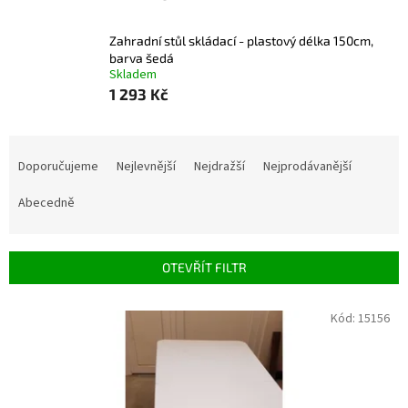
Zahradní stůl skládací - plastový délka 150cm,
barva šedá
Skladem
1 293 Kč
Řazení produktů
Doporučujeme
Nejlevnější
Nejdražší
Nejprodávanější
Abecedně
OTEVŘÍT FILTR
Výpis produktů
Kód:
15156