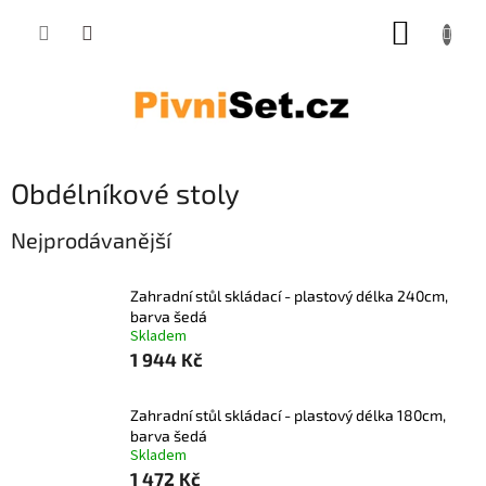
Přejít na obsah
NÁKUP
Obdélníkové stoly
Nejprodávanější
Zahradní stůl skládací - plastový délka 240cm,
barva šedá
Skladem
1 944 Kč
Zahradní stůl skládací - plastový délka 180cm,
barva šedá
Skladem
1 472 Kč