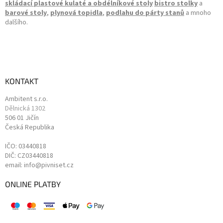
skládací plastové kulaté a obdélníkové stoly
bistro stolky
a
barové stoly
,
plynová topidla
,
podlahu do párty stanů
a mnoho
dalšího.
KONTAKT
Ambitent s.r.o.
Dělnická 1302
506 01 Jičín
Česká Republika
IČO: 03440818
DIČ: CZ03440818
email: info@pivniset.cz
ONLINE PLATBY