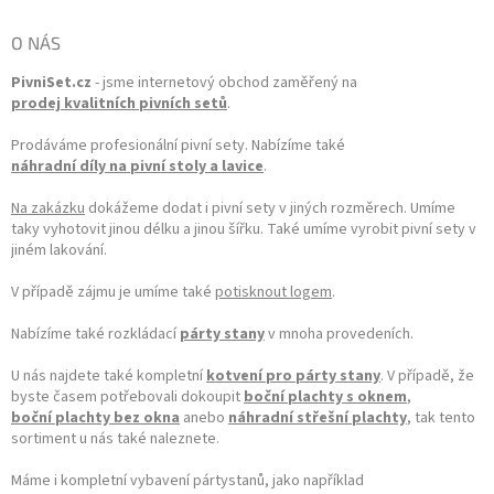
O NÁS
PivniSet.cz
- jsme internetový obchod zaměřený na
prodej kvalitních pivních setů
.
Prodáváme profesionální pivní sety. Nabízíme také
náhradní díly na pivní stoly a lavice
.
Na zakázku
dokážeme dodat i pivní sety v jiných rozměrech. Umíme
taky vyhotovit jinou délku a jinou šířku. Také umíme vyrobit pivní sety v
jiném lakování.
V případě zájmu je umíme také
potisknout logem
.
Nabízíme také rozkládací
párty stany
v mnoha provedeních.
U nás najdete také kompletní
kotvení pro párty stany
. V případě, že
byste časem potřebovali dokoupit
boční plachty s oknem
,
boční plachty bez okna
anebo
náhradní střešní plachty
, tak tento
sortiment u nás také naleznete.
Máme i kompletní vybavení pártystanů, jako například