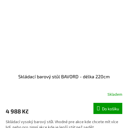
Skládací barový stůl BAVORD - délka 220cm
Skladem
Do košíku
4 988 Kč
Skládací vysoký barový stůl. Vhodné pre akce kde chcete mít více
lidí, nebo pro zimní akce kde je lepší stát než sedět.