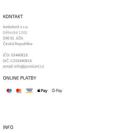
KONTAKT
Ambitent s.r.o.
Dělnická 1302
506 01 Jičín
Česká Republika
IČO: 03440818
DIČ: CZ03440818
email: info@pivniset.cz
ONLINE PLATBY
INFO