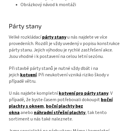
Obrázkový návod k montáži
Párty stany
Velké rozkládací
párty stany
u nás najdete ve více
provedeních. Rozdíl je vždy uvedený v popisu konstrukce
párty stanu. Jejich výhodou je rychlé zastřešení akce.
Jsou vhodné i k postavení na celou letní sezónu.
Při stavbě párty stanů je nutné vždy dbát i na
jejich
kotvení
. Při neukotvení vzniká riziko škody v
případě větru.
U nás najdete kompletní
kotvení pro párty stany
. V
případě, že byste časem potřebovali dokoupit
boční
plachty s oknem
,
boční plachty bez
okna
anebo
náhradní střešní plachty
, tak tento
sortiment u nás také naleznete.