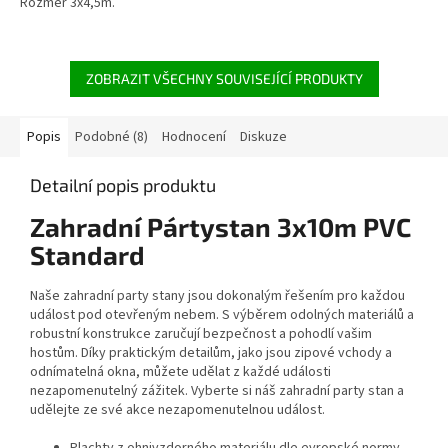
Rozměr 3x4,5m.
ZOBRAZIT VŠECHNY SOUVISEJÍCÍ PRODUKTY
Popis
Podobné (8)
Hodnocení
Diskuze
Detailní popis produktu
Zahradní Pártystan 3x10m PVC
Standard
Naše zahradní party stany jsou dokonalým řešením pro každou
událost pod otevřeným nebem. S výběrem odolných materiálů a
robustní konstrukce zaručují bezpečnost a pohodlí vašim
hostům. Díky praktickým detailům, jako jsou zipové vchody a
odnímatelná okna, můžete udělat z každé události
nezapomenutelný zážitek. Vyberte si náš zahradní party stan a
udělejte ze své akce nezapomenutelnou událost.
Plachty z ohnivzdorného materiálu dle evropské normy