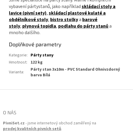
Jsme specialisté na párty stany. Máme i kompletní
vybavení pártystanů, jako například
skládací stoly a
lavice (pivní sety)
,
skládací plastové kulaté a
obdélníkové stoly
,
bistro stolky
a
barové
stoly
,
plynová topidla
,
podlahu do párty stanů
a
mnoho dalšího.
Doplňkové parametry
Kategorie
:
Párty stany
Hmotnost
:
122 kg
Párty stan 3x10m - PVC Standard Ohnivzdorný
Varianta
:
barva Bílá
Zápatí
O NÁS
PivniSet.cz
- jsme internetový obchod zaměřený na
prodej kvalitních pivních setů
.