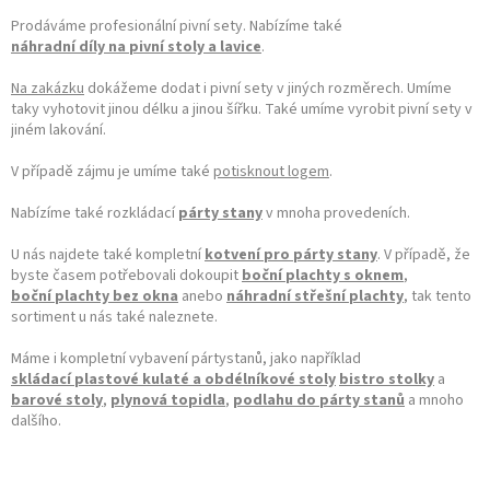
Prodáváme profesionální pivní sety. Nabízíme také
náhradní díly na pivní stoly a lavice
.
Na zakázku
dokážeme dodat i pivní sety v jiných rozměrech. Umíme
taky vyhotovit jinou délku a jinou šířku. Také umíme vyrobit pivní sety v
jiném lakování.
V případě zájmu je umíme také
potisknout logem
.
Nabízíme také rozkládací
párty stany
v mnoha provedeních.
U nás najdete také kompletní
kotvení pro párty stany
. V případě, že
byste časem potřebovali dokoupit
boční plachty s oknem
,
boční plachty bez okna
anebo
náhradní střešní plachty
, tak tento
sortiment u nás také naleznete.
Máme i kompletní vybavení pártystanů, jako například
skládací plastové kulaté a obdélníkové stoly
bistro stolky
a
barové stoly
,
plynová topidla
,
podlahu do párty stanů
a mnoho
dalšího.