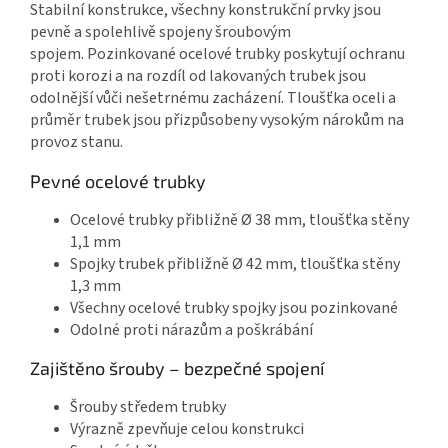
Stabilní konstrukce, všechny konstrukční prvky jsou
pevně a spolehlivě spojeny šroubovým
spojem. Pozinkované ocelové trubky poskytují ochranu
proti korozi a na rozdíl od lakovaných trubek jsou
odolnější vůči nešetrnému zacházení. Tloušťka oceli a
průměr trubek jsou přizpůsobeny vysokým nárokům na
provoz stanu.
Pevné ocelové trubky
Ocelové trubky přibližně Ø 38 mm, tloušťka stěny
1,1 mm
Spojky trubek přibližně Ø 42 mm, tloušťka stěny
1,3 mm
Všechny ocelové trubky spojky jsou pozinkované
Odolné proti nárazům a poškrábání
Zajištěno šrouby – bezpečné spojení
Šrouby středem trubky
Výrazně zpevňuje celou konstrukci