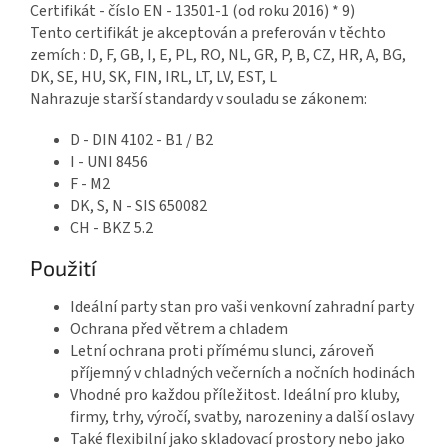
Certifikát - číslo EN - 13501-1 (od roku 2016) * 9)
Tento certifikát je akceptován a preferován v těchto
zemích : D, F, GB, I, E, PL, RO, NL, GR, P, B, CZ, HR, A, BG,
DK, SE, HU, SK, FIN, IRL, LT, LV, EST, L
Nahrazuje starší standardy v souladu se zákonem:
D - DIN 4102 - B1 / B2
I - UNI 8456
F - M2
DK, S, N - SIS 650082
CH - BKZ 5.2
Použití
Ideální party stan pro vaši venkovní zahradní party
Ochrana před větrem a chladem
Letní ochrana proti přímému slunci, zároveň
příjemný v chladných večerních a nočních hodinách
Vhodné pro každou příležitost. Ideální pro kluby,
firmy, trhy, výročí, svatby, narozeniny a další oslavy
Také flexibilní jako skladovací prostory nebo jako