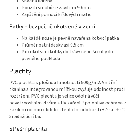
Snadná údržba
Použití šroubů se závitem 50mm
Zajištění pomocí křídových matic
Patky - bezpečně ukotvené v zemi
Na každé noze je pevně navařena kotvící patka
Průměr patní desky asi 9,5 cm
Pro ukotvení kolíky do trávy nebo šrouby do
pevného podkladu
Plachty
PVC plachta s plošnou hmotností 500g/m2. Vnitřní
tkanina s integrovanou mřížkou zvyšuje odolnost proti
roztržení. PVC plachta je velice odolná vůči
povětrnostním vlivům a UV záření. Spolehlivá ochrana v
každém ročním období s teplotní odolností +70 a -30 °C.
Snadná údržba.
Střešní plachta