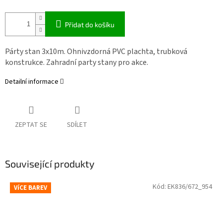
Přidat do košíku
Párty stan 3x10m. Ohnivzdorná PVC plachta, trubková
konstrukce. Zahradní party stany pro akce.
Detailní informace
ZEPTAT SE
SDÍLET
Související produkty
Kód:
EK836/672_954
VíCE BAREV