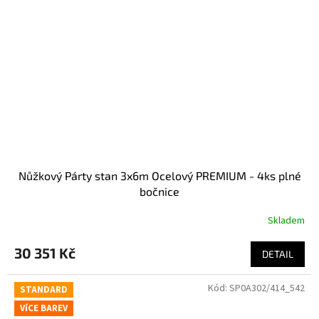
Nůžkový Párty stan 3x6m Ocelový PREMIUM - 4ks plné
bočnice
Skladem
30 351 Kč
DETAIL
Kód:
SP0A302/414_542
STANDARD
VíCE BAREV