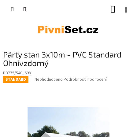
Přejít na obsah
NÁKUP
Párty stan 3x10m - PVC Standard
Ohnivzdorný
DB775/540_698
Průměrné hodnocení produktu je 0,0 z 5 hvězdiček.
Neohodnoceno
Podrobnosti hodnocení
STANDARD