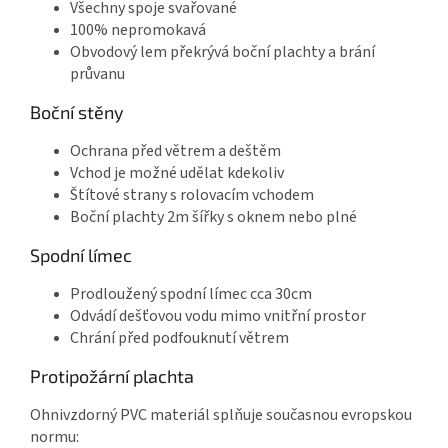
Všechny spoje svařované
100% nepromokavá
Obvodový lem překrývá boční plachty a brání
průvanu
Boční stěny
Ochrana před větrem a deštěm
Vchod je možné udělat kdekoliv
Štítové strany s rolovacím vchodem
Boční plachty 2m šířky s oknem nebo plné
Spodní límec
Prodloužený spodní límec cca 30cm
Odvádí dešťovou vodu mimo vnitřní prostor
Chrání před podfouknutí větrem
Protipožární plachta
Ohnivzdorný PVC materiál splňuje současnou evropskou
normu: