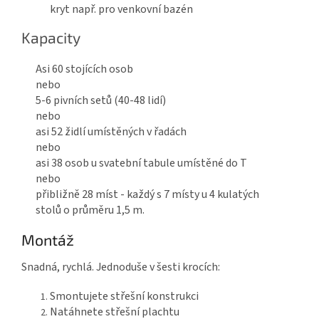
kryt např. pro venkovní bazén
Kapacity
Asi 60 stojících osob
nebo
5-6 pivních setů (40-48 lidí)
nebo
asi 52 židlí umístěných v řadách
nebo
asi 38 osob u svatební tabule umístěné do T
nebo
přibližně 28 míst - každý s 7 místy u 4 kulatých
stolů o průměru 1,5 m.
Montáž
Snadná, rychlá. Jednoduše v šesti krocích:
Smontujete střešní konstrukci
Natáhnete střešní plachtu