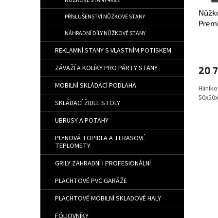
NŮŽKOVÉ STANY 4X8M
Nůžko
PŘÍSLUŠENSTVÍ NŮŽKOVÉ STANY
Premi
NÁHRADNÍ DÍLY NŮŽKOVÉ STANY
REKLAMNÍ STANY S VLASTNÍM POTISKEM
ZÁVAŽÍ A KOLÍKY PRO PÁRTY STANY
20 7
MOBILNÍ SKLÁDACÍ PODLAHA
Hliník
50x50
SKLÁDACÍ ŽIDLE STOLY
UBRUSY A POTAHY
PLYNOVÁ TOPIDLA A TERASOVÉ
TEPLOMETY
GRILY ZAHRADNÍ I PROFESIONÁLNÍ
PLACHTOVÉ PVC GARÁŽE
PLACHTOVÉ MOBILNÍ SKLADOVÉ HALY
FÓLIOVNÍKY