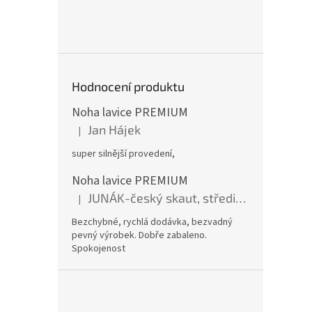
Hodnocení produktu
Noha lavice PREMIUM
Jan Hájek
|
Hodnocení produktu je 5 z 5 hvězdiček.
super silnější provedení,
Noha lavice PREMIUM
JUNÁK-český skaut, středisko BOBŘI
|
Hodnocení produktu je 5 z 5 hvězdiček.
Bezchybné, rychlá dodávka, bezvadný
pevný výrobek. Dobře zabaleno.
Spokojenost