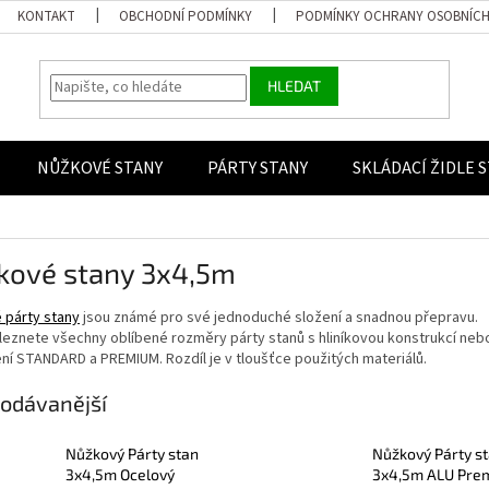
KONTAKT
OBCHODNÍ PODMÍNKY
PODMÍNKY OCHRANY OSOBNÍCH
HLEDAT
NŮŽKOVÉ STANY
PÁRTY STANY
SKLÁDACÍ ŽIDLE 
kové stany 3x4,5m
 párty stany
jsou známé pro své jednoduché složení a snadnou přepravu.
aleznete všechny oblíbené rozměry párty stanů s hliníkovou konstrukcí ne
í STANDARD a PREMIUM. Rozdíl je v tloušťce použitých materiálů.
odávanější
Nůžkový Párty stan
Nůžkový Párty s
3x4,5m Ocelový
3x4,5m ALU Pre