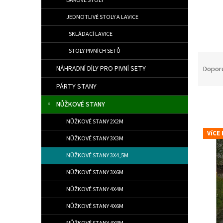
BAROVÉ STOLY
JEDNOTLIVÉ STOLY A LAVICE
SKLÁDACÍ LAVICE
STOLY PIVNÍCH SETŮ
Řazen
NÁHRADNÍ DÍLY PRO PIVNÍ SETY
Dopor
PÁRTY STANY
NŮŽKOVÉ STANY
NŮŽKOVÉ STANY 2X2M
Výpis
VíCE
NŮŽKOVÉ STANY 3X3M
NŮŽKOVÉ STANY 3X4,5M
NŮŽKOVÉ STANY 3X6M
NŮŽKOVÉ STANY 4X4M
NŮŽKOVÉ STANY 4X6M