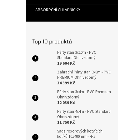
ABSORPČNÍ CHLADNIČKY
Top 10 produktů
Párty stan 3x10m - PVC
Standard Ohnivzdorný
19 604 Kč
Zahradní Párty stan 8x8m - PVC
PREMIUM Ohnivzdorný
34 399 Kč
Párty stan 3x4m - PVC Premium
Ohnivzdorný
12 039 Kč
Párty stan 4x4m - PVC Standard
Ohnivzdorný
11 750 Kč
Sada roxorových kotvících
kolíků 10x400mm - 4ks