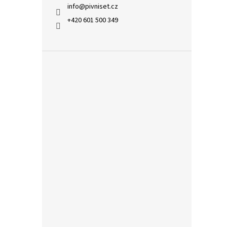
info
@
pivniset.cz
+420 601 500 349