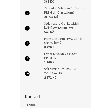
367 Kč
Zahradní Párty stan 4x12m PVC
PREMIUM Ohnivzdorný
26 716 Kč
Sada roxorových kotvících
kolíků 10x400mm - 6ks
546 Kč
Párty stan 3x4m - PVC Standard
Ohnivzdorný
8 776 Kč
Lavice BAVORD 200x25cm
PREMIUM
1 366 Kč
Stůl pivního setu BAVORD
220x50cm LUX
2 871 Kč
Kontakt
Tereza