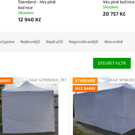
Standard - 4ks plné
4ks plné bočnice
Skladem
bočnice
Skladem
20 757 Kč
12 940 Kč
í produktů
učujeme
Nejlevnější
Nejdražší
Nejprodávanější
Abecedně
OTEVŘÍT FILTR
 produktů
Kód:
GZ909/634_787
Kód:
SP0A302
 BAREV
STANDARD
VíCE BAREV