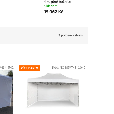
4ks plné bočnice
Skladem
15 062 Kč
3
položek celkem
/414_542
Kód:
NO895/743_1040
VíCE BAREV