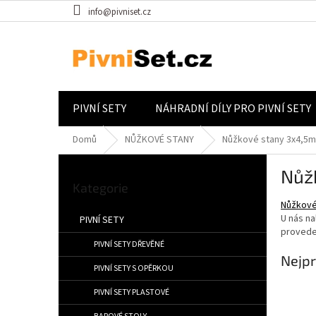
Přejít na obsah
info@pivniset.cz
PIVNÍ SETY
NÁHRADNÍ DÍLY PRO PIVNÍ SETY
Domů
NŮŽKOVÉ STANY
Nůžkové stany 3x4,5m
Postranní panel
Nůž
Přeskočit kategorie
Kategorie
Nůžkové
U nás n
PIVNÍ SETY
proveden
PIVNÍ SETY DŘEVĚNÉ
Nejpr
PIVNÍ SETY S OPĚRKOU
PIVNÍ SETY PLASTOVÉ