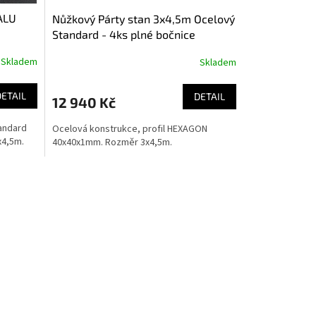
ALU
Nůžkový Párty stan 3x4,5m Ocelový
Standard - 4ks plné bočnice
Skladem
Skladem
DETAIL
DETAIL
12 940 Kč
tandard
Ocelová konstrukce, profil HEXAGON
x4,5m.
40x40x1mm. Rozměr 3x4,5m.
prvky výpisu