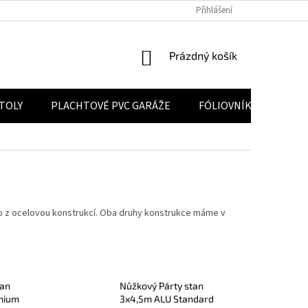
 ÚDAJŮ
POUČENÍ O PRÁVU NA ODSTOUPENÍ OD SMLOUVY
Přihlášení
VELKOO
NÁKUPNÍ KOŠÍK
Prázdný košík
STOLY
PLACHTOVÉ PVC GARÁŽE
FÓLIOVNÍKY
KON
bo z ocelovou konstrukcí. Oba druhy konstrukce máme v
tan
Nůžkový Párty stan
mium
3x4,5m ALU Standard