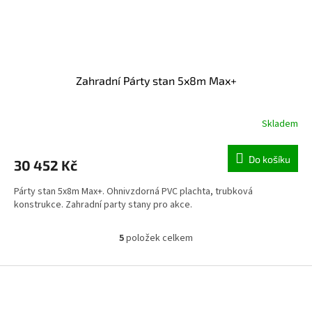
Zahradní Párty stan 5x8m Max+
Skladem
Do košíku
30 452 Kč
Párty stan 5x8m Max+. Ohnivzdorná PVC plachta, trubková
konstrukce. Zahradní party stany pro akce.
5
položek celkem
Ovládací prvky výpisu
Zápatí