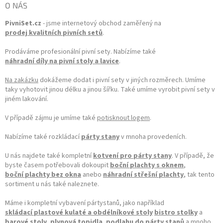
O NÁS
PivniSet.cz
- jsme internetový obchod zaměřený na
prodej kvalitních pivních setů
.
Prodáváme profesionální pivní sety. Nabízíme také
náhradní díly na pivní stoly a lavice
.
Na zakázku
dokážeme dodat i pivní sety v jiných rozměrech. Umíme
taky vyhotovit jinou délku a jinou šířku. Také umíme vyrobit pivní sety v
jiném lakování.
V případě zájmu je umíme také
potisknout logem
.
Nabízíme také rozkládací
párty stany
v mnoha provedeních.
U nás najdete také kompletní
kotvení pro párty stany
. V případě, že
byste časem potřebovali dokoupit
boční plachty s oknem
,
boční plachty bez okna
anebo
náhradní střešní plachty
, tak tento
sortiment u nás také naleznete.
Máme i kompletní vybavení pártystanů, jako například
skládací plastové kulaté a obdélníkové stoly
bistro stolky
a
barové stoly
,
plynová topidla
,
podlahu do párty stanů
a mnoho