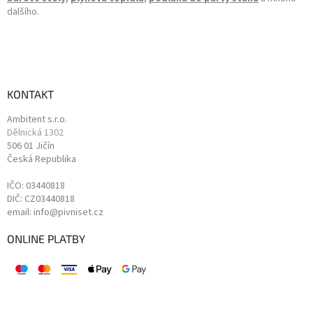
dalšího.
KONTAKT
Ambitent s.r.o.
Dělnická 1302
506 01 Jičín
Česká Republika
IČO: 03440818
DIČ: CZ03440818
email: info@pivniset.cz
ONLINE PLATBY