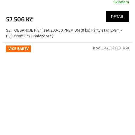
Skladem
DETAIL
57 506 Kč
SET OBSAHUJE Pivní set 200x50 PREMIUM (8 ks) Párty stan 5x8m -
PVC Premium Ohnivzdorný
Kód:
14785/330_458
VíCE BAREV