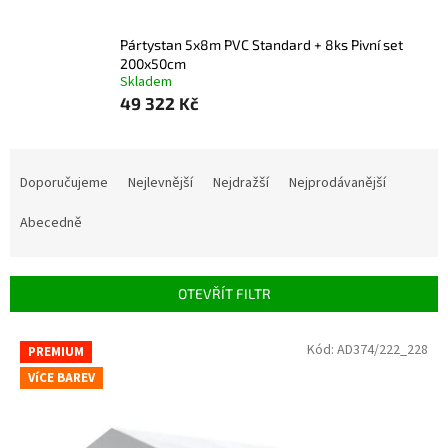
Pártystan 5x8m PVC Standard + 8ks Pivní set
200x50cm
Skladem
49 322 Kč
Řazení produktů
Doporučujeme
Nejlevnější
Nejdražší
Nejprodávanější
Abecedně
OTEVŘÍT FILTR
Výpis produktů
Kód:
AD374/222_228
PREMIUM
VíCE BAREV