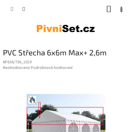
Přejít na obsah
NÁKUP
PVC Střecha 6x6m Max+ 2,6m
NF636/736_1019
Průměrné hodnocení produktu je 0,0 z 5 hvězdiček.
Neohodnoceno
Podrobnosti hodnocení