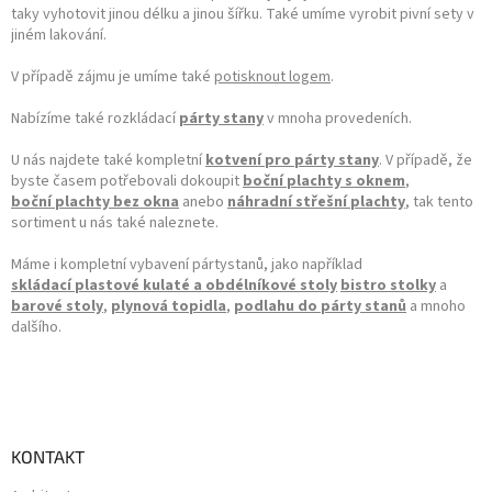
taky vyhotovit jinou délku a jinou šířku. Také umíme vyrobit pivní sety v
jiném lakování.
V případě zájmu je umíme také
potisknout logem
.
Nabízíme také rozkládací
párty stany
v mnoha provedeních.
U nás najdete také kompletní
kotvení pro párty stany
. V případě, že
byste časem potřebovali dokoupit
boční plachty s oknem
,
boční plachty bez okna
anebo
náhradní střešní plachty
, tak tento
sortiment u nás také naleznete.
Máme i kompletní vybavení pártystanů, jako například
skládací plastové kulaté a obdélníkové stoly
bistro stolky
a
barové stoly
,
plynová topidla
,
podlahu do párty stanů
a mnoho
dalšího.
KONTAKT