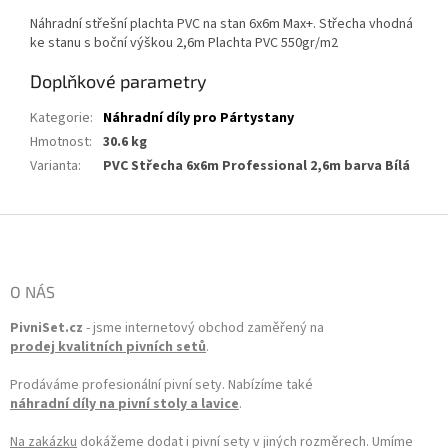
Náhradní střešní plachta PVC na stan 6x6m Max+. Střecha vhodná
ke stanu s boční výškou 2,6m Plachta PVC 550gr/m2
Doplňkové parametry
Kategorie
:
Náhradní díly pro Pártystany
Hmotnost
:
30.6 kg
Varianta
:
PVC Střecha 6x6m Professional 2,6m barva Bílá
Zápatí
O NÁS
PivniSet.cz
- jsme internetový obchod zaměřený na
prodej kvalitních pivních setů
.
Prodáváme profesionální pivní sety. Nabízíme také
náhradní díly na pivní stoly a lavice
.
Na zakázku
dokážeme dodat i pivní sety v jiných rozměrech. Umíme