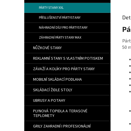
PÁRTY STANY XXL
Det
PŘÍSLUŠENSTVÍ PÁRTYSTANY
Pá
NÁHRADNÍ DÍLY PRO PÁRTYSTANY
ZÁHRADNÍ PÁRTY STANY MAX
Párt
50 m
NŮŽKOVÉ STANY
REKLAMNÍ STANY S VLASTNÍM POTISKEM
ZÁVAŽÍ A KOLÍKY PRO PÁRTY STANY
MOBILNÍ SKLÁDACÍ PODLAHA
SKLÁDACÍ ŽIDLE STOLY
UBRUSY A POTAHY
PLYNOVÁ TOPIDLA A TERASOVÉ
TEPLOMETY
GRILY ZAHRADNÍ I PROFESIONÁLNÍ