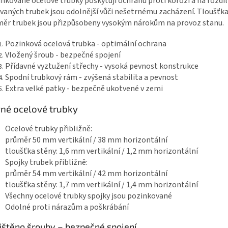
nkované ocelové trubky poskytují ochranu proti korozi a na rozdíl
vaných trubek jsou odolnější vůči nešetrnému zacházení. Tloušťka 
ěr trubek jsou přizpůsobeny vysokým nárokům na provoz stanu.
Pozinková ocelová trubka - optimální ochrana
Vložený šroub - bezpečné spojení
Přídavné vyztužení střechy - vysoká pevnost konstrukce
Spodní trubkový rám - zvýšená stabilita a pevnost
Extra velké patky - bezpečně ukotvené v zemi
né ocelové trubky
Ocelové trubky přibližně:
průměr 50 mm vertikální / 38 mm horizontální
tloušťka stěny: 1,6 mm vertikální / 1,2 mm horizontální
Spojky trubek přibližně:
průměr 54 mm vertikální / 42 mm horizontální
tloušťka stěny: 1,7 mm vertikální / 1,4 mm horizontální
Všechny ocelové trubky spojky jsou pozinkované
Odolné proti nárazům a poškrábání
ištěno šrouby – bezpečné spojení