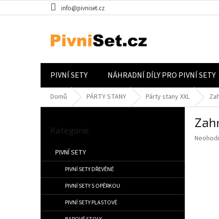
Přejít na obsah
info@pivniset.cz
PIVNÍ SETY
NÁHRADNÍ DÍLY PRO PIVNÍ SETY
Domů
PÁRTY STANY
Párty stany XXL
Zah
Postranní panel
Zah
Přeskočit kategorie
Kategorie
Průměrné
Neohod
PIVNÍ SETY
PIVNÍ SETY DŘEVĚNÉ
PIVNÍ SETY S OPĚRKOU
PIVNÍ SETY PLASTOVÉ