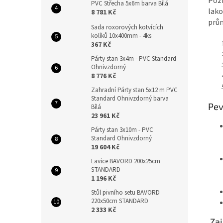
Pozi
PVC Střecha 5x6m barva Bílá
lako
8 781 Kč
prům
Sada roxorových kotvících
kolíků 10x400mm - 4ks
367 Kč
Párty stan 3x4m - PVC Standard
Ohnivzdorný
8 776 Kč
Zahradní Párty stan 5x12 m PVC
Standard Ohnivzdorný barva
Pev
Bílá
23 961 Kč
Párty stan 3x10m - PVC
Standard Ohnivzdorný
19 604 Kč
Lavice BAVORD 200x25cm
STANDARD
1 196 Kč
Stůl pivního setu BAVORD
220x50cm STANDARD
2 333 Kč
Zaj