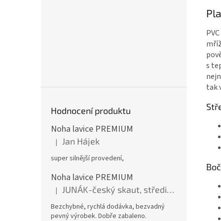
Pl
PVC 
mříž
pově
s te
nejn
tak 
Stř
Hodnocení produktu
Noha lavice PREMIUM
Jan Hájek
|
Hodnocení produktu je 5 z 5 hvězdiček.
super silnější provedení,
Boč
Noha lavice PREMIUM
JUNÁK-český skaut, středisko BOBŘI
|
Hodnocení produktu je 5 z 5 hvězdiček.
Bezchybné, rychlá dodávka, bezvadný
pevný výrobek. Dobře zabaleno.