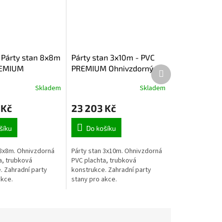
 Párty stan 8x8m
Párty stan 3x10m - PVC
REMIUM
PREMIUM Ohnivzdorný
Další produkt
rný
Skladem
Skladem
 Kč
23 203 Kč
šíku
Do košíku
 8x8m. Ohnivzdorná
Párty stan 3x10m. Ohnivzdorná
a, trubková
PVC plachta, trubková
. Zahradní party
konstrukce. Zahradní party
akce.
stany pro akce.