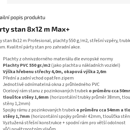
ailní popis produktu
rty stan 8x12 m Max+
y stan 8x12 m Profesional, plachty 550 g/m2, střešní vzpěry, trubk
m. Kvalitní párty stan pro zahradní akce.
Plachty z ohnivzdorného materiálu dle evropské normy
Plachty PVC 550 gr./m2
(jako plachta u nákladních vozidel)
Výška hřebenu střechy 4,0m, okapová výška 2,6m
Přední a zadní vchod opatřen zipem
Jednotlivě odnímatelná okna z průhledného PVC
Ocelový rám stanu z pozinkovaných trubek
o průměru cca 50m
tloušťce stěny 1,6mm
(horizontální trubky průměr 38mm, tlo
stěny 1,2mm)
Spojky rámu z pozinkovaných trubek
o průměru cca 54mm a tl
stěny 1,7mm
(horizontální spojky průměr 42mm, tloušťka stě
Vyztužená střešní konstrukce + spodní rám pro větší odolnost
vůči povětrnostním vlivům