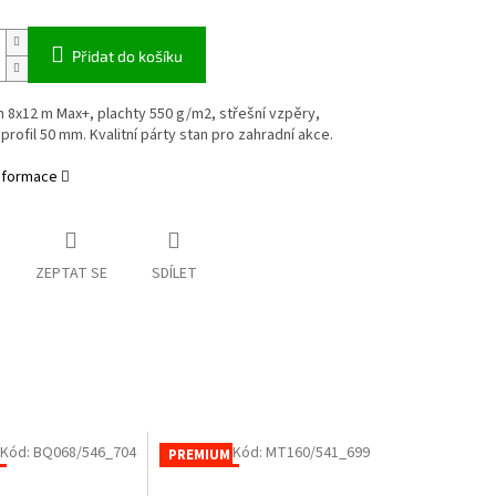
Přidat do košíku
n 8x12 m Max+, plachty 550 g/m2, střešní vzpěry,
profil 50 mm. Kvalitní párty stan pro zahradní akce.
informace
ZEPTAT SE
SDÍLET
Kód:
BQ068/546_704
Kód:
MT160/541_699
PREMIUM