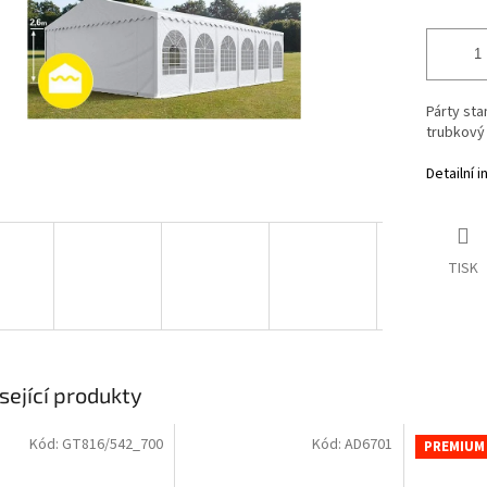
Párty sta
trubkový 
Detailní 
TISK
sející produkty
Kód:
GT816/542_700
Kód:
AD6701
PREMIUM