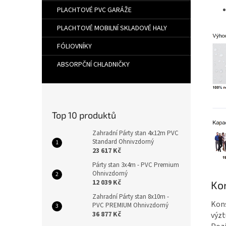
PLACHTOVÉ PVC GARÁŽE
PLACHTOVÉ MOBILNÍ SKLADOVÉ HALY
FÓLIOVNÍKY
ABSORPČNÍ CHLADNIČKY
Top 10 produktů
Zahradní Párty stan 4x12m PVC
Standard Ohnivzdorný
23 617 Kč
Párty stan 3x4m - PVC Premium
Ohnivzdorný
12 039 Kč
Ko
Zahradní Párty stan 8x10m -
Kon
PVC PREMIUM Ohnivzdorný
36 877 Kč
výzt