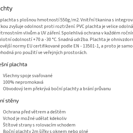
achty
plachta s plošnou hmotností 550g/m2. Vnitřní tkanina s integro
kou zvyšuje odolnost proti roztržení. PVC plachta je velice odolná
trnostním vlivům a UV záření. Spolehlivá ochrana v každém ročn
plotní odolností +70 a -30 °C. Snadná udržba. Plachta je ohnivzdor
ovější normy EU certifikované podle EN - 13501-1, a proto je samo
vhodná pro použití ve veřejných prostorách.
ešní plachta
Všechny spoje svařované
100% nepromokavá
Obvodový lem překrývá boční plachty a brání průvanu
ní stěny
Ochrana před větrem a deštěm
Vchod je možné udělat kdekoliv
Štítové strany s rolovacím vchodem
Boční plachty 2m šířky s oknem nebo plné