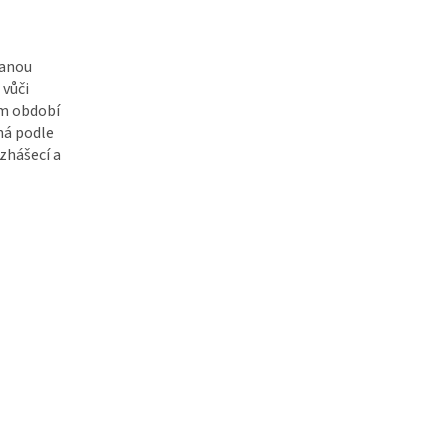
vanou
 vůči
ím období
ná podle
zhášecí a