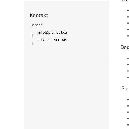
Kontakt
Tereza
info
@
pivniset.cz
+420 601 500 349
Dod
Spo