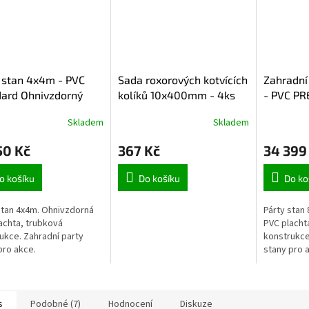
 stan 4x4m - PVC
Sada roxorových kotvících
Zahradní
ard Ohnivzdorný
kolíků 10x400mm - 4ks
- PVC P
Ohnivzdo
Skladem
Skladem
50 Kč
367 Kč
34 399
o košíku
Do košíku
Do ko
stan 4x4m. Ohnivzdorná
Párty stan
achta, trubková
PVC placht
ukce. Zahradní party
konstrukce
pro akce.
stany pro 
s
Podobné (7)
Hodnocení
Diskuze