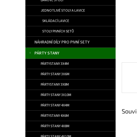
BAROVÉ STOLY
JEDNOTLIVÉ STOLY A LAVICE
SKLÁDACÍ LAVICE
STOLY PIVNÍCH SETŮ
NÁHRADNÍ DÍLY PRO PIVNÍ SETY
PÁRTY STANY
PÁRTYSTANY 3X4M
PÁRTY STANY 3X6M
PÁRTYSTANY 3X8M
PÁRTY STANY 3X10M
PÁRTY STANY 4X4M
Souvi
PÁRTYSTANY 4X6M
PÁRTY STANY 4X8M
PÁRTY STANY 4X10M