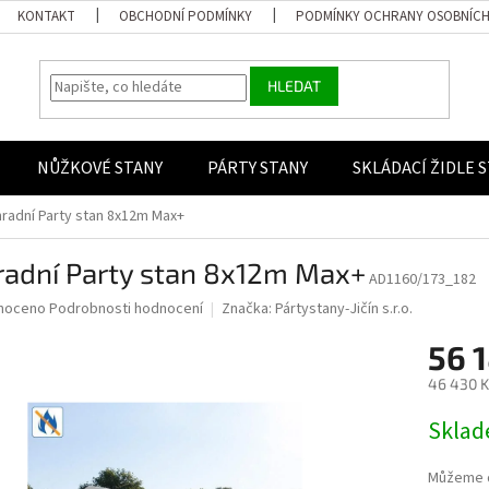
KONTAKT
OBCHODNÍ PODMÍNKY
PODMÍNKY OCHRANY OSOBNÍCH
HLEDAT
NŮŽKOVÉ STANY
PÁRTY STANY
SKLÁDACÍ ŽIDLE 
radní Party stan 8x12m Max+
radní Party stan 8x12m Max+
AD1160/173_182
 hodnocení produktu je 0,0 z 5 hvězdiček.
noceno
Podrobnosti hodnocení
Značka:
Pártystany-Jičín s.r.o.
56 
46 430 K
Měrná ce
Skla
Můžeme d