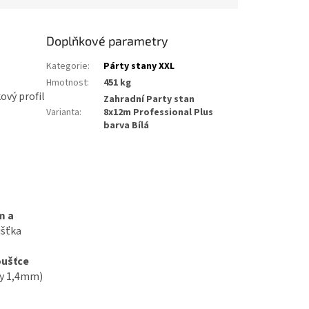
Doplňkové parametry
Kategorie
:
Párty stany XXL
Hmotnost
:
451 kg
ový profil
Zahradní Party stan
Varianta
:
8x12m Professional Plus
barva Bílá
m a
ušťka
oušťce
ny 1,4mm)