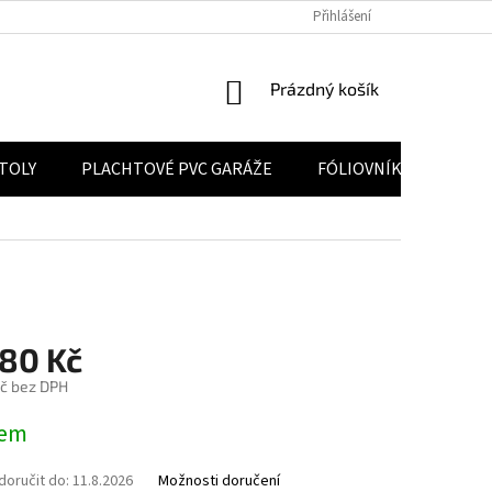
 ÚDAJŮ
POUČENÍ O PRÁVU NA ODSTOUPENÍ OD SMLOUVY
Přihlášení
VELKOO
NÁKUPNÍ KOŠÍK
Prázdný košík
STOLY
PLACHTOVÉ PVC GARÁŽE
FÓLIOVNÍKY
KON
180 Kč
č bez DPH
na:
dem
oručit do:
11.8.2026
Možnosti doručení