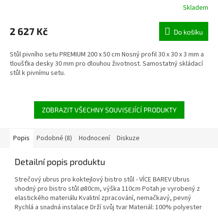
Skladem
2 627 Kč
Do košíku
Stůl pivního setu PREMIUM 200 x 50 cm Nosný profil 30 x 30 x 3 mm a
tloušťka desky 30 mm pro dlouhou životnost. Samostatný skládací
stůl k pivnímu setu.
ZOBRAZIT VŠECHNY SOUVISEJÍCÍ PRODUKTY
Popis
Podobné (8)
Hodnocení
Diskuze
Detailní popis produktu
Strečový ubrus pro koktejlový bistro stůl - VÍCE BAREV Ubrus
vhodný pro bistro stůl ⌀80cm, výška 110cm Potah je vyrobený z
elastického materiálu Kvalitní zpracování, nemačkavý, pevný
Rychlá a snadná instalace Drží svůj tvar Materiál: 100% polyester