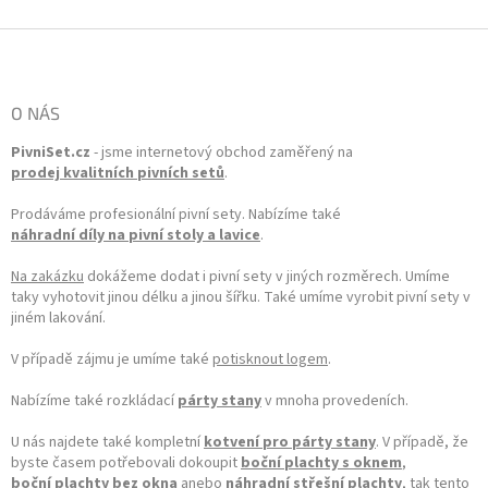
Zápatí
O NÁS
PivniSet.cz
- jsme internetový obchod zaměřený na
prodej kvalitních pivních setů
.
Prodáváme profesionální pivní sety. Nabízíme také
náhradní díly na pivní stoly a lavice
.
Na zakázku
dokážeme dodat i pivní sety v jiných rozměrech. Umíme
taky vyhotovit jinou délku a jinou šířku. Také umíme vyrobit pivní sety v
jiném lakování.
V případě zájmu je umíme také
potisknout logem
.
Nabízíme také rozkládací
párty stany
v mnoha provedeních.
U nás najdete také kompletní
kotvení pro párty stany
. V případě, že
byste časem potřebovali dokoupit
boční plachty s oknem
,
boční plachty bez okna
anebo
náhradní střešní plachty
, tak tento