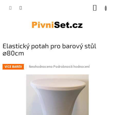
Přejít na obsah
NÁKUP
Elastický potah pro barový stůl
⌀80cm
Průměrné hodnocení produktu je 0,0 z 5 hvězdiček.
Neohodnoceno
Podrobnosti hodnocení
VíCE BAREV