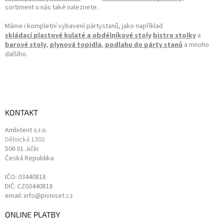
sortiment u nás také naleznete.
Máme i kompletní vybavení pártystanů, jako například
skládací plastové kulaté a obdélníkové stoly
bistro stolky
a
barové stoly
,
plynová topidla
,
podlahu do párty stanů
a mnoho
dalšího.
KONTAKT
Ambitent s.r.o.
Dělnická 1302
506 01 Jičín
Česká Republika
IČO: 03440818
DIČ: CZ03440818
email: info@pivniset.cz
ONLINE PLATBY