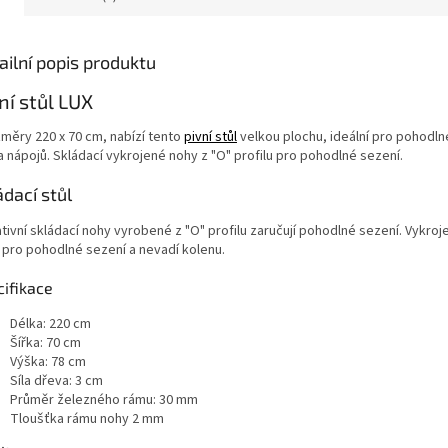
ailní popis produktu
ní stůl LUX
změry 220 x 70 cm, nabízí tento
pivní stůl
velkou plochu, ideální pro pohodln
 a nápojů.
Skládací vykrojené nohy z "O" profilu pro pohodlné sezení.
ádací stůl
tivní skládací nohy vyrobené z "O" profilu zaručují pohodlné sezení. Vykroje
í pro pohodlné sezení a nevadí kolenu.
cifikace
Délka: 220 cm
Šířka: 70 cm
Výška: 78 cm
Síla dřeva: 3 cm
Průměr železného rámu: 30 mm
Tloušťka rámu nohy 2 mm