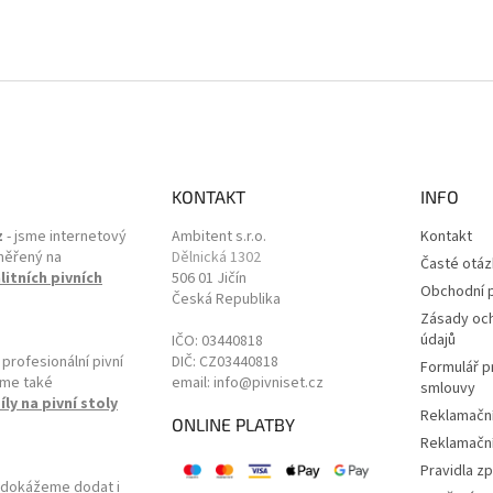
KONTAKT
INFO
z
- jsme internetový
Ambitent s.r.o.
Kontakt
měřený na
Dělnická 1302
Časté otáz
litních pivních
506 01 Jičín
Obchodní 
Česká Republika
Zásady oc
údajů
IČO: 03440818
rofesionální pivní
DIČ: CZ03440818
Formulář p
zíme také
email: info@pivniset.cz
smlouvy
ly na pivní stoly
Reklamační
ONLINE PLATBY
Reklamační
Pravidla z
dokážeme dodat i