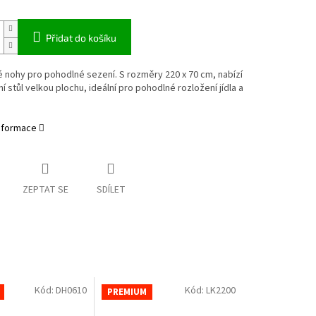
Přidat do košíku
é nohy pro pohodlné sezení.
S rozměry 220 x 70 cm, nabízí
ní stůl velkou plochu, ideální pro pohodlné rozložení jídla a
informace
ZEPTAT SE
SDÍLET
Kód:
DH0610
Kód:
LK2200
PREMIUM