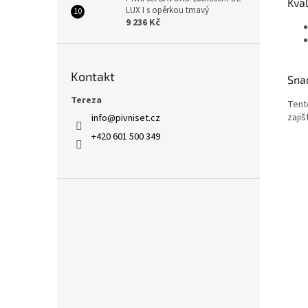
Kva
LUX I s opěrkou tmavý
9 236 Kč
Kontakt
Sna
Tereza
Tento
zajiš
info
@
pivniset.cz
+420 601 500 349