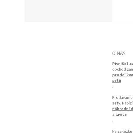
Zápatí
O NÁS
PivniSet.c
obchod za
prodej kva
setů
.
Prodáváme p
sety. Nabí
náhradní dí
a lavice
.
Na zakázku