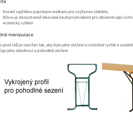
lita
Kování zajištěno pojistnými matkami pro zvýšenou stabilitu
Dřevo je oboustranně lakované bezbarvým lakem pro dlouhotrvající ochr
estetický vzhled
dná manipulace
 pivní stůl je navržen tak, aby bylo jeho složení a rozložení rychlé a snadné
ťuje jeho skladnost a pohodlné uložení.