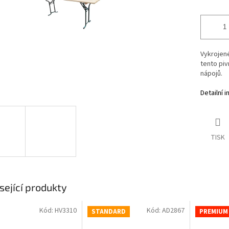
Vykrojen
tento piv
nápojů.
Detailní 
TISK
sející produkty
Kód:
HV3310
Kód:
AD2867
STANDARD
PREMIUM