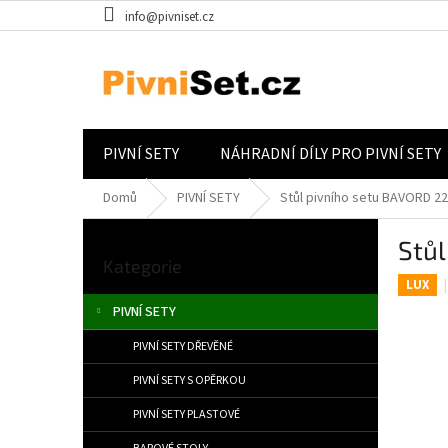
Přejít na obsah
info@pivniset.cz
PIVNÍ SETY
NÁHRADNÍ DÍLY PRO PIVNÍ SETY
Domů
PIVNÍ SETY
Stůl pivního setu BAVORD 2
Postranní panel
Stů
Přeskočit kategorie
Kategorie
LUX
PIVNÍ SETY
PIVNÍ SETY DŘEVĚNÉ
PIVNÍ SETY S OPĚRKOU
PIVNÍ SETY PLASTOVÉ