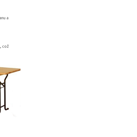
anu a
, což