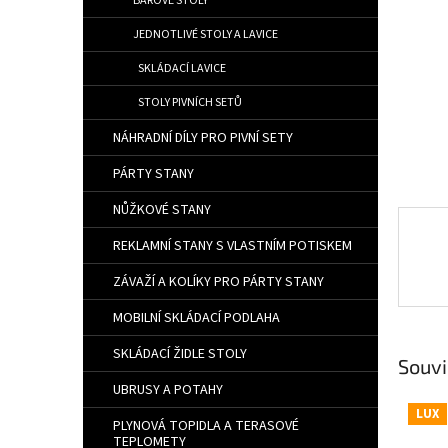
BAROVÉ STOLY
JEDNOTLIVÉ STOLY A LAVICE
SKLÁDACÍ LAVICE
STOLY PIVNÍCH SETŮ
NÁHRADNÍ DÍLY PRO PIVNÍ SETY
PÁRTY STANY
NŮŽKOVÉ STANY
REKLAMNÍ STANY S VLASTNÍM POTISKEM
ZÁVAŽÍ A KOLÍKY PRO PÁRTY STANY
MOBILNÍ SKLÁDACÍ PODLAHA
SKLÁDACÍ ŽIDLE STOLY
Souvi
UBRUSY A POTAHY
LUX
PLYNOVÁ TOPIDLA A TERASOVÉ
TEPLOMETY