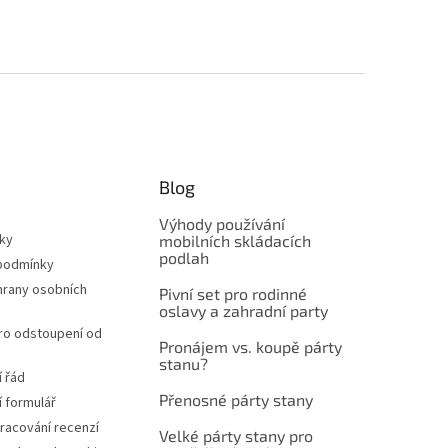
Blog
Výhody používání
ky
mobilních skládacích
podlah
podmínky
hrany osobních
Pivní set pro rodinné
oslavy a zahradní party
ro odstoupení od
Pronájem vs. koupě párty
stanu?
 řád
Přenosné párty stany
 formulář
pracování recenzí
Velké párty stany pro