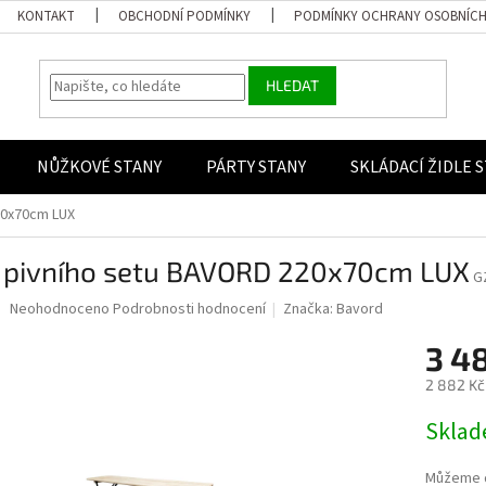
KONTAKT
OBCHODNÍ PODMÍNKY
PODMÍNKY OCHRANY OSOBNÍCH
HLEDAT
NŮŽKOVÉ STANY
PÁRTY STANY
SKLÁDACÍ ŽIDLE 
20x70cm LUX
l pivního setu BAVORD 220x70cm LUX
G
Průměrné hodnocení produktu je 0,0 z 5 hvězdiček.
Neohodnoceno
Podrobnosti hodnocení
Značka:
Bavord
3 4
2 882 Kč
Měrná ce
Skla
Můžeme d