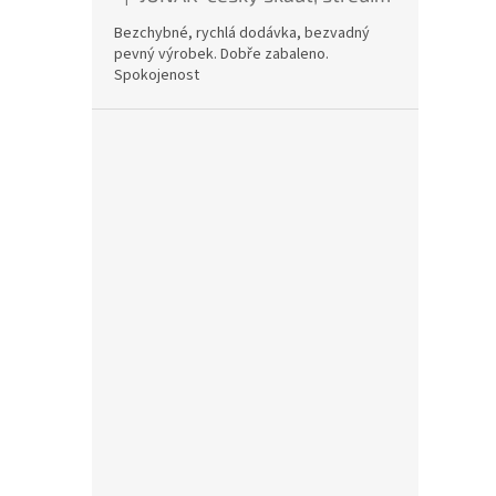
Hodnocení produktu je 5 z 5 hvězdiček.
Bezchybné, rychlá dodávka, bezvadný
pevný výrobek. Dobře zabaleno.
Spokojenost