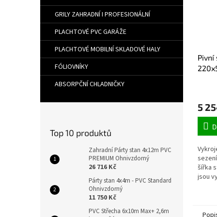
GRILY ZAHRADNÍ I PROFESIONÁLNÍ
PLACHTOVÉ PVC GARÁŽE
PLACHTOVÉ MOBILNÍ SKLADOVÉ HALY
Pivní
FÓLIOVNÍKY
220x
ABSORPČNÍ CHLADNIČKY
5 25
D
Top 10 produktů
Vykroj
Zahradní Párty stan 4x12m PVC
sezení
PREMIUM Ohnivzdorný
26 716 Kč
šířka 
jsou v
Párty stan 4x4m - PVC Standard
"O" pro
Ohnivzdorný
11 750 Kč
PVC Střecha 6x10m Max+ 2,6m
Popi