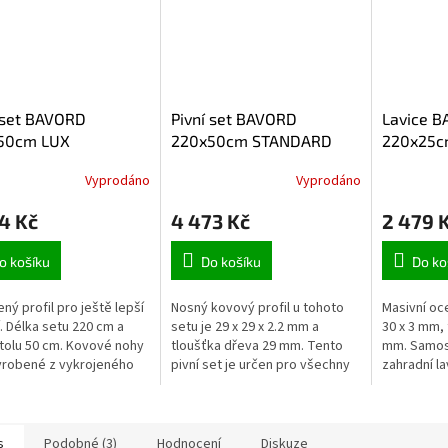
 set BAVORD
Pivní set BAVORD
Lavice B
50cm LUX
220x50cm STANDARD
220x25c
Vyprodáno
Vyprodáno
4 Kč
4 473 Kč
2 479 
o košíku
Do košíku
Do ko
ený profil pro ještě lepší
Nosný kovový profil u tohoto
Masivní oce
. Délka setu 220 cm a
setu je 29 x 29 x 2.2 mm a
30 x 3 mm, 
stolu 50 cm. Kovové nohy
tloušťka dřeva 29 mm. Tento
mm. Samost
yrobené z vykrojeného
pivní set je určen pro všechny
zahradní la
filu.
co hledají kvalitu za přiměřenou
pivnímu set
cenu. Nosný kovový...
sezení). Skl
s
Podobné (3)
Hodnocení
Diskuze