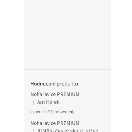
Hodnocení produktu
Noha lavice PREMIUM
Jan Hájek
|
Hodnocení produktu je 5 z 5 hvězdiček.
super silnější provedení,
Noha lavice PREMIUM
JUNÁK-český skaut, středisko BOBŘI
|