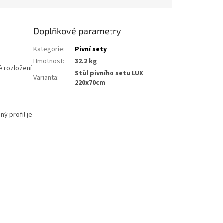
Doplňkové parametry
Kategorie
:
Pivní sety
Hmotnost
:
32.2 kg
é rozložení
Stůl pivního setu LUX
Varianta
:
220x70cm
ný profil je