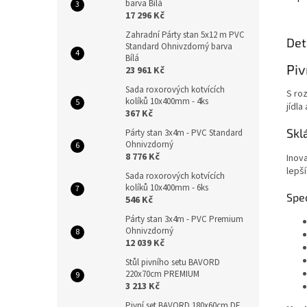
barva Bílá
17 296 Kč
Zahradní Párty stan 5x12 m PVC
Det
Standard Ohnivzdorný barva
Bílá
Piv
23 961 Kč
Sada roxorových kotvících
S ro
kolíků 10x400mm - 4ks
jídla
367 Kč
Skl
Párty stan 3x4m - PVC Standard
Ohnivzdorný
8 776 Kč
Inova
lepš
Sada roxorových kotvících
kolíků 10x400mm - 6ks
Spe
546 Kč
Párty stan 3x4m - PVC Premium
Ohnivzdorný
12 039 Kč
Stůl pivního setu BAVORD
220x70cm PREMIUM
3 213 Kč
Pivní set BAVORD 180x60cm DE