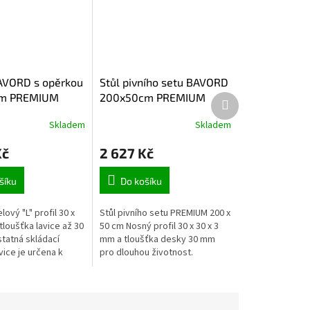
AVORD s opěrkou
Stůl pivního setu BAVORD
m PREMIUM
200x50cm PREMIUM
Další produkt
Skladem
Skladem
Kč
2 627 Kč
šíku
Do košíku
lový "L" profil 30 x
Stůl pivního setu PREMIUM 200 x
tloušťka lavice až 30
50 cm Nosný profil 30 x 30 x 3
atná skládací
mm a tloušťka desky 30 mm
vice je určena k
pro dlouhou životnost.
u (skládací pivní
Samostatný skládací stůl k
ádací lavice...
pivnímu setu.