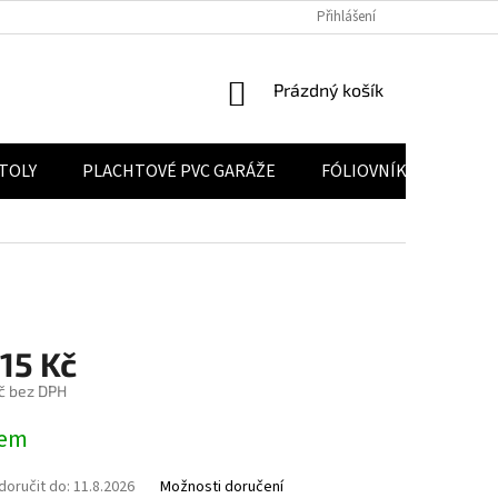
 ÚDAJŮ
POUČENÍ O PRÁVU NA ODSTOUPENÍ OD SMLOUVY
Přihlášení
VELKOO
NÁKUPNÍ KOŠÍK
Prázdný košík
STOLY
PLACHTOVÉ PVC GARÁŽE
FÓLIOVNÍKY
KON
15 Kč
č bez DPH
na:
dem
oručit do:
11.8.2026
Možnosti doručení