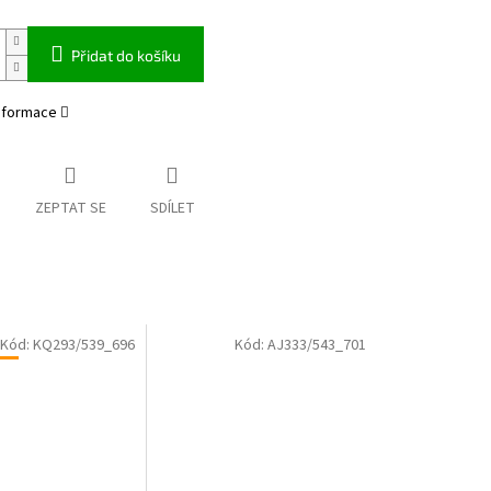
Přidat do košíku
informace
ZEPTAT SE
SDÍLET
Kód:
KQ293/539_696
Kód:
AJ333/543_701
RD