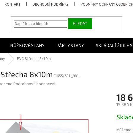
KONTAKT
OBCHODNÍ PODMÍNKY
PODMÍNKY OCHRANY OSOBNÍCH
HLEDAT
NŮŽKOVÉ STANY
PÁRTY STANY
SKLÁDACÍ ŽIDLE 
any
PVC Střecha 8x10m
 Střecha 8x10m
FI655/681_981
 hodnocení produktu je 0,0 z 5 hvězdiček.
noceno
Podrobnosti hodnocení
18 6
15 384 K
Měrná ce
Skla
Můžeme d