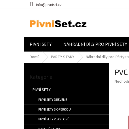
Přejít na obsah
info@pivniset.cz
PIVNÍ SETY
NÁHRADNÍ DÍLY PRO PIVNÍ SETY
Domů
PÁRTY STANY
Náhradní díly pro Pártyst
Postranní panel
PVC
Přeskočit kategorie
Kategorie
Průměrné
Neohod
PIVNÍ SETY
PIVNÍ SETY DŘEVĚNÉ
PIVNÍ SETY S OPĚRKOU
PIVNÍ SETY PLASTOVÉ