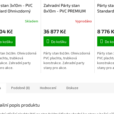
 stan 3x10m - PVC
Zahradní Párty stan
Párty st
ard Ohnivzdorný
8x10m - PVC PREMIUM
Standard
Ohnivzdorný
Skladem
Vyprodáno
04 Kč
36 877 Kč
8 776 
o košíku
Do košíku
Do ko
stan 3x10m. Ohnivzdorná
Párty stan 8x10m. Ohnivzdorná
Párty stan
achta, trubková
PVC plachta, trubková
PVC placht
ukce. Zahradní party
konstrukce. Zahradní party
konstrukce
pro akce.
stany pro akce.
stany pro 
s
Podobné (8)
Hodnocení
Diskuze
ailní popis produktu