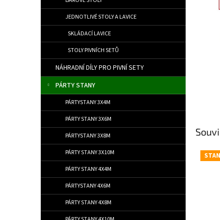
BAROVÉ STOLY
JEDNOTLIVÉ STOLY A LAVICE
SKLÁDACÍ LAVICE
STOLY PIVNÍCH SETŮ
NÁHRADNÍ DÍLY PRO PIVNÍ SETY
PÁRTY STANY
PÁRTYSTANY 3X4M
PÁRTY STANY 3X6M
Souvi
PÁRTYSTANY 3X8M
PÁRTY STANY 3X10M
STA
PÁRTY STANY 4X4M
PÁRTYSTANY 4X6M
PÁRTY STANY 4X8M
PÁRTY STANY 4X10M