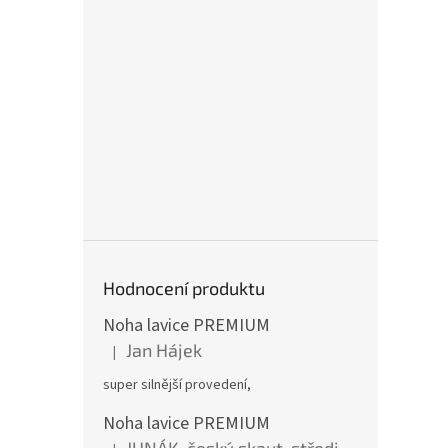
Hodnocení produktu
Noha lavice PREMIUM
Jan Hájek
|
Hodnocení produktu je 5 z 5 hvězdiček.
super silnější provedení,
Noha lavice PREMIUM
JUNÁK-český skaut, středisko BOBŘI