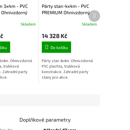
an 3x4m - PVC
Párty stan 4x4m - PVC
 Ohnivzdorný
PREMIUM Ohnivzdorný
Další produkt
Skladem
Skladem
Kč
14 328 Kč
šíku
Do košíku
 3x4m. Ohnivzdorná
Párty stan 4x4m. Ohnivzdorná
a, trubková
PVC plachta, trubková
. Zahradní party
konstrukce. Zahradní party
akce.
stany pro akce.
Doplňkové parametry