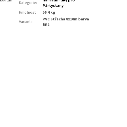
škou 2m
Náhradní díly pro
Kategorie
:
Pártystany
Hmotnost
:
56.4 kg
PVC Střecha 8x10m barva
Varianta
:
Bílá