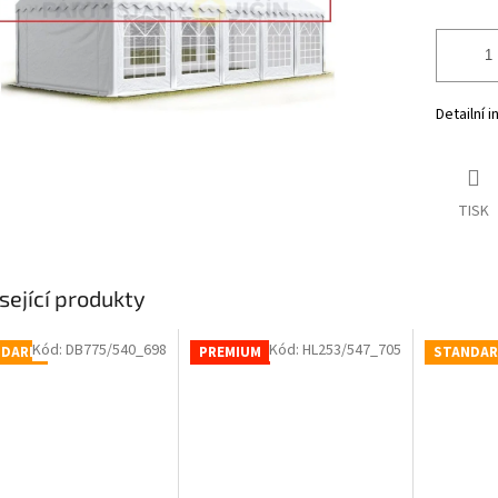
Detailní 
TISK
sející produkty
Kód:
DB775/540_698
Kód:
HL253/547_705
NDARD
PREMIUM
STANDA