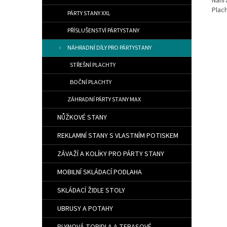
Náhr
Plac
PÁRTY STANY XXL
PŘÍSLUŠENSTVÍ PÁRTYSTANY
NÁHRADNÍ DÍLY PRO PÁRTYSTANY
STŘEŠNÍ PLACHTY
BOČNÍ PLACHTY
ZÁHRADNÍ PÁRTY STANY MAX
NŮŽKOVÉ STANY
REKLAMNÍ STANY S VLASTNÍM POTISKEM
ZÁVAŽÍ A KOLÍKY PRO PÁRTY STANY
MOBILNÍ SKLÁDACÍ PODLAHA
SKLÁDACÍ ŽIDLE STOLY
UBRUSY A POTAHY