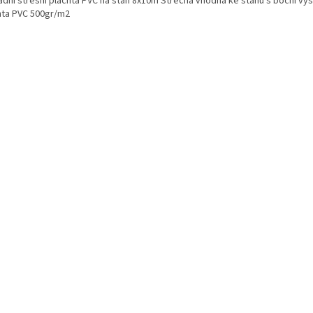
adní střešní plachta PVC na stan 8x10m Střecha vhodná ke stanu s boční vý
hta PVC 500gr/m2