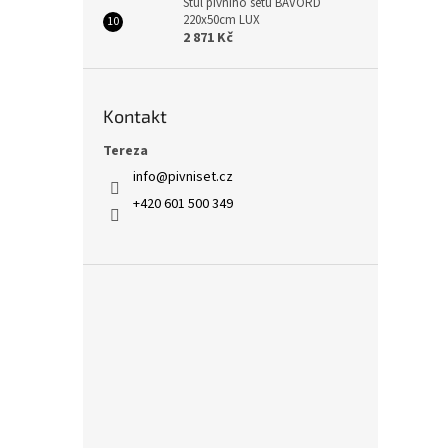
Stůl pivního setu BAVORD
220x50cm LUX
2 871 Kč
Kontakt
Tereza
info
@
pivniset.cz
+420 601 500 349