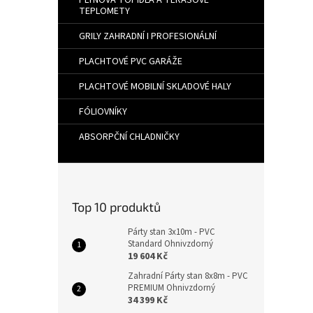
PLYNOVÁ TOPIDLA A TERASOVÉ
TEPLOMETY
GRILY ZAHRADNÍ I PROFESIONÁLNÍ
PLACHTOVÉ PVC GARÁŽE
PLACHTOVÉ MOBILNÍ SKLADOVÉ HALY
FÓLIOVNÍKY
ABSORPČNÍ CHLADNIČKY
Top 10 produktů
Párty stan 3x10m - PVC
Standard Ohnivzdorný
19 604 Kč
Zahradní Párty stan 8x8m - PVC
PREMIUM Ohnivzdorný
34 399 Kč