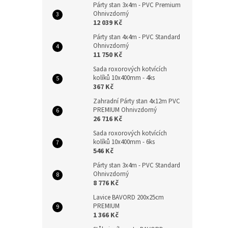
Párty stan 3x4m - PVC Premium
Ohnivzdorný
12 039 Kč
Párty stan 4x4m - PVC Standard
Ohnivzdorný
11 750 Kč
Sada roxorových kotvících
kolíků 10x400mm - 4ks
367 Kč
Zahradní Párty stan 4x12m PVC
PREMIUM Ohnivzdorný
26 716 Kč
Sada roxorových kotvících
kolíků 10x400mm - 6ks
546 Kč
Párty stan 3x4m - PVC Standard
Ohnivzdorný
8 776 Kč
Lavice BAVORD 200x25cm
PREMIUM
1 366 Kč