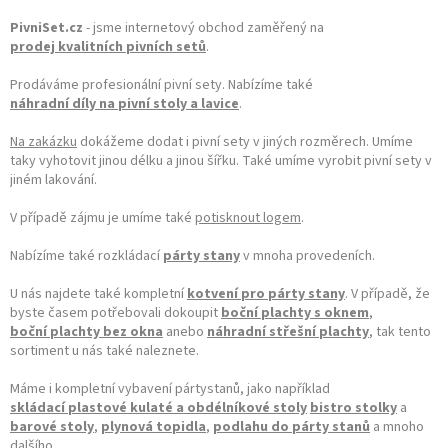
PivniSet.cz
- jsme internetový obchod zaměřený na
prodej kvalitních pivních setů
.
Prodáváme profesionální pivní sety. Nabízíme také
náhradní díly na pivní stoly a lavice
.
Na zakázku
dokážeme dodat i pivní sety v jiných rozměrech. Umíme
taky vyhotovit jinou délku a jinou šířku. Také umíme vyrobit pivní sety v
jiném lakování.
V případě zájmu je umíme také
potisknout logem
.
Nabízíme také rozkládací
párty stany
v mnoha provedeních.
U nás najdete také kompletní
kotvení pro párty stany
. V případě, že
byste časem potřebovali dokoupit
boční plachty s oknem
,
boční plachty bez okna
anebo
náhradní střešní plachty
, tak tento
sortiment u nás také naleznete.
Máme i kompletní vybavení pártystanů, jako například
skládací plastové kulaté a obdélníkové stoly
bistro stolky
a
barové stoly
,
plynová topidla
,
podlahu do párty stanů
a mnoho
dalšího.