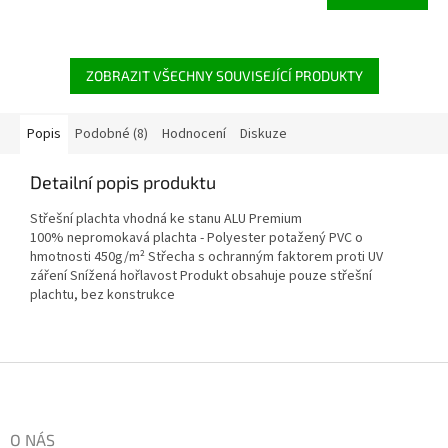
ZOBRAZIT VŠECHNY SOUVISEJÍCÍ PRODUKTY
Popis
Podobné (8)
Hodnocení
Diskuze
Detailní popis produktu
Střešní plachta vhodná ke stanu ALU Premium
100% nepromokavá plachta - Polyester potažený PVC o
hmotnosti 450g/m² Střecha s ochranným faktorem proti UV
záření Snížená hořlavost Produkt obsahuje pouze střešní
plachtu, bez konstrukce
Zápatí
O NÁS