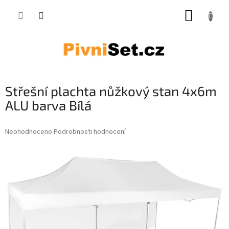
Přejít na obsah
NÁKUP
Střešní plachta nůžkový stan 4x6m
ALU barva Bílá
Průměrné hodnocení produktu je 0,0 z 5 hvězdiček.
Neohodnoceno
Podrobnosti hodnocení