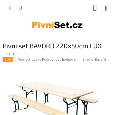
Přejít na obsah
NÁKUP
Pivní set BAVORD 220x50cm LUX
HV3310
Průměrné hodnocení produktu je 0,0 z 5 hvězdiček.
Neohodnoceno
Podrobnosti hodnocení
Značka:
Bavord
LUX