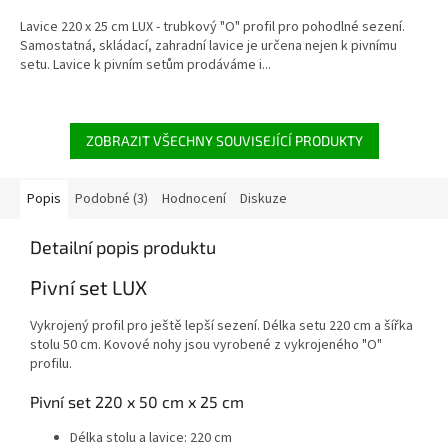
Lavice 220 x 25 cm LUX - trubkový "O" profil pro pohodlné sezení.
Samostatná, skládací, zahradní lavice je určena nejen k pivnímu
setu. Lavice k pivním setům prodáváme i...
ZOBRAZIT VŠECHNY SOUVISEJÍCÍ PRODUKTY
Popis
Podobné (3)
Hodnocení
Diskuze
Detailní popis produktu
Pivní set LUX
Vykrojený profil pro ještě lepší sezení. Délka setu 220 cm a šířka
stolu 50 cm. Kovové nohy jsou vyrobené z vykrojeného "O"
profilu.
Pivní set 220 x 50 cm x 25 cm
Délka stolu a lavice: 220 cm