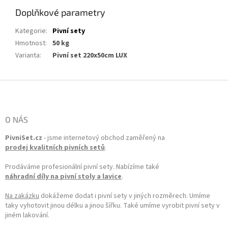
Doplňkové parametry
Kategorie
:
Pivní sety
Hmotnost
:
50 kg
Varianta
:
Pivní set 220x50cm LUX
Zápatí
O NÁS
PivniSet.cz
- jsme internetový obchod zaměřený na
prodej kvalitních pivních setů
.
Prodáváme profesionální pivní sety. Nabízíme také
náhradní díly na pivní stoly a lavice
.
Na zakázku
dokážeme dodat i pivní sety v jiných rozměrech. Umíme
taky vyhotovit jinou délku a jinou šířku. Také umíme vyrobit pivní sety v
jiném lakování.