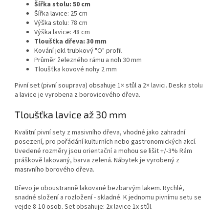
Šířka stolu: 50 cm
Šířka lavice: 25 cm
Výška stolu: 78 cm
Výška lavice: 48 cm
Tloušťka dřeva: 30 mm
Kování jekl trubkový "O" profil
Průměr železného rámu a noh 30 mm
Tloušťka kovové nohy 2 mm
Pivní set (pivní souprava) obsahuje 1× stůl a 2× lavici. Deska stolu
a lavice je vyrobena z borovicového dřeva.
Tloušťka lavice až 30 mm
Kvalitní pivní sety z masivního dřeva, vhodné jako zahradní
posezení, pro pořádání kulturních nebo gastronomických akcí.
Uvedené rozměry jsou orientační a mohou se lišit +/-3% Rám
práškově lakovaný, barva zelená. Nábytek je vyrobený z
masivního borového dřeva.
Dřevo je oboustranně lakované bezbarvým lakem. Rychlé,
snadné složení a rozložení - skladné. K jednomu pivnímu setu se
vejde 8-10 osob. Set obsahuje: 2x lavice 1x stůl.