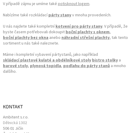
V případě zájmu je umíme také
potisknout logem
.
Nabízíme také rozkládací
párty stany
v mnoha provedeních.
U nás najdete také kompletní
kotvení pro párty stany
. V případě, že
byste časem potřebovali dokoupit
boční plachty s oknem
,
boční plachty bez okna
anebo
náhradní střešní plachty
, tak tento
sortiment u nás také naleznete.
Máme i kompletní vybavení pártystanů, jako například
skládací plastové kulaté a obdélníkové stoly
bistro stolky
a
barové stoly
,
plynová topidla
,
podlahu do párty stanů
a mnoho
dalšího.
KONTAKT
Ambitent s.r.o.
Dělnická 1302
506 01 Jičín