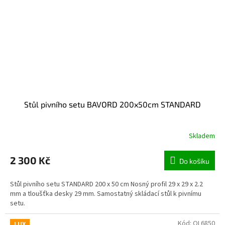
Stůl pivního setu BAVORD 200x50cm STANDARD
Skladem
2 300 Kč
Do košíku
Stůl pivního setu STANDARD 200 x 50 cm Nosný profil 29 x 29 x 2.2
mm a tloušťka desky 29 mm. Samostatný skládací stůl k pivnímu
setu.
Kód:
OL6850
LUX