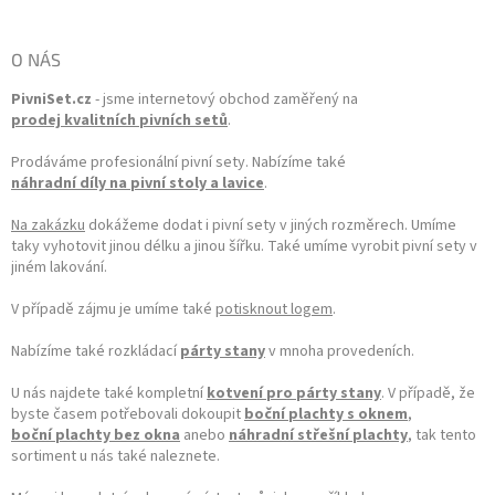
O NÁS
PivniSet.cz
- jsme internetový obchod zaměřený na
prodej kvalitních pivních setů
.
Prodáváme profesionální pivní sety. Nabízíme také
náhradní díly na pivní stoly a lavice
.
Na zakázku
dokážeme dodat i pivní sety v jiných rozměrech. Umíme
taky vyhotovit jinou délku a jinou šířku. Také umíme vyrobit pivní sety v
jiném lakování.
V případě zájmu je umíme také
potisknout logem
.
Nabízíme také rozkládací
párty stany
v mnoha provedeních.
U nás najdete také kompletní
kotvení pro párty stany
. V případě, že
byste časem potřebovali dokoupit
boční plachty s oknem
,
boční plachty bez okna
anebo
náhradní střešní plachty
, tak tento
sortiment u nás také naleznete.