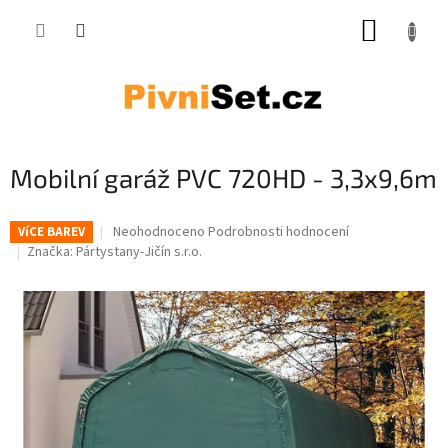
Přejít na obsah
NÁKUP
Mobilní garáž PVC 720HD - 3,3x9,6m
Průměrné hodnocení produktu je 0,0 z 5 hvězdiček.
Neohodnoceno
Podrobnosti hodnocení
VíCE BAREV
Značka:
Pártystany-Jičín s.r.o.