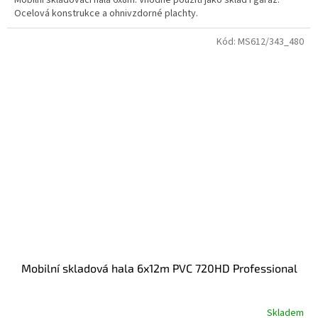
Mobilní skladovací hala 6x8m. Vhodné použití jako sklad i garáž.
Ocelová konstrukce a ohnivzdorné plachty.
Kód:
MS612/343_480
Mobilní skladová hala 6x12m PVC 720HD Professional
Skladem