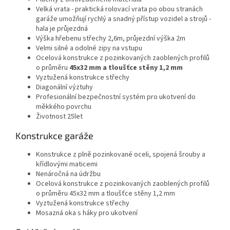
Velká vrata - praktická rolovací vrata po obou stranách
garáže umožňují rychlý a snadný přístup vozidel a strojů -
hala je průjezdná
Výška hřebenu střechy 2,6m, průjezdní výška 2m
Velmi silné a odolné zipy na vstupu
Ocelová konstrukce z pozinkovaných zaoblených profilů
o průměru
45x32 mm a tloušťce stěny 1,2 mm
Vyztužená konstrukce střechy
Diagonální výztuhy
Profesionální bezpečnostní systém pro ukotvení do
měkkého povrchu
Životnost 25let
Konstrukce garáže
Konstrukce z plně pozinkované oceli, spojená šrouby a
křídlovými maticemi
Nenáročná na údržbu
Ocelová konstrukce z pozinkovaných zaoblených profilů
o průměru 45x32 mm a tloušťce stěny 1,2 mm
Vyztužená konstrukce střechy
Mosazná oka s háky pro ukotvení