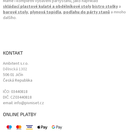
Máme i kompletní vybavení pártystanů, jako například
skládací plastové kulaté a obdélníkové stoly
bistro stolky
a
barové stoly
,
plynová topidla
,
podlahu do párty stanů
a mnoho
dalšího.
KONTAKT
Ambitent s.r.o.
Dělnická 1302
506 01 Jičín
Česká Republika
IČO: 03440818
DIČ: CZ03440818
email: info@pivniset.cz
ONLINE PLATBY