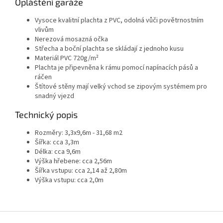
Opláštění garáže
Vysoce kvalitní plachta z PVC, odolná vůči povětrnostním
vlivům
Nerezová mosazná očka
Střecha a boční plachta se skládají z jednoho kusu
Materiál PVC 720g/m²
Plachta je připevněna k rámu pomocí napínacích pásů a
ráčen
Štítové stěny mají velký vchod se zipovým systémem pro
snadný vjezd
Technický popis
Rozměry: 3,3x9,6m - 31,68 m2
Šířka: cca 3,3m
Délka: cca 9,6m
Výška hřebene: cca 2,56m
Šířka vstupu: cca 2,14 až 2,80m
Výška vstupu: cca 2,0m
Zápatí