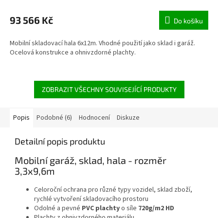
93 566 Kč
Do košíku
Mobilní skladovací hala 6x12m. Vhodné použití jako sklad i garáž.
Ocelová konstrukce a ohnivzdorné plachty.
ZOBRAZIT VŠECHNY SOUVISEJÍCÍ PRODUKTY
Popis
Podobné (6)
Hodnocení
Diskuze
Detailní popis produktu
Mobilní garáž, sklad, hala - rozměr
3,3x9,6m
Celoroční ochrana pro různé typy vozidel, sklad zboží,
rychlé vytvoření skladovacího prostoru
Odolné a pevné
PVC plachty
o síle
720g/m2 HD
Plachty z ohnivzdorného materiálu