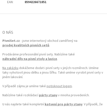
EAN
:
8594226671851
Zápatí
O NÁS
PivniSet.cz
- jsme internetový obchod zaměřený na
prodej kvalitních pivních setů
.
Prodáváme profesionální pivní sety. Nabízíme také
náhradní díly na pivní stoly a lavice
.
Na zakázku
dokážeme dodat i pivní sety v jiných rozměrech. Umíme
taky vyhotovit jinou délku a jinou šířku. Také umíme vyrobit pivní sety v
jiném lakování.
V případě zájmu je umíme také
potisknout logem
.
Nabízíme také rozkládací
párty stany
v mnoha provedeních.
U nás najdete také kompletní
kotvení pro párty stany
. V případě, že