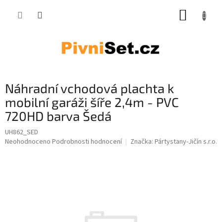
Přejít na obsah
NÁKUP
Náhradní vchodová plachta k
mobilní garáži šíře 2,4m - PVC
720HD barva Šedá
UH862_SED
Průměrné hodnocení produktu je 0,0 z 5 hvězdiček.
Neohodnoceno
Podrobnosti hodnocení
Značka:
Pártystany-Jičín s.r.o.