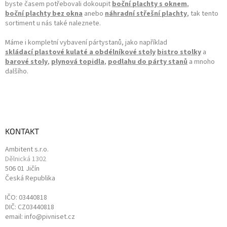
byste časem potřebovali dokoupit
boční plachty s oknem
,
boční plachty bez okna
anebo
náhradní střešní plachty
, tak tento
sortiment u nás také naleznete.
Máme i kompletní vybavení pártystanů, jako například
skládací plastové kulaté a obdélníkové stoly
bistro stolky
a
barové stoly
,
plynová topidla
,
podlahu do párty stanů
a mnoho
dalšího.
KONTAKT
Ambitent s.r.o.
Dělnická 1302
506 01 Jičín
Česká Republika
IČO: 03440818
DIČ: CZ03440818
email: info@pivniset.cz