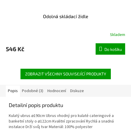
Odolná skládací židle
Skladem
546 Kč
Do košíku
ZOBRAZIT VŠECHNY SOUVISEJÍCÍ PRODUKTY
Popis
Podobné (3)
Hodnocení
Diskuze
Detailní popis produktu
Kulatý ubrus ⌀190cm Ubrus vhodný pro kulaté cateringové a
banketní stoly o ⌀122cm Kvalitní zpracování Rychlá a snadná
instalace Drží svůj tvar Materiál: 100% polyester