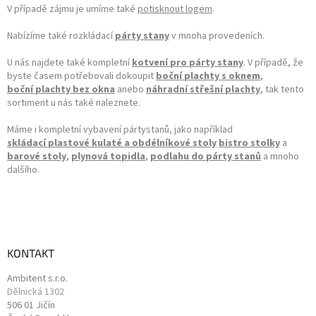
V případě zájmu je umíme také
potisknout logem
.
Nabízíme také rozkládací
párty stany
v mnoha provedeních.
U nás najdete také kompletní
kotvení pro párty stany
. V případě, že
byste časem potřebovali dokoupit
boční plachty s oknem
,
boční plachty bez okna
anebo
náhradní střešní plachty
, tak tento
sortiment u nás také naleznete.
Máme i kompletní vybavení pártystanů, jako například
skládací plastové kulaté a obdélníkové stoly
bistro stolky
a
barové stoly
,
plynová topidla
,
podlahu do párty stanů
a mnoho
dalšího.
KONTAKT
Ambitent s.r.o.
Dělnická 1302
506 01 Jičín