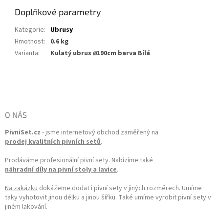
Doplňkové parametry
Kategorie
:
Ubrusy
Hmotnost
:
0.6 kg
Varianta
:
Kulatý ubrus ⌀190cm barva Bílá
Zápatí
O NÁS
PivniSet.cz
- jsme internetový obchod zaměřený na
prodej kvalitních pivních setů
.
Prodáváme profesionální pivní sety. Nabízíme také
náhradní díly na pivní stoly a lavice
.
Na zakázku
dokážeme dodat i pivní sety v jiných rozměrech. Umíme
taky vyhotovit jinou délku a jinou šířku. Také umíme vyrobit pivní sety v
jiném lakování.