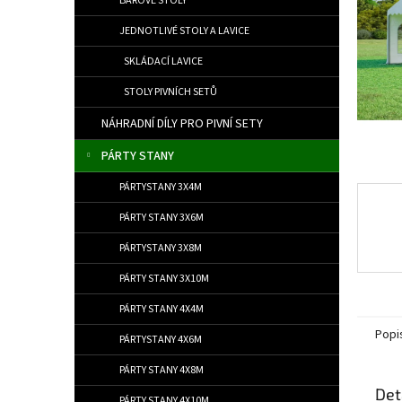
BAROVÉ STOLY
JEDNOTLIVÉ STOLY A LAVICE
SKLÁDACÍ LAVICE
STOLY PIVNÍCH SETŮ
NÁHRADNÍ DÍLY PRO PIVNÍ SETY
PÁRTY STANY
PÁRTYSTANY 3X4M
PÁRTY STANY 3X6M
PÁRTYSTANY 3X8M
PÁRTY STANY 3X10M
PÁRTY STANY 4X4M
Popi
PÁRTYSTANY 4X6M
PÁRTY STANY 4X8M
Det
PÁRTY STANY 4X10M