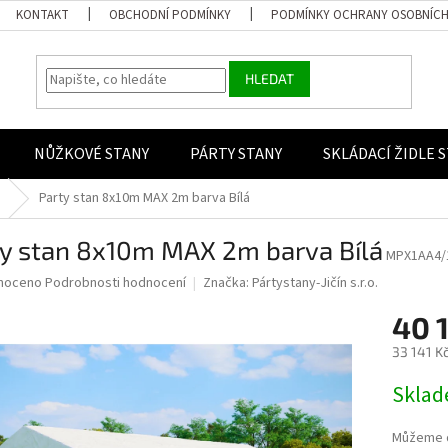
KONTAKT
OBCHODNÍ PODMÍNKY
PODMÍNKY OCHRANY OSOBNÍCH
HLEDAT
NŮŽKOVÉ STANY
PÁRTY STANY
SKLÁDACÍ ŽIDLE 
Party stan 8x10m MAX 2m barva Bílá
ty stan 8x10m MAX 2m barva Bílá
MPX1AA4/
 hodnocení produktu je 0,0 z 5 hvězdiček.
noceno
Podrobnosti hodnocení
Značka:
Pártystany-Jičín s.r.o.
40 
33 141 K
Měrná ce
Skla
Můžeme d