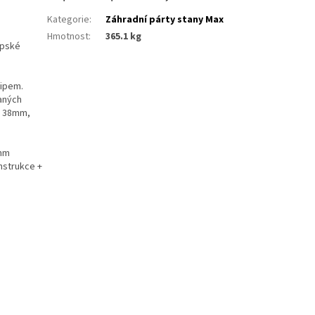
Kategorie
:
Záhradní párty stany Max
Hmotnost
:
365.1 kg
opské
zipem.
aných
r 38mm,
7mm
nstrukce +