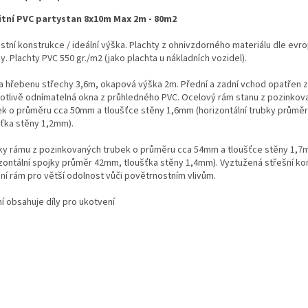
itní PVC partystan 8x10m Max 2m - 80m2
stní konstrukce / ideální výška. Plachty z ohnivzdorného materiálu dle evr
. Plachty PVC 550 gr./m2 (jako plachta u nákladních vozidel).
a hřebenu střechy 3,6m, okapová výška 2m. Přední a zadní vchod opatřen 
otlivě odnímatelná okna z průhledného PVC. Ocelový rám stanu z pozinkov
ek o průměru cca 50mm a tloušťce stěny 1,6mm (horizontální trubky průmě
šťka stěny 1,2mm).
ky rámu z pozinkovaných trubek o průměru cca 54mm a tloušťce stěny 1,
izontální spojky průměr 42mm, tloušťka stěny 1,4mm). Vyztužená střešní ko
ní rám pro větší odolnost vůči povětrnostním vlivům.
í obsahuje díly pro ukotvení