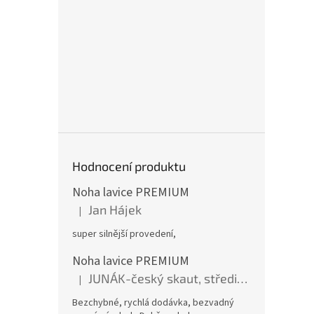
Hodnocení produktu
Noha lavice PREMIUM
Jan Hájek
|
Hodnocení produktu je 5 z 5 hvězdiček.
super silnější provedení,
Noha lavice PREMIUM
JUNÁK-český skaut, středisko BOBŘI
|
Hodnocení produktu je 5 z 5 hvězdiček.
Bezchybné, rychlá dodávka, bezvadný