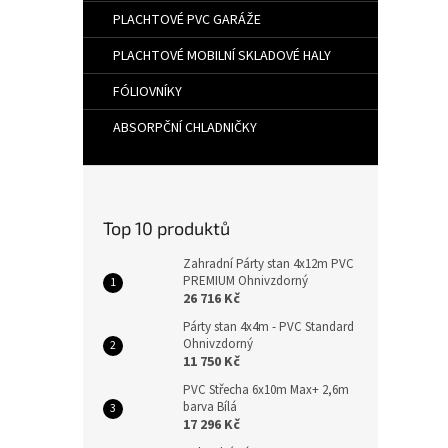
PLACHTOVÉ PVC GARÁŽE
PLACHTOVÉ MOBILNÍ SKLADOVÉ HALY
FÓLIOVNÍKY
ABSORPČNÍ CHLADNIČKY
Top 10 produktů
Zahradní Párty stan 4x12m PVC
PREMIUM Ohnivzdorný
26 716 Kč
Párty stan 4x4m - PVC Standard
Ohnivzdorný
11 750 Kč
PVC Střecha 6x10m Max+ 2,6m
barva Bílá
17 296 Kč