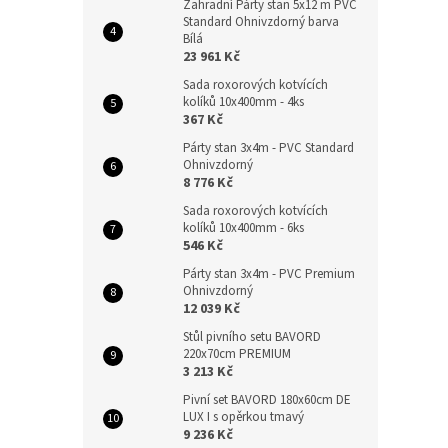
Zahradní Párty stan 5x12 m PVC
Standard Ohnivzdorný barva
Bílá
23 961 Kč
Sada roxorových kotvících
kolíků 10x400mm - 4ks
367 Kč
Párty stan 3x4m - PVC Standard
Ohnivzdorný
8 776 Kč
Sada roxorových kotvících
kolíků 10x400mm - 6ks
546 Kč
Párty stan 3x4m - PVC Premium
Ohnivzdorný
12 039 Kč
Stůl pivního setu BAVORD
220x70cm PREMIUM
3 213 Kč
Pivní set BAVORD 180x60cm DE
LUX I s opěrkou tmavý
9 236 Kč