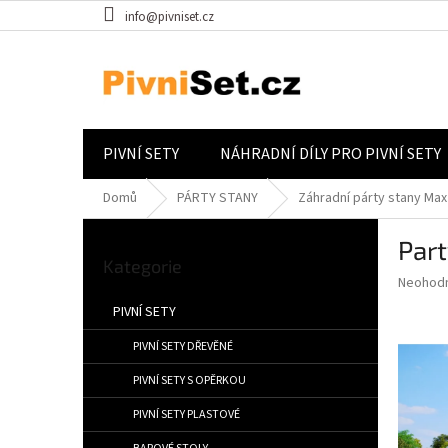
Přejít na obsah
info@pivniset.cz
PIVNÍ SETY
NÁHRADNÍ DÍLY PRO PIVNÍ SETY
Domů
PÁRTY STANY
Záhradní párty stany Max
Postranní panel
Par
Přeskočit kategorie
Kategorie
Průměrné
Neohod
PIVNÍ SETY
PIVNÍ SETY DŘEVĚNÉ
PIVNÍ SETY S OPĚRKOU
PIVNÍ SETY PLASTOVÉ