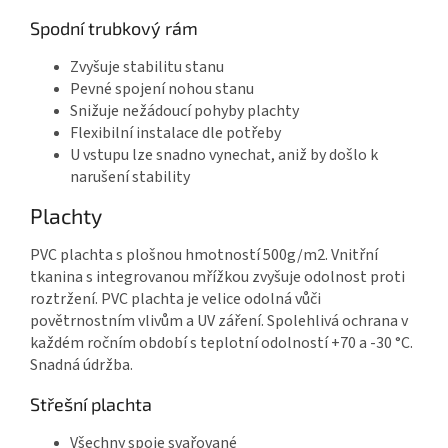
Spodní trubkový rám
Zvyšuje stabilitu stanu
Pevné spojení nohou stanu
Snižuje nežádoucí pohyby plachty
Flexibilní instalace dle potřeby
U vstupu lze snadno vynechat, aniž by došlo k
narušení stability
Plachty
PVC plachta s plošnou hmotností 500g/m2. Vnitřní
tkanina s integrovanou mřížkou zvyšuje odolnost proti
roztržení. PVC plachta je velice odolná vůči
povětrnostním vlivům a UV záření. Spolehlivá ochrana v
každém ročním období s teplotní odolností +70 a -30 °C.
Snadná údržba.
Střešní plachta
Všechny spoje svařované