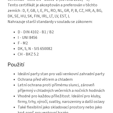
Tento certifikát je akceptován a preferován v těchto
zemích : D, F, GB, I, E, PL, RO, NL, GR, P, B, CZ, HR, A, BG,
DK, SE, HU, SK, FIN, IRL, LT, LV, EST, L
Nahrazuje starší standardy v souladu se zákonem:
D - DIN 4102 - B1 / B2
I - UNI 8456
F - M2
DK, S, N - SIS 650082
CH - BKZ 5.2
Použití
Ideální party stan pro vaši venkovní zahradní party
Ochrana před větrem a chladem
Letní ochrana proti přímému slunci, zároveň
příjemný v chladných večerních a nočních hodinách
Vhodné pro každou příležitost. Ideální pro kluby,
firmy, trhy, výročí, svatby, narozeniny a další oslavy
Také flexibilní jako skladovací prostory nebo jako
kryt např. pro venkovní bazén