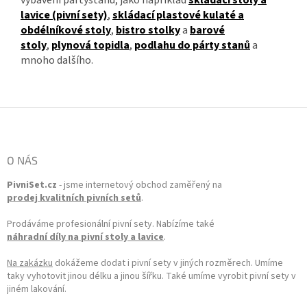
vybavení pártystanů, jako například
skládací stoly a
lavice (pivní sety)
,
skládací plastové kulaté a
obdélníkové stoly
,
bistro stolky
a
barové
stoly
,
plynová topidla
,
podlahu do párty stanů
a
mnoho dalšího.
Zápatí
O NÁS
PivniSet.cz
- jsme internetový obchod zaměřený na
prodej kvalitních pivních setů
.
Prodáváme profesionální pivní sety. Nabízíme také
náhradní díly na pivní stoly a lavice
.
Na zakázku
dokážeme dodat i pivní sety v jiných rozměrech. Umíme
taky vyhotovit jinou délku a jinou šířku. Také umíme vyrobit pivní sety v
jiném lakování.