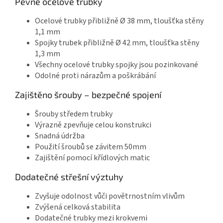
Pevné ocelové trubky
Ocelové trubky přibližně Ø 38 mm, tloušťka stěny
1,1 mm
Spojky trubek přibližně Ø 42 mm, tloušťka stěny
1,3 mm
Všechny ocelové trubky spojky jsou pozinkované
Odolné proti nárazům a poškrábání
Zajištěno šrouby – bezpečné spojení
Šrouby středem trubky
Výrazně zpevňuje celou konstrukci
Snadná údržba
Použití šroubů se závitem 50mm
Zajištění pomocí křídlových matic
Dodatečné střešní výztuhy
Zvyšuje odolnost vůči povětrnostním vlivům
Zvýšená celková stabilita
Dodatečné trubky mezi krokvemi