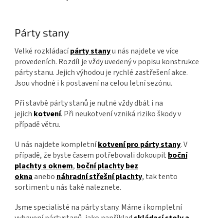
Párty stany
Velké rozkládací
párty stany
u nás najdete ve více
provedeních. Rozdíl je vždy uvedený v popisu konstrukce
párty stanu. Jejich výhodou je rychlé zastřešení akce.
Jsou vhodné i k postavení na celou letní sezónu.
Při stavbě párty stanů je nutné vždy dbát i na
jejich
kotvení
. Při neukotvení vzniká riziko škody v
případě větru.
U nás najdete kompletní
kotvení pro párty stany
. V
případě, že byste časem potřebovali dokoupit
boční
plachty s oknem
,
boční plachty bez
okna
anebo
náhradní střešní plachty
, tak tento
sortiment u nás také naleznete.
Jsme specialisté na párty stany. Máme i kompletní