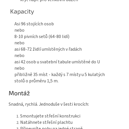
Kapacity
Asi 96 stojících osob
nebo
8-10 pivních setů (64-80 lidí)
nebo
asi 68-72 židlí umístěných v řadách
nebo
asi 42 osob u svatební tabule umístěné do U
nebo
přibližně 35 míst - každý s 7 místy u 5 kulatých
stolů o průměru 1,5 m.
Montáž
Snadná, rychlá. Jednoduše v šesti krocích:
Smontujete střešní konstrukci
Natáhnete střešní plachtu
Připevníte nohy na jedné straně