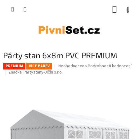
Přejít na obsah
NÁKUP
Párty stan 6x8m PVC PREMIUM
Průměrné hodnocení produktu je 0,0 z 5 hv
Neohodnoceno
Podrobnosti hodnocení
PREMIUM
VíCE BAREV
Značka:
Pártystany-Jičín s.r.o.