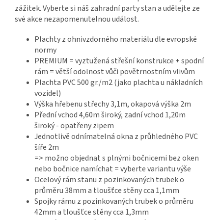
zážitek. Vyberte si náš zahradní party stan a udělejte ze
své akce nezapomenutelnou událost.
Plachty z ohnivzdorného materiálu dle evropské
normy
PREMIUM = vyztužená střešní konstrukce + spodní
rám = větší odolnost vůči povětrnostním vlivům
Plachta PVC 500 gr./m2 (jako plachta u nákladních
vozidel)
Výška hřebenu střechy 3,1m, okapová výška 2m
Přední vchod 4,60m široký, zadní vchod 1,20m
široký - opatřeny zipem
Jednotlivě odnímatelná okna z průhledného PVC
šíře 2m
=> možno objednat s plnými bočnicemi bez oken
nebo bočnice namíchat = vyberte variantu výše
Ocelový rám stanu z pozinkovaných trubek o
průměru 38mm a tloušťce stěny cca 1,1mm
Spojky rámu z pozinkovaných trubek o průměru
42mm a tloušťce stěny cca 1,3mm