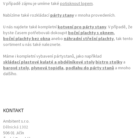
V případě zájmu je umíme také
potisknout logem
.
Nabízíme také rozkládací
párty stany
v mnoha provedeních.
U nás najdete také kompletní
kotvení pro párty stany
. V případě, že
byste časem potřebovali dokoupit
boční plachty s oknem
,
boční plachty bez okna
anebo
náhradní střešní plachty
, tak tento
sortiment u nás také naleznete.
Máme i kompletní vybavení pártystanů, jako například
skládací plastové kulaté a obdélníkové stoly
bistro stolky
a
barové stoly
,
plynová topidla
,
podlahu do párty stanů
a mnoho
dalšího.
KONTAKT
Ambitent s.r.o.
Dělnická 1302
506 01 Jičín