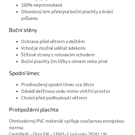
100% nepromokavá
Obvodový lem překrývá boční plachty a brání
průvanu
Boční stěny
Ochrana před větrem a deštěm
Vchod je možné udělat kdekoliv
Štítové strany s rolovacím vchodem
Boční plachty 2m šířky s oknem nebo plné
Spodní límec
Prodloužený spodní límec cca 30cm
Odvádí dešťovou vodu mimo vnitřní prostor
Chrání před podfouknutí větrem
Protipožární plachta
Ohnivzdorný PVC materiál splňuje současnou evropskou
normu:
Certifikát - číslo EN - 13501-1 (od roku 2016) * 9)