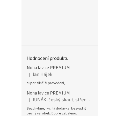
Hodnocení produktu
Noha lavice PREMIUM
Jan Hájek
|
Hodnocení produktu je 5 z 5 hvězdiček.
super silnější provedení,
Noha lavice PREMIUM
JUNÁK-český skaut, středisko BOBŘI
|
Hodnocení produktu je 5 z 5 hvězdiček.
Bezchybné, rychlá dodávka, bezvadný
pevný výrobek. Dobře zabaleno.