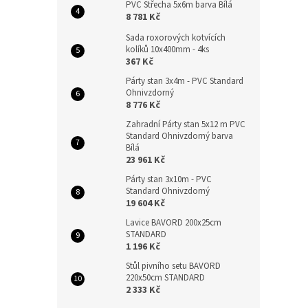
PVC Střecha 5x6m barva Bílá
8 781 Kč
Sada roxorových kotvících
kolíků 10x400mm - 4ks
367 Kč
Párty stan 3x4m - PVC Standard
Ohnivzdorný
8 776 Kč
Zahradní Párty stan 5x12 m PVC
Standard Ohnivzdorný barva
Bílá
23 961 Kč
Párty stan 3x10m - PVC
Standard Ohnivzdorný
19 604 Kč
Lavice BAVORD 200x25cm
STANDARD
1 196 Kč
Stůl pivního setu BAVORD
220x50cm STANDARD
2 333 Kč