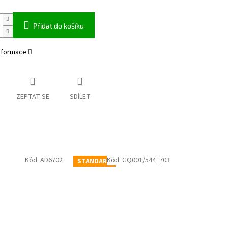
Přidat do košíku
informace
ZEPTAT SE
SDÍLET
Kód:
AD6702
Kód:
GQ001/544_703
STANDARD