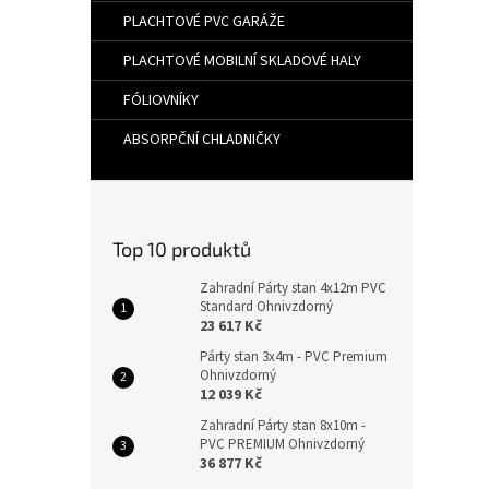
PLACHTOVÉ PVC GARÁŽE
PLACHTOVÉ MOBILNÍ SKLADOVÉ HALY
FÓLIOVNÍKY
ABSORPČNÍ CHLADNIČKY
Top 10 produktů
Zahradní Párty stan 4x12m PVC
Standard Ohnivzdorný
23 617 Kč
Párty stan 3x4m - PVC Premium
Ohnivzdorný
12 039 Kč
Zahradní Párty stan 8x10m -
PVC PREMIUM Ohnivzdorný
36 877 Kč