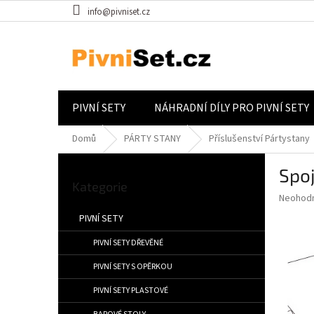
Přejít na obsah
info@pivniset.cz
PIVNÍ SETY
NÁHRADNÍ DÍLY PRO PIVNÍ SETY
Domů
PÁRTY STANY
Příslušenství Pártystany
Postranní panel
Spo
Přeskočit kategorie
Kategorie
Průměrné
Neohod
PIVNÍ SETY
PIVNÍ SETY DŘEVĚNÉ
PIVNÍ SETY S OPĚRKOU
PIVNÍ SETY PLASTOVÉ