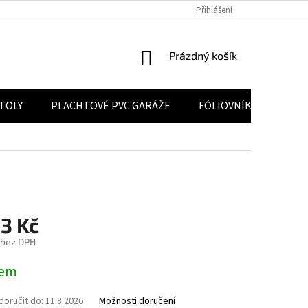
 ÚDAJŮ
POUČENÍ O PRÁVU NA ODSTOUPENÍ OD SMLOUVY
Přihlášení
VELKOO
NÁKUPNÍ KOŠÍK
Prázdný košík
STOLY
PLACHTOVÉ PVC GARÁŽE
FÓLIOVNÍKY
KON
3 Kč
 bez DPH
na:
dem
oručit do:
11.8.2026
Možnosti doručení