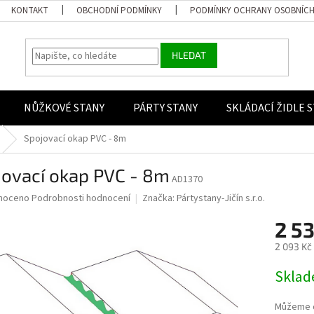
KONTAKT
OBCHODNÍ PODMÍNKY
PODMÍNKY OCHRANY OSOBNÍCH
HLEDAT
NŮŽKOVÉ STANY
PÁRTY STANY
SKLÁDACÍ ŽIDLE 
Spojovací okap PVC - 8m
jovací okap PVC - 8m
AD1370
 hodnocení produktu je 0,0 z 5 hvězdiček.
noceno
Podrobnosti hodnocení
Značka:
Pártystany-Jičín s.r.o.
2 53
2 093 Kč
Měrná ce
Skla
Můžeme d