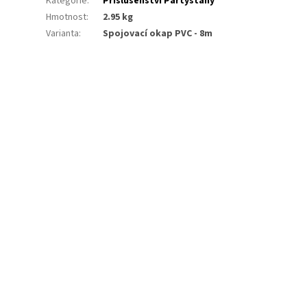
Kategorie
:
Příslušenství Pártystany
Hmotnost
:
2.95 kg
Varianta
:
Spojovací okap PVC - 8m