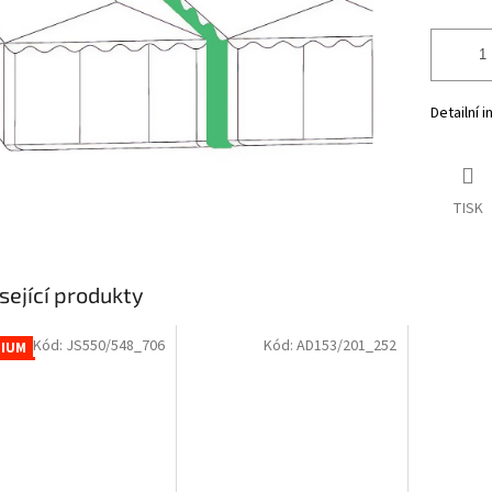
Detailní 
TISK
sející produkty
Kód:
JS550/548_706
Kód:
AD153/201_252
IUM