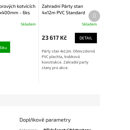
orových kotvících
Zahradní Párty stan
0x400mm - 6ks
4x12m PVC Standard
Další produkt
Ohnivzdorný
Skladem
Skladem
23 617 Kč
DETAIL
šíku
Párty stan 4x12m. Ohnivzdorná
PVC plachta, trubková
konstrukce. Zahradní party
stany pro akce.
Doplňkové parametry