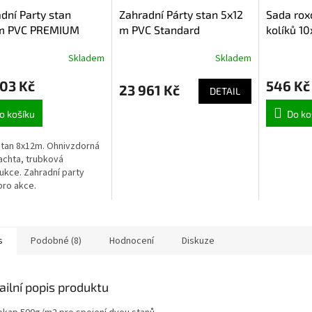
dní Party stan
Zahradní Párty stan 5x12
Sada rox
m PVC PREMIUM
m PVC Standard
kolíků 1
vzdorný
Ohnivzdorný barva Bílá
Skladem
Skladem
03 Kč
546 Kč
23 961 Kč
DETAIL
o košíku
Do ko
stan 8x12m. Ohnivzdorná
achta, trubková
ukce. Zahradní party
pro akce.
s
Podobné (8)
Hodnocení
Diskuze
ailní popis produktu