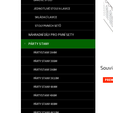
BAROVÉ STOLY
JEDNOTLIVÉ STOLY A LAVICE
SKLÁDACÍ LAVICE
STOLY PIVNÍCH SETŮ
NÁHRADNÍ DÍLY PRO PIVNÍ SETY
PÁRTY STANY
PÁRTYSTANY 3X4M
PÁRTY STANY 3X6M
Souvi
PÁRTYSTANY 3X8M
PÁRTY STANY 3X10M
PREM
PÁRTY STANY 4X4M
PÁRTYSTANY 4X6M
PÁRTY STANY 4X8M
PÁRTY STANY 4X10M