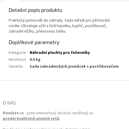
Detailní popis produktu
Praktický pomocník do zahrady. Sada nářadí pro pěstování
rostlin. Obsahuje užší a širší lopatku, kypřič, postřikovač,
zahradní nůžky, přenosnou tašku.
Doplňkové parametry
Kategorie
:
Náhradní plachty pro foliovníky
Hmotnost
:
0.5 kg
Varianta
:
Sada zahradnických pomůcek s postřikovačem
Zápatí
O NÁS
PivniSet.cz
- jsme internetový obchod zaměřený na
prodej kvalitních pivních setů
.