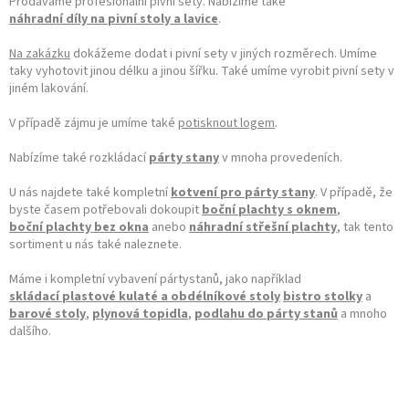
Prodáváme profesionální pivní sety. Nabízíme také
náhradní díly na pivní stoly a lavice
.
Na zakázku
dokážeme dodat i pivní sety v jiných rozměrech. Umíme
taky vyhotovit jinou délku a jinou šířku. Také umíme vyrobit pivní sety v
jiném lakování.
V případě zájmu je umíme také
potisknout logem
.
Nabízíme také rozkládací
párty stany
v mnoha provedeních.
U nás najdete také kompletní
kotvení pro párty stany
. V případě, že
byste časem potřebovali dokoupit
boční plachty s oknem
,
boční plachty bez okna
anebo
náhradní střešní plachty
, tak tento
sortiment u nás také naleznete.
Máme i kompletní vybavení pártystanů, jako například
skládací plastové kulaté a obdélníkové stoly
bistro stolky
a
barové stoly
,
plynová topidla
,
podlahu do párty stanů
a mnoho
dalšího.