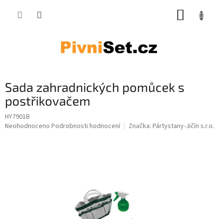
Přejít na obsah
NÁKUP
Sada zahradnických pomůcek s
postřikovačem
HY7901B
Průměrné hodnocení produktu je 0,0 z 5 hvězdiček.
Neohodnoceno
Podrobnosti hodnocení
Značka:
Pártystany-Jičín s.r.o.