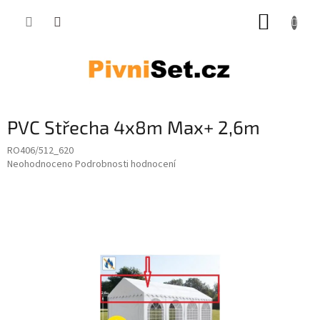
Přejít na obsah
NÁKUP
PVC Střecha 4x8m Max+ 2,6m
RO406/512_620
Průměrné hodnocení produktu je 0,0 z 5 hvězdiček.
Neohodnoceno
Podrobnosti hodnocení