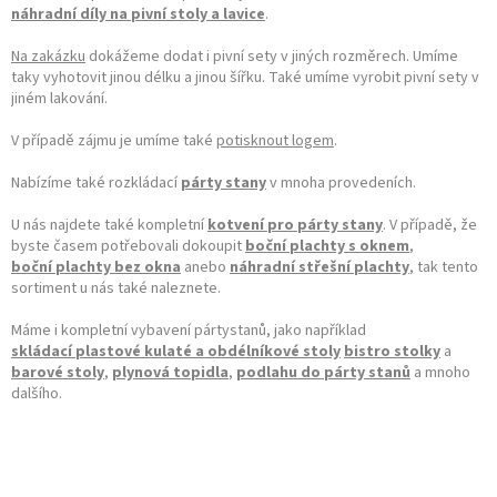
náhradní díly na pivní stoly a lavice
.
Na zakázku
dokážeme dodat i pivní sety v jiných rozměrech. Umíme
taky vyhotovit jinou délku a jinou šířku. Také umíme vyrobit pivní sety v
jiném lakování.
V případě zájmu je umíme také
potisknout logem
.
Nabízíme také rozkládací
párty stany
v mnoha provedeních.
U nás najdete také kompletní
kotvení pro párty stany
. V případě, že
byste časem potřebovali dokoupit
boční plachty s oknem
,
boční plachty bez okna
anebo
náhradní střešní plachty
, tak tento
sortiment u nás také naleznete.
Máme i kompletní vybavení pártystanů, jako například
skládací plastové kulaté a obdélníkové stoly
bistro stolky
a
barové stoly
,
plynová topidla
,
podlahu do párty stanů
a mnoho
dalšího.