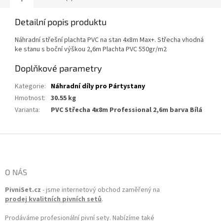
Detailní popis produktu
Náhradní střešní plachta PVC na stan 4x8m Max+. Střecha vhodná
ke stanu s boční výškou 2,6m Plachta PVC 550gr/m2
Doplňkové parametry
Kategorie
:
Náhradní díly pro Pártystany
Hmotnost
:
30.55 kg
Varianta
:
PVC Střecha 4x8m Professional 2,6m barva Bílá
Zápatí
O NÁS
PivniSet.cz
- jsme internetový obchod zaměřený na
prodej kvalitních pivních setů
.
Prodáváme profesionální pivní sety. Nabízíme také