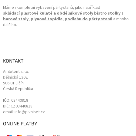
Máme i kompletní vybavení pártystanů, jako například
skládací plastové kulaté a obdélníkové stoly
bistro stolky
a
barové stoly
,
plynová topidla
,
podlahu do párty stanů
a mnoho
dalšího.
KONTAKT
Ambitent s.r.o.
Dělnická 1302
506 01 Jičín
Česká Republika
IČO: 03440818
DIČ: CZ03440818
email: info@pivniset.cz
ONLINE PLATBY