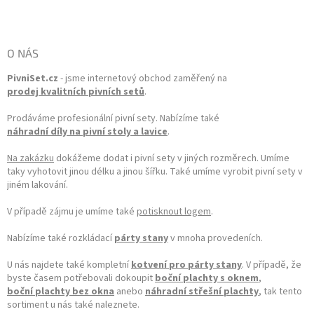
Zápatí
O NÁS
PivniSet.cz
- jsme internetový obchod zaměřený na
prodej kvalitních pivních setů
.
Prodáváme profesionální pivní sety. Nabízíme také
náhradní díly na pivní stoly a lavice
.
Na zakázku
dokážeme dodat i pivní sety v jiných rozměrech. Umíme
taky vyhotovit jinou délku a jinou šířku. Také umíme vyrobit pivní sety v
jiném lakování.
V případě zájmu je umíme také
potisknout logem
.
Nabízíme také rozkládací
párty stany
v mnoha provedeních.
U nás najdete také kompletní
kotvení pro párty stany
. V případě, že
byste časem potřebovali dokoupit
boční plachty s oknem
,
boční plachty bez okna
anebo
náhradní střešní plachty
, tak tento
sortiment u nás také naleznete.