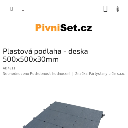
Přejít na obsah
NÁKUP
Plastová podlaha - deska
500x500x30mm
AD4311
Průměrné hodnocení produktu je 0,0 z 5 hvězdiček.
Neohodnoceno
Podrobnosti hodnocení
Značka:
Pártystany-Jičín s.r.o.