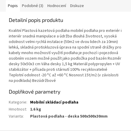
Popis
Podobné (3)
Hodnocení
Diskuze
Detailní popis produktu
Kvalitní Plastová kazetová podlaha mobilní podlaha pro exteriér i
interiér snadná manipulace a údržba dlouhá životnost, vysoká
odolnost velmi rychlá instalace (50m2 ve dvou lidech za 10min)
lehká, skladná protiskluzová úprava na spodní straně drážky pro
kabely mnoho možností využití podlaha je pochozí i pojezdová
osobním vozem možné použít jako podložka pod bazén Rozměr
desky 50x50x3 cm Váha desky 1,5 kg Materiál polypropylen + UV
stabilizátor + přísada proti stárnutí 100% recyklovatelné
Teplotní odolnost -20 °C až +60 °C Nosnost 15t/m2 (v závislosti
na podkladu) Bezúdržbové
Doplňkové parametry
Kategorie
:
Mobilní skládací podlaha
Hmotnost
:
1.6 kg
Varianta
:
Plastová podlaha - deska 500x500x30mm