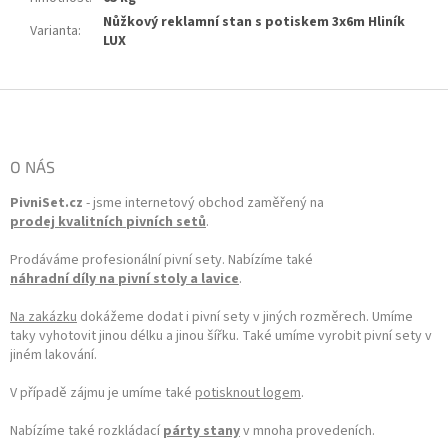
Nůžkový reklamní stan s potiskem 3x6m Hliník
Varianta
:
LUX
Zápatí
O NÁS
PivniSet.cz
- jsme internetový obchod zaměřený na
prodej kvalitních pivních setů
.
Prodáváme profesionální pivní sety. Nabízíme také
náhradní díly na pivní stoly a lavice
.
Na zakázku
dokážeme dodat i pivní sety v jiných rozměrech. Umíme
taky vyhotovit jinou délku a jinou šířku. Také umíme vyrobit pivní sety v
jiném lakování.
V případě zájmu je umíme také
potisknout logem
.
Nabízíme také rozkládací
párty stany
v mnoha provedeních.