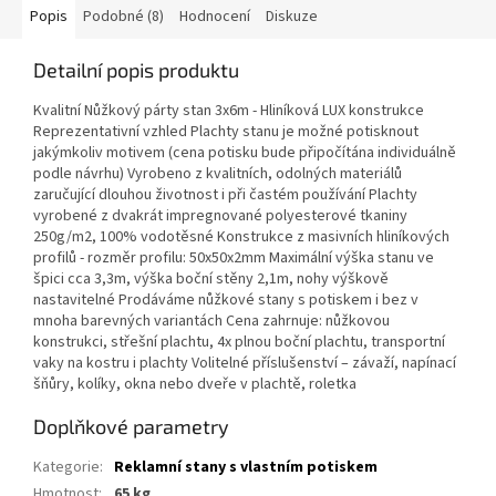
Popis
Podobné (8)
Hodnocení
Diskuze
Detailní popis produktu
Kvalitní Nůžkový párty stan 3x6m - Hliníková LUX konstrukce
Reprezentativní vzhled Plachty stanu je možné potisknout
jakýmkoliv motivem (cena potisku bude připočítána individuálně
podle návrhu) Vyrobeno z kvalitních, odolných materiálů
zaručující dlouhou životnost i při častém používání Plachty
vyrobené z dvakrát impregnované polyesterové tkaniny
250g/m2, 100% vodotěsné Konstrukce z masivních hliníkových
profilů - rozměr profilu: 50x50x2mm Maximální výška stanu ve
špici cca 3,3m, výška boční stěny 2,1m, nohy výškově
nastavitelné Prodáváme nůžkové stany s potiskem i bez v
mnoha barevných variantách Cena zahrnuje: nůžkovou
konstrukci, střešní plachtu, 4x plnou boční plachtu, transportní
vaky na kostru i plachty Volitelné příslušenství – závaží, napínací
šňůry, kolíky, okna nebo dveře v plachtě, roletka
Doplňkové parametry
Kategorie
:
Reklamní stany s vlastním potiskem
Hmotnost
:
65 kg