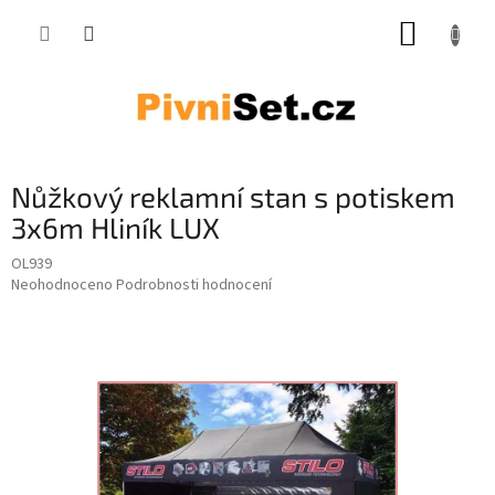
Přejít na obsah
NÁKUP
Nůžkový reklamní stan s potiskem
3x6m Hliník LUX
OL939
Průměrné hodnocení produktu je 0,0 z 5 hvězdiček.
Neohodnoceno
Podrobnosti hodnocení