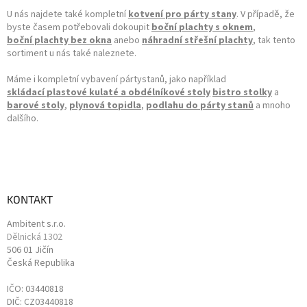
U nás najdete také kompletní
kotvení pro párty stany
. V případě, že
byste časem potřebovali dokoupit
boční plachty s oknem
,
boční plachty bez okna
anebo
náhradní střešní plachty
, tak tento
sortiment u nás také naleznete.
Máme i kompletní vybavení pártystanů, jako například
skládací plastové kulaté a obdélníkové stoly
bistro stolky
a
barové stoly
,
plynová topidla
,
podlahu do párty stanů
a mnoho
dalšího.
KONTAKT
Ambitent s.r.o.
Dělnická 1302
506 01 Jičín
Česká Republika
IČO: 03440818
DIČ: CZ03440818