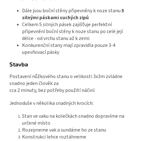
Dále jsou boční stěny připevněny k noze stanu
5
silnými páskami suchých zipů
Celkem 5 silných pásek zajišťuje perfektní
připevnění boční stěny k noze stanu po celé její
délce - od vrchu stanu až k zemi
Konkurenční stany mají zpravidla pouze 3-4
upevňovací pásky
Stavba
Postavení nůžkového stanu o velikosti 3x3m zvládne
snadno jeden člověk za
cca 2 minuty, bez potřeby použití náčiní.
Jednoduše v několika snadných krocích:
Stan ve vaku na kolečkách snadno dopravíme na
určené místo
Rozepneme vak a sundáme ho ze stanu
Konstrukci lehce roztáhneme