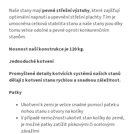
Naše stany mají
pevné střešní výztuhy
, které zajišťují
optimální napnutí a upevnění střešní plachty. Tím je
umocněna celková stabilita stanu a naše stany jsou díky
tomu velice odolné a pevné oproti konkurenčním
stanům.
Nosnost naší konstrukce je 120 kg.
Jednoduché kotvení
Promyšlené detaily kotvících systémů našich stanů
dělají z kotvení stanu rychlou a snadnou záležitost.
Patky
Ukotvení k zemi je velice snadné pomocí patek u
nohou stanu s otvory na kolíky
V případě nemožnosti ukotvit stan kolíky do země,
je možné patky zatížit pískovými či ocelovými
závažími