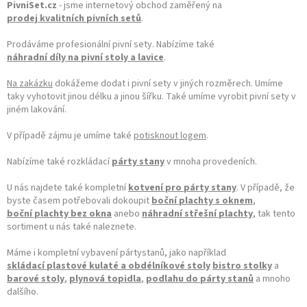
PivniSet.cz
- jsme internetový obchod zaměřený na
prodej kvalitních pivních setů
.
Prodáváme profesionální pivní sety. Nabízíme také
náhradní díly na pivní stoly a lavice
.
Na zakázku
dokážeme dodat i pivní sety v jiných rozměrech. Umíme
taky vyhotovit jinou délku a jinou šířku. Také umíme vyrobit pivní sety v
jiném lakování.
V případě zájmu je umíme také
potisknout logem
.
Nabízíme také rozkládací
párty stany
v mnoha provedeních.
U nás najdete také kompletní
kotvení pro párty stany
. V případě, že
byste časem potřebovali dokoupit
boční plachty s oknem
,
boční plachty bez okna
anebo
náhradní střešní plachty
, tak tento
sortiment u nás také naleznete.
Máme i kompletní vybavení pártystanů, jako například
skládací plastové kulaté a obdélníkové stoly
bistro stolky
a
barové stoly
,
plynová topidla
,
podlahu do párty stanů
a mnoho
dalšího.