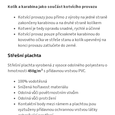
Kolík a karabina jako součást kotvícího provazu
Kotvící provazy jsou přímo z výroby na jedné straně
zakončeny karabinou a na druhé straně kolíkem
Kotvení je tedy opravdu snadné, rychlé a účinné
Kotvící provaz pouze přicvaknete karabinou do
kovového očka ve střeše stanu a kolík upevněný na
konci provazu zatlučete do země.
Střešní plachta
Střešní plachta vyrobená z vysoce odolného polyesteru o
hmotnosti
450g/m²
s přídavnou vrstvou PVC.
100% vodotěsná
Snížená hořlavost materiálu
Odolná vůči povětrnostním vlivům
Odolná vůči protržení
Kontaktní body mezi rámem a plachtou jsou
vyztuženy přídavnou ochrannou vrstvou látky