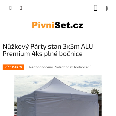
Přejít na obsah
NÁKUP
Nůžkový Párty stan 3x3m ALU
Premium 4ks plné bočnice
Průměrné hodnocení produktu je 0,0 z 5 hvězdiček.
Neohodnoceno
Podrobnosti hodnocení
VíCE BAREV