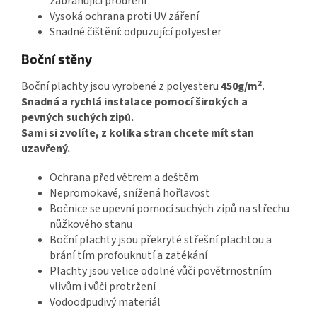
zabraňující prodření
Vysoká ochrana proti UV záření
Snadné čištění: odpuzující polyester
Boční stěny
Boční plachty jsou vyrobené z polyesteru
450g/m²
.
Snadná a rychlá instalace pomocí
širokých a
pevných
suchých zipů.
Sami si zvolíte, z kolika stran chcete mít stan
uzavřený.
Ochrana před větrem a deštěm
Nepromokavé, snížená hořlavost
Bočnice se upevní pomocí suchých zipů na střechu
nůžkového stanu
Boční plachty jsou překryté střešní plachtou a
brání tím profouknutí a zatékání
Plachty jsou velice odolné vůči povětrnostním
vlivům i vůči protržení
Vodoodpudivý materiál