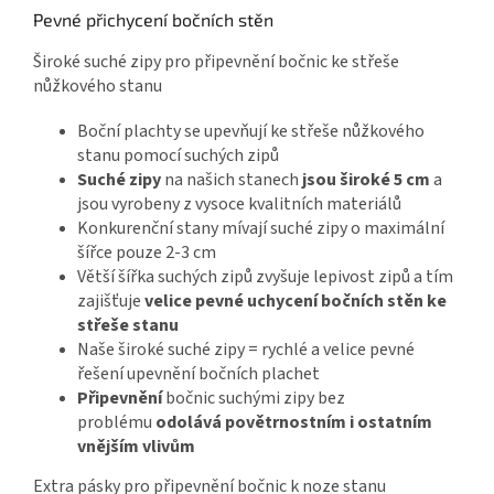
Pevné přichycení bočních stěn
Široké suché zipy pro připevnění bočnic ke střeše
nůžkového stanu
Boční plachty se upevňují ke střeše nůžkového
stanu pomocí suchých zipů
Suché zipy
na našich stanech
jsou široké 5 cm
a
jsou vyrobeny z vysoce kvalitních materiálů
Konkurenční stany mívají suché zipy o maximální
šířce pouze 2-3 cm
Větší šířka suchých zipů zvyšuje lepivost zipů a tím
zajišťuje
velice pevné uchycení bočních stěn ke
střeše stanu
Naše široké suché zipy = rychlé a velice pevné
řešení upevnění bočních plachet
Připevnění
bočnic suchými zipy bez
problému
odolává povětrnostním i ostatním
vnějším vlivům
Extra pásky pro připevnění bočnic k noze stanu