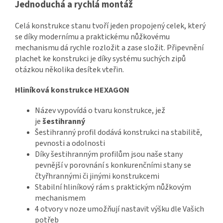
Jednoduchá a rychlá montáž
Celá konstrukce stanu tvoří jeden propojený celek, který
se díky modernímu a praktickému nůžkovému
mechanismu dá rychle rozložit a zase složit. Připevnění
plachet ke konstrukci je díky systému suchých zipů
otázkou několika desítek vteřin.
Hliníková konstrukce HEXAGON
Název vypovídá o tvaru konstrukce, jež
je
šestihranný
Šestihranný profil dodává konstrukci na stabilitě,
pevnosti a odolnosti
Díky šestihranným profilům jsou naše stany
pevnější v porovnání s konkurenčními stany se
čtyřhrannými či jinými konstrukcemi
Stabilní hliníkový rám s praktickým nůžkovým
mechanismem
4 otvory v noze umožňují nastavit výšku dle Vašich
potřeb