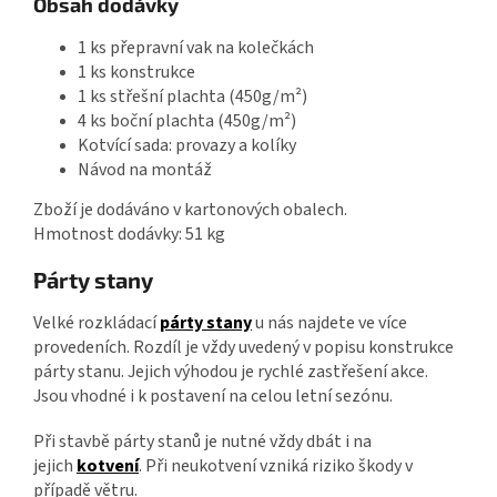
Obsah dodávky
1 ks přepravní vak na kolečkách
1 ks konstrukce
1 ks střešní plachta (450g/m²)
4 ks boční plachta (450g/m²)
Kotvící sada: provazy a kolíky
Návod na montáž
Zboží je dodáváno v kartonových obalech.
Hmotnost dodávky: 51 kg
Párty stany
Velké rozkládací
párty stany
u nás najdete ve více
provedeních. Rozdíl je vždy uvedený v popisu konstrukce
párty stanu. Jejich výhodou je rychlé zastřešení akce.
Jsou vhodné i k postavení na celou letní sezónu.
Při stavbě párty stanů je nutné vždy dbát i na
jejich
kotvení
. Při neukotvení vzniká riziko škody v
případě větru.