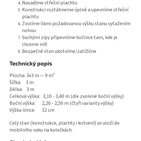
Nasadíme střešní plachtu
Konstrukci roztáhneme úplně a upevníme střešní
plachtu
Zvolíme Vámi požadovanou výšku stanu vytažením
nohou
Suchými zipy připevníme bočnice tam, kde je
chceme mít
Bezpečně stan ukotvíme/zatížíme
Technický popis
Plocha: 3x3 m — 9 m²
Šířka: 3 m
Délka: 3 m
Celková výška: 3,10 - 3,40 m (dle zvolené boční výšky)
Boční výška: 2,20 - 2,50 m (čtyři varianty výšky)
Výška límce: 32 cm
Celý stan (konstrukce, plachty i kotvení) se uloží do
mobilního vaku na kolečkách.