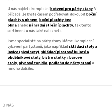
U nás najdete kompletní
kotvení pro párty stany
. V
případě, že byste časem potřebovali dokoupit
boční
plachty s oknem
,
boční plachty bez
okna
anebo
náhradní střešní plachty
, tak tento
sortiment u nás také naleznete.
Jsme specialisté na párty stany. Máme i kompletní
vybavení pártystanů, jako například
skládací stoly a
lavice (pivní sety)
,
skládací plastové kulaté a
obdélníkové stoly
,
bistro stolky
a
barové
stoly
,
plynová topidla
,
podlahu do párty stanů
a
mnoho dalšího.
Zápatí
O NÁS