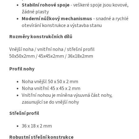
Stabilní rohové spoje
- veškeré spoje jsou kovové,
žádné plasty
Moderní nůžkový mechanismus
- snadné a rychlé
otevírání konstrukce a výstavba stanu
Rozměry konstrukčních dílů
Vnější noha / vnitřní noha / střešní profil
50x50x2mm / 45x45x2mm / 36x18x2mm
Profil nohy
Noha vnější: 50 x 50 x 2 mm
Noha vnitřní: 45 x 45 x 2 mm
Vnitřní nohou je míněna výsuvná část nohy,
zasunující se do vnější nohy
Střešní profil
36 x 18 x 2 mm
Robustní střešní konstrukce