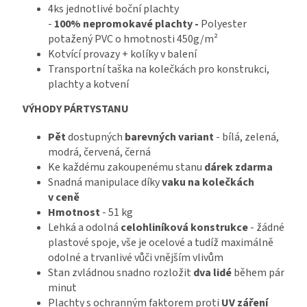
4ks jednotlivé boční plachty
-
100% nepromokavé
plachty -
Polyester
potažený PVC o hmotnosti 450g/m²
Kotvící provazy + kolíky v balení
Transportní taška na kolečkách pro konstrukci,
plachty a kotvení
VÝHODY PÁRTYSTANU
Pět
dostupných
barevných
variant
- bílá, zelená,
modrá, červená, černá
Ke každému zakoupenému stanu
dárek zdarma
Snadná manipulace díky
vaku na kolečkách
v ceně
Hmotnost
- 51 kg
Lehká a odolná
celohliníková konstrukce
- žádné
plastové spoje, vše je ocelové a tudíž maximálně
odolné a trvanlivé vůči vnějším vlivům
Stan zvládnou snadno rozložit
dva lidé
během pár
minut
Plachty s ochranným faktorem proti
UV záření