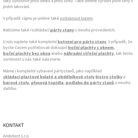
taky vyhotovit jinou délku a jinou šířku. Také umíme vyrobit pivní sety v
jiném lakování.
V případě zájmu je umíme také
potisknout logem
.
Nabízíme také rozkládací
párty stany
v mnoha provedeních.
U nás najdete také kompletní
kotvení pro párty stany
. V případě, že
byste časem potřebovali dokoupit
boční plachty s oknem
,
boční plachty bez okna
anebo
náhradní střešní plachty
, tak tento
sortiment u nás také naleznete.
Máme i kompletní vybavení pártystanů, jako například
skládací plastové kulaté a obdélníkové stoly
bistro stolky
a
barové stoly
,
plynová topidla
,
podlahu do párty stanů
a mnoho
dalšího.
KONTAKT
Ambitent s.r.o.