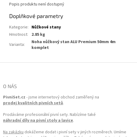
Popis produktu není dostupný
Doplňkové parametry
Kategorie
:
Nůžkové stany
Hmotnost
:
2.85 kg
Noha nůžkový stan ALU Premium 50mm 4m
Varianta
:
komplet
Zápatí
O NÁS
PivniSet.cz
- jsme internetový obchod zaměřený na
prodej kvalitních pivních setů
.
Prodáváme profesionální pivní sety. Nabízíme také
náhradní díly na pivní stoly a lavice
.
Na zakázku
dokážeme dodat i pivní sety v jiných rozměrech. Umíme