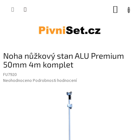
Přejít na obsah
NÁKUP
Noha nůžkový stan ALU Premium
50mm 4m komplet
FU7920
Průměrné hodnocení produktu je 0,0 z 5 hvězdiček.
Neohodnoceno
Podrobnosti hodnocení