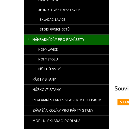
BAROVÉ STOLY
JEDNOTLIVÉ STOLY A LAVICE
SKLÁDACÍ LAVICE
STOLY PIVNÍCH SETŮ
NÁHRADNÍ DÍLY PRO PIVNÍ SETY
NOHY LAVICE
NOHY STOLU
PŘÍSLUŠENSTVÍ
PÁRTY STANY
Souvi
NŮŽKOVÉ STANY
REKLAMNÍ STANY S VLASTNÍM POTISKEM
STA
ZÁVAŽÍ A KOLÍKY PRO PÁRTY STANY
MOBILNÍ SKLÁDACÍ PODLAHA