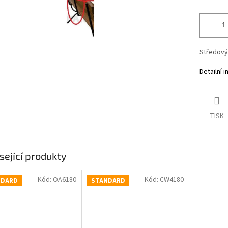
Středový 
Detailní 
TISK
sející produkty
Kód:
OA6180
Kód:
CW4180
NDARD
STANDARD