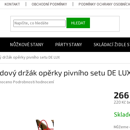
KONTAKT
OBCHODNÍ PODMÍNKY
PODMÍNKY OCHRANY OSOBNÍCH
HLEDAT
NŮŽKOVÉ STANY
PÁRTY STANY
SKLÁDACÍ ŽIDLE 
 držák opěrky pivního setu DE LUX
dový držák opěrky pivního setu DE LU
 hodnocení produktu je 0,0 z 5 hvězdiček.
noceno
Podrobnosti hodnocení
266
220 Kč b
Měrná ce
Skla
Můžeme d