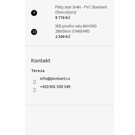
Párty stan 3x4m - PVC Standard
Ohnivzdorný
8 776 Kč
Stůl pivního setu BAVORD
200x50cm STANDARD
2 300 Kč
Kontakt
Tereza
info
@
pivniset.cz
+420 601 500 349