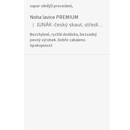
super silnější provedení,
Noha lavice PREMIUM
JUNÁK-český skaut, středisko BOBŘI
|
Hodnocení produktu je 5 z 5 hvězdiček.
Bezchybné, rychlá dodávka, bezvadný
pevný výrobek. Dobře zabaleno.
Spokojenost