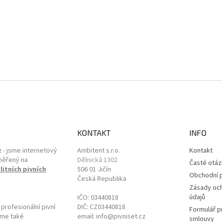
KONTAKT
INFO
z
- jsme internetový
Ambitent s.r.o.
Kontakt
měřený na
Dělnická 1302
Časté otáz
litních pivních
506 01 Jičín
Obchodní 
Česká Republika
Zásady oc
údajů
IČO: 03440818
rofesionální pivní
DIČ: CZ03440818
Formulář p
zíme také
email: info@pivniset.cz
smlouvy