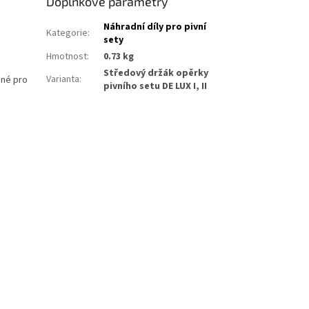
Doplňkové parametry
Náhradní díly pro pivní
Kategorie
:
sety
Hmotnost
:
0.73 kg
Středový držák opěrky
Varianta
:
dné pro
pivního setu DE LUX I, II