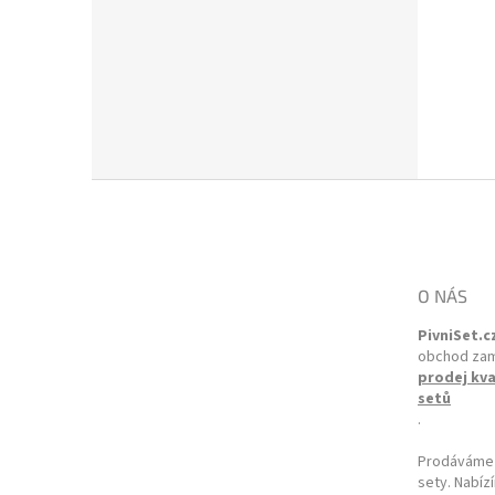
Zápatí
O NÁS
PivniSet.c
obchod za
prodej kva
setů
.
Prodáváme p
sety. Nabí