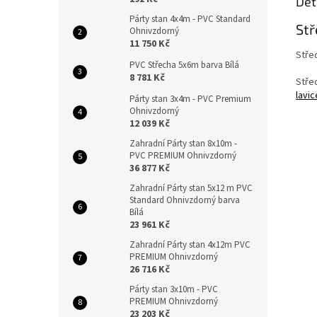
Det
Párty stan 4x4m - PVC Standard
Stř
Ohnivzdorný
11 750 Kč
Stře
PVC Střecha 5x6m barva Bílá
8 781 Kč
Stře
lavic
Párty stan 3x4m - PVC Premium
Ohnivzdorný
12 039 Kč
Zahradní Párty stan 8x10m -
PVC PREMIUM Ohnivzdorný
36 877 Kč
Zahradní Párty stan 5x12 m PVC
Standard Ohnivzdorný barva
Bílá
23 961 Kč
Zahradní Párty stan 4x12m PVC
PREMIUM Ohnivzdorný
26 716 Kč
Párty stan 3x10m - PVC
PREMIUM Ohnivzdorný
23 203 Kč