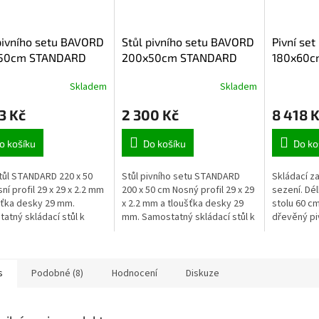
pivního setu BAVORD
Stůl pivního setu BAVORD
Pivní se
50cm STANDARD
200x50cm STANDARD
180x60cm
opěrkou 
Skladem
Skladem
3 Kč
2 300 Kč
8 418 
o košíku
Do košíku
Do ko
stůl STANDARD 220 x 50
Stůl pivního setu STANDARD
Skládací z
ní profil 29 x 29 x 2.2 mm
200 x 50 cm Nosný profil 29 x 29
sezení. Dél
šťka desky 29 mm.
x 2.2 mm a tloušťka desky 29
stolu 60 cm
atný skládací stůl k
mm. Samostatný skládací stůl k
dřevěný piv
u setu.
pivnímu setu.
set obsahu
opěradlem 
Sklopné...
s
Podobné (8)
Hodnocení
Diskuze