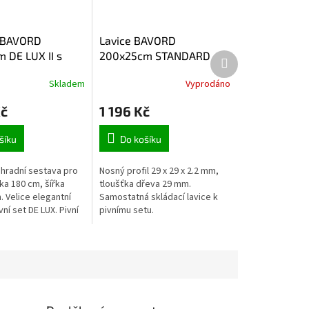
t BAVORD
Lavice BAVORD
 DE LUX II s
200x25cm STANDARD
Další produkt
světlý
Skladem
Vyprodáno
Kč
1 196 Kč
šíku
Do košíku
ahradní sestava pro
Nosný profil 29 x 29 x 2.2 mm,
ka 180 cm, šířka
tloušťka dřeva 29 mm.
. Velice elegantní
Samostatná skládací lavice k
ní set DE LUX. Pivní
pivnímu setu.
je dvě lavice s
a jeden stůl.