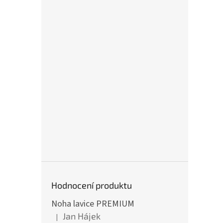
Hodnocení produktu
Noha lavice PREMIUM
Jan Hájek
|
Hodnocení produktu je 5 z 5 hvězdiček.