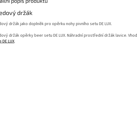
ailní popis produktu
edový držák
dový držák jako doplněk pro opěrku nohy pivního setu DE LUX.
dový držák opěrky beer setu DE LUX. Náhradní prostřední držák lavice. Vho
e DE LUX
.