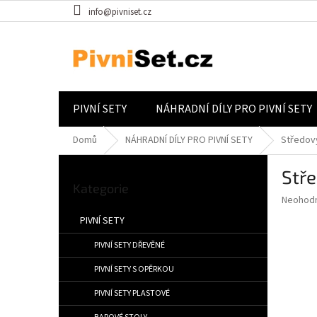
Přejít na obsah
info@pivniset.cz
PIVNÍ SETY
NÁHRADNÍ DÍLY PRO PIVNÍ SETY
Domů
NÁHRADNÍ DÍLY PRO PIVNÍ SETY
Středový
Postranní panel
Stře
Přeskočit kategorie
Kategorie
Průměrné
Neohod
PIVNÍ SETY
PIVNÍ SETY DŘEVĚNÉ
PIVNÍ SETY S OPĚRKOU
PIVNÍ SETY PLASTOVÉ