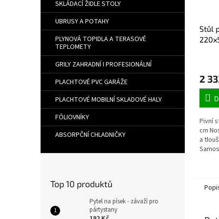
SKLÁDACÍ ŽIDLE STOLY
UBRUSY A POTAHY
Stůl 
PLYNOVÁ TOPIDLA A TERASOVÉ
220x
TEPLOMETY
GRILY ZAHRADNÍ I PROFESIONÁLNÍ
2 33
PLACHTOVÉ PVC GARÁŽE
D
PLACHTOVÉ MOBILNÍ SKLADOVÉ HALY
FÓLIOVNÍKY
Pivní 
cm Nos
ABSORPČNÍ CHLADNIČKY
a tlou
Samost
pivním
Top 10 produktů
Popi
Pytel na písek - závaží pro
pártystany
192 Kč