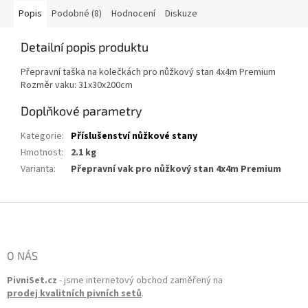
Popis
Podobné (8)
Hodnocení
Diskuze
Detailní popis produktu
Přepravní taška na kolečkách pro nůžkový stan 4x4m Premium
Rozměr vaku: 31x30x200cm
Doplňkové parametry
Kategorie
:
Příslušenství nůžkové stany
Hmotnost
:
2.1 kg
Varianta
:
Přepravní vak pro nůžkový stan 4x4m Premium
Zápatí
O NÁS
PivniSet.cz
- jsme internetový obchod zaměřený na
prodej kvalitních pivních setů
.