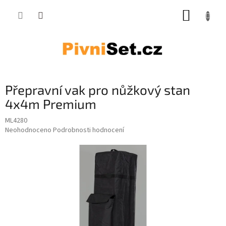
Přejít na obsah
NÁKUP
Přepravní vak pro nůžkový stan
4x4m Premium
ML4280
Průměrné hodnocení produktu je 0,0 z 5 hvězdiček.
Neohodnoceno
Podrobnosti hodnocení