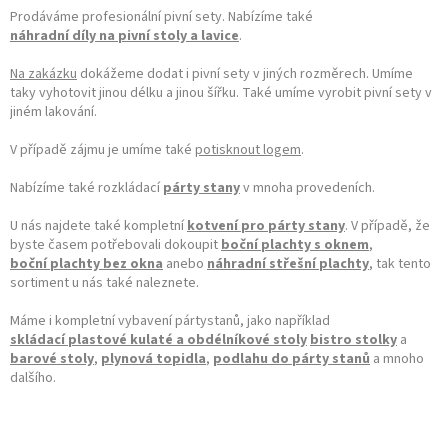
Prodáváme profesionální pivní sety. Nabízíme také
náhradní díly na pivní stoly a lavice
.
Na zakázku
dokážeme dodat i pivní sety v jiných rozměrech. Umíme
taky vyhotovit jinou délku a jinou šířku. Také umíme vyrobit pivní sety v
jiném lakování.
V případě zájmu je umíme také
potisknout logem
.
Nabízíme také rozkládací
párty stany
v mnoha provedeních.
U nás najdete také kompletní
kotvení pro párty stany
. V případě, že
byste časem potřebovali dokoupit
boční plachty s oknem
,
boční plachty bez okna
anebo
náhradní střešní plachty
, tak tento
sortiment u nás také naleznete.
Máme i kompletní vybavení pártystanů, jako například
skládací plastové kulaté a obdélníkové stoly
bistro stolky
a
barové stoly
,
plynová topidla
,
podlahu do párty stanů
a mnoho
dalšího.